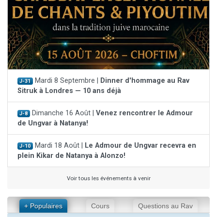
Mardi 8 Septembre |
Dinner d'hommage au Rav
J-31
Sitruk à Londres — 10 ans déjà
Dimanche 16 Août |
Venez rencontrer le Admour
J-8
de Ungvar à Natanya!
Mardi 18 Août |
Le Admour de Ungvar recevra en
J-10
plein Kikar de Natanya à Alonzo!
Voir tous les événements à venir
+ Populaires
Cours
Questions au Rav