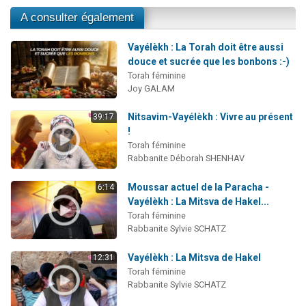
A consulter également
Vayélèkh : La Torah doit être aussi
douce et sucrée que les bonbons :-)
Torah féminine
Joy GALAM
Nitsavim-Vayélèkh : Vivre au présent
39:17
!
Torah féminine
Rabbanite Déborah SHENHAV
Moussar actuel de la Paracha -
6:14
Vayélèkh : La Mitsva de Hakel...
Torah féminine
Rabbanite Sylvie SCHATZ
Vayélèkh : La Mitsva de Hakel
12:31
Torah féminine
Rabbanite Sylvie SCHATZ