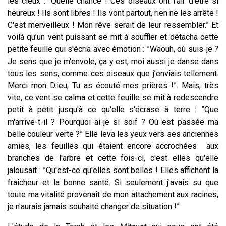
les cieux : “Quelle chance ! Ces oiseaux ont l'air d'être si
heureux ! Ils sont libres ! Ils vont partout, rien ne les arrête !
C'est merveilleux ! Mon rêve serait de leur ressembler.” Et
voilà qu’un vent puissant se mit à souffler et détacha cette
petite feuille qui s'écria avec émotion : ”Waouh, où suis-je ?
Je sens que je m'envole, ça y est, moi aussi je danse dans
tous les sens, comme ces oiseaux que j’enviais tellement.
Merci mon D.ieu, Tu as écouté mes prières !”. Mais, très
vite, ce vent se calma et cette feuille se mit à redescendre
petit à petit jusqu'à ce qu'elle s'écrase à terre : ”Que
m'arrive-t-il ? Pourquoi ai-je si soif ? Où est passée ma
belle couleur verte ?” Elle leva les yeux vers ses anciennes
amies, les feuilles qui étaient encore accrochées aux
branches de l'arbre et cette fois-ci, c'est elles qu'elle
jalousait : ”Qu'est-ce qu'elles sont belles ! Elles affichent la
fraîcheur et la bonne santé. Si seulement j'avais su que
toute ma vitalité provenait de mon attachement aux racines,
je n'aurais jamais souhaité changer de situation !”