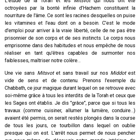
L'étude de la Torah et les
Mitsvot
qui nous ont été
octroyées par la bonté infinie d’Hachem constituent la
nourriture de l'âme. Ce sont les racines desquelles on puise
les vitamines et l'eau dont on a besoin. C’est le mode
d'emploi pour arriver à la vraie liberté, celle de ne pas être
prisonnier de son corps et de ses instincts. Le corps nous
emprisonne dans des habitudes et nous empêche de nous
réaliser en tant qu'êtres capables de surmonter nos
faiblesses, maîtriser notre colère…
Une vie sans
Mitsvot
et sans travail sur nos
Middot
est
vide de sens et de contenu. Prenons l'exemple du
Chabbath, ce jour magique durant lequel on se retrouve avec
soi-même grâce à tous les interdits de la Torah et ceux que
les Sages ont établis. Je dis "grâce", parce que si tous les
travaux (comme cuisiner, allumer la lumière, conduire…)
avaient été permis, on serait restés plongés dans la course
de tous les jours, ce tourbillon dans lequel on oublie
presque qui on est. L'arrêt nous permet de nous pencher