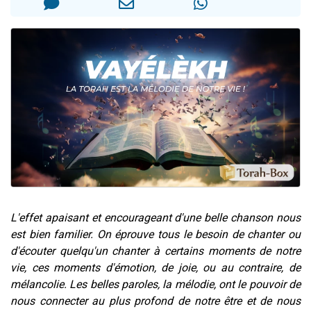
2 personnes viennent de nous rejoindre sur WhatsApp
13 personnes viennent de demander une bénédiction
Il reste 49 places pour étudier en groupe sur Zoom
12 nouvelles musiques dans Torah-Box Music
2 personnes viennent de nous rejoindre sur WhatsApp
L'effet apaisant et encourageant d'une belle chanson nous
est bien familier. On éprouve tous le besoin de chanter ou
d'écouter quelqu'un chanter à certains moments de notre
vie, ces moments d'émotion, de joie, ou au contraire, de
mélancolie. Les belles paroles, la mélodie, ont le pouvoir de
nous connecter au plus profond de notre être et de nous