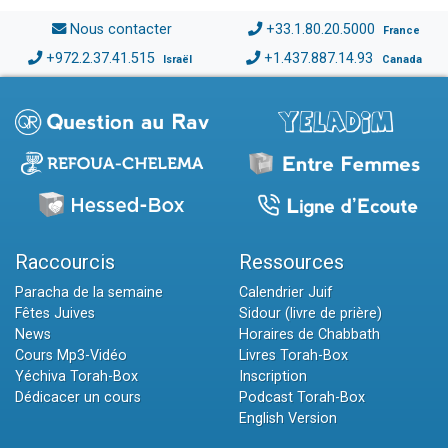
Nous contacter
+33.1.80.20.5000
France
+972.2.37.41.515
+1.437.887.14.93
Israël
Canada
Raccourcis
Ressources
Paracha de la semaine
Calendrier Juif
Fêtes Juives
Sidour (livre de prière)
News
Horaires de Chabbath
Cours Mp3-Vidéo
Livres Torah-Box
Yéchiva Torah-Box
Inscription
Dédicacer un cours
Podcast Torah-Box
English Version