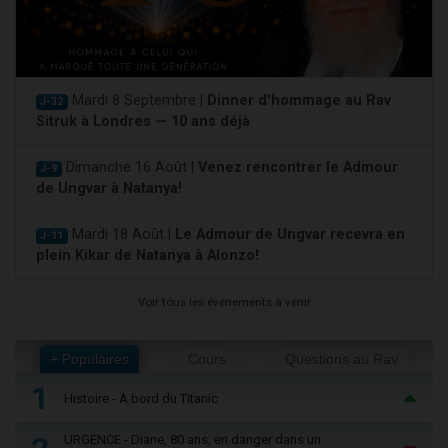
Mardi 8 Septembre |
Dinner d'hommage au Rav
J-32
Sitruk à Londres — 10 ans déjà
Dimanche 16 Août |
Venez rencontrer le Admour
J-9
de Ungvar à Natanya!
Mardi 18 Août |
Le Admour de Ungvar recevra en
J-11
plein Kikar de Natanya à Alonzo!
Voir tous les événements à venir
+ Populaires
Cours
Questions au Rav
1
Histoire - À bord du Titanic
URGENCE - Diane, 80 ans, en danger dans un