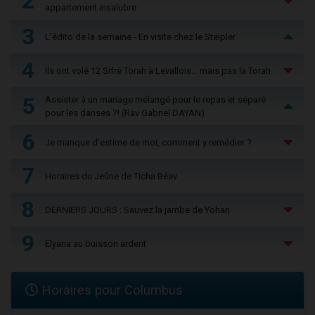
2
appartement insalubre
3
L'édito de la semaine - En visite chez le Steipler
4
Ils ont volé 12 Sifré Torah à Levallois… mais pas la Torah
5
Assister à un mariage mélangé pour le repas et séparé
pour les danses ?! (Rav Gabriel DAYAN)
6
Je manque d'estime de moi, comment y remédier ?
7
Horaires du Jeûne de Ticha Béav
8
DERNIERS JOURS : Sauvez la jambe de Yohan
9
Elyana au buisson ardent
Horaires pour Columbus