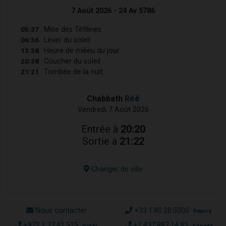
7 Août 2026 - 24 Av 5786
05:37
Mise des Téfilines
06:36
Lever du soleil
13:38
Heure de milieu du jour
20:38
Coucher du soleil
21:21
Tombée de la nuit
Chabbath
Réé
Vendredi 7 Août 2026
Entrée à
20:20
Sortie à
21:22
Changer de ville
Nous contacter
+33.1.80.20.5000
France
+972.2.37.41.515
+1.437.887.14.93
Israël
Canada