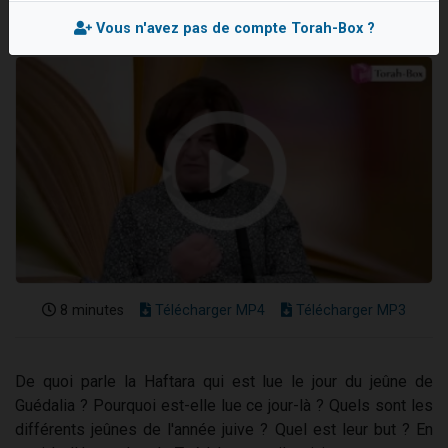
Nouvelle émission radio : Visions de grandeur n°104 : Le Chabbath et le Birkat Hamazone à travers le temps
Vous n'avez pas de compte Torah-Box ?
61 personnes viennent de demander une bénédiction
Ariel vient de donner son Maasser
Il reste 49 places pour étudier en groupe sur Zoom
Eva vient de donner son Maasser
8 minutes
Télécharger MP4
Télécharger MP3
De quoi parle la Haftara qui est lue le jour du jeûne de
Guédalia ? Pourquoi est-elle lue ce jour-là ? Quels sont les
différents jeûnes de l'année juive ? Quel est leur but ? En