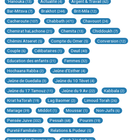
'Hanouka
Actualité
Argent & Travail
(13)
(4)
(62)
Bar-Mitsva
Brakhot
Brit-Mila
(7)
(244)
(12)
Cacheroute
Chabbath
Chavouot
(107)
(471)
(24)
Chemirat haLachone
Chemita
Chiddoukh
(21)
(13)
(7)
Chémini Atseret
Compte du Omer
Conversion
(5)
(5)
(12)
Couple
Célibataires
Deuil
(6)
(1)
(40)
Education des enfants
Femmes
(21)
(32)
Hochaana Rabba
Jeûne d'Esther
(2)
(4)
Jeûne de Guedalia
Jeûne du 10 Tévet
(3)
(4)
Jeûne du 17 Tamouz
Jeûne du 9 Av
Kabbala
(11)
(22)
(2)
Kriat haTorah
Lag Baomer
Limoud Torah
(19)
(2)
(26)
Mariage
Middot
Moussar
Non-Juifs
(39)
(1)
(1)
(6)
Pensée Juive
Pessah
Pourim
(332)
(68)
(19)
Pureté Familiale
Relations & Pudeur
(5)
(5)