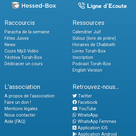
Raccourcis
Ressources
Paracha de la semaine
Calendrier Juif
Fêtes Juives
Sidour (livre de prière)
News
Horaires de Chabbath
Cours Mp3-Vidéo
Livres Torah-Box
Yéchiva Torah-Box
Inscription
Dédicacer un cours
Podcast Torah-Box
English Version
L'association
Retrouvez-nous...
A propos de l'association
Twitter
Faire un don !
Facebook
Mentions légales
YouTube
Nous contacter
WhatsApp
Aide (FAQ)
WhatsApp Femmes
Application iOS
Application Android