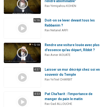
rendre abominable"
Rav Yirmiyahou KOHEN
Doit-on se lever devant tous les
6:16
Rabbanim ?
Rav Netanel ARFI
Rendre une voiture louée avec plus
5:18
d'essence qu'au départ, Ribbit ?
Rav Avner AOUATE
Laisser un mur décrépi chez soi en
4:57
souvenir du Temple
Rav Ye'hiel CHARBIT
Pat Cha'harit : l'importance de
4:53
manger du pain le matin
Rav Gad ALLOUCHE