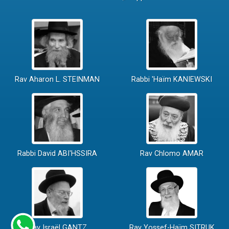
Rav Aharon L. STEINMAN
Rabbi 'Haïm KANIEWSKI
Rabbi David ABI'HSSIRA
Rav Chlomo AMAR
Rav Israël GANTZ
Rav Yossef-Haïm SITRUK