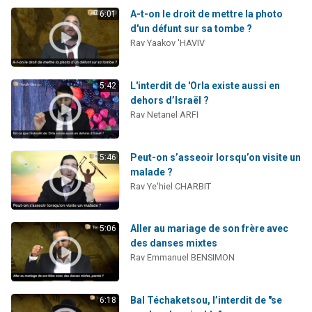
A-t-on le droit de mettre la photo
6:01
d'un défunt sur sa tombe ?
Rav Yaakov 'HAVIV
L'interdit de 'Orla existe aussi en
5:42
dehors d’Israël ?
Rav Netanel ARFI
Peut-on s’asseoir lorsqu’on visite un
5:46
malade ?
Rav Ye'hiel CHARBIT
Aller au mariage de son frère avec
5:06
des danses mixtes
Rav Emmanuel BENSIMON
Bal Téchaketsou, l’interdit de "se
6:18