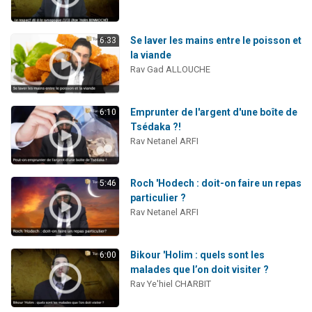
61 personnes viennent de demander une bénédiction
Il reste 49 places pour étudier en groupe sur Zoom
Se laver les mains entre le poisson et
6:33
Ariel vient de donner son Maasser
la viande
Rav Gad ALLOUCHE
Nathaniel vient de donner son Maasser
4 personnes viennent de nous rejoindre sur WhatsApp
Emprunter de l'argent d'une boîte de
6:10
Tsédaka ?!
Rav Netanel ARFI
Roch 'Hodech : doit-on faire un repas
5:46
particulier ?
Rav Netanel ARFI
Bikour 'Holim : quels sont les
6:00
malades que l’on doit visiter ?
Rav Ye'hiel CHARBIT