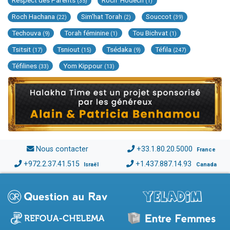
Respect des Parents
Roch 'Hodech
(35)
(1)
Roch Hachana
Sim'hat Torah
Souccot
(22)
(2)
(39)
Techouva
Torah féminine
Tou Bichvat
(9)
(1)
(1)
Tsitsit
Tsniout
Tsédaka
Téfila
(17)
(15)
(9)
(247)
Téfilines
Yom Kippour
(33)
(13)
Nous contacter
+33.1.80.20.5000
France
+972.2.37.41.515
+1.437.887.14.93
Israël
Canada