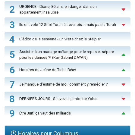
2
URGENCE - Diane, 80 ans, en danger dans un
appartement insalubre
3
Ils ont volé 12 Sifré Torah à Levallois… mais pas la Torah
4
L'édito de la semaine - En visite chez le Steipler
5
Assister à un mariage mélangé pour le repas et séparé
pour les danses ?! (Rav Gabriel DAYAN)
6
Horaires du Jeûne de Ticha Béav
7
Je manque d'estime de moi, comment y remédier ?
8
DERNIERS JOURS : Sauvez la jambe de Yohan
9
Être Juif, ça vaut des milliards
Horaires pour Columbus