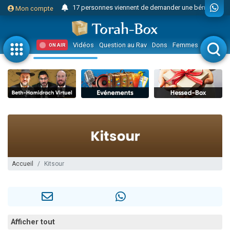
17 personnes viennent de demander une bénédiction
Mon compte
4 personnes viennent de nous rejoindre sur WhatsApp
Il reste 49 places pour étudier en groupe sur Zoom
Vidéos
Question au Rav
Dons
Femmes
Enfants
ON AIR
23 personnes viennent de faire un don pour Diane, 80 ans, dans un appartement insalubre
Eva vient de donner son Maasser
4 personnes viennent de nous rejoindre sur WhatsApp
3 personnes viennent de nous rejoindre sur WhatsApp
3 personnes viennent de faire un don pour 5 jours de vacances aux Orphelins
Odaya vient de donner son Maasser
13 personnes viennent de demander une bénédiction
2 personnes viennent de nous rejoindre sur WhatsApp
Accueil
Kitsour
30 personnes viennent de faire un don pour Sauvez la jambe de Yohan
12 nouvelles musiques dans Torah-Box Music
Il reste 49 places pour étudier en groupe sur Zoom
3 personnes viennent de nous rejoindre sur WhatsApp
Afficher tout