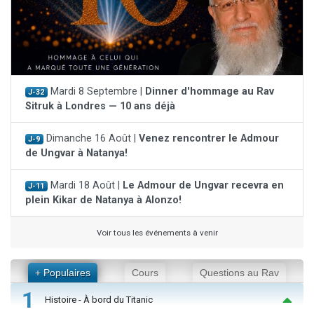
Mardi 8 Septembre |
Dinner d'hommage au Rav
J-32
Sitruk à Londres — 10 ans déjà
Dimanche 16 Août |
Venez rencontrer le Admour
J-9
de Ungvar à Natanya!
Mardi 18 Août |
Le Admour de Ungvar recevra en
J-11
plein Kikar de Natanya à Alonzo!
Voir tous les événements à venir
+ Populaires
Cours
Questions au Rav
1
Histoire - À bord du Titanic