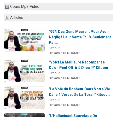
2 personnes viennent de nous rejoindre sur WhatsApp
Cours Mp3-Vidéo
2 nouvelles musiques dans Torah-Box Music
Articles
3 personnes viennent de nous rejoindre sur WhatsApp
8 personnes viennent de faire un don pour Tsédaka : pauvres d'Israel
"99% Des Gens Meurent Pour Avoir
2 personnes viennent de faire un don pour 1 Journée de Vacances Pour les Enfants
Négligé Leur Santé Et 1% Seulement
Par...
Kitsour
Binyamin BENHAMOU
"Voici La Meilleure Récompense
Qu'on Peut Offrir à D.ieu !!!" Kitsour.
Kitsour
Binyamin BENHAMOU
"La Voie du Bonheur Dans Votre Vie
Dans 1 Verset De La Torah" Kitsour.
Kitsour
Binyamin BENHAMOU
"L'Hallucinant Sauvetage Du