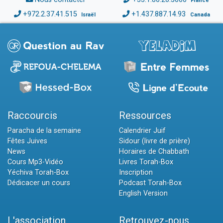
France
+972.2.37.41.515
+1.437.887.14.93
Israël
Canada
Raccourcis
Ressources
Paracha de la semaine
Calendrier Juif
Fêtes Juives
Sidour (livre de prière)
News
Horaires de Chabbath
Cours Mp3-Vidéo
Livres Torah-Box
Yéchiva Torah-Box
Inscription
Dédicacer un cours
Podcast Torah-Box
English Version
L'association
Retrouvez-nous...