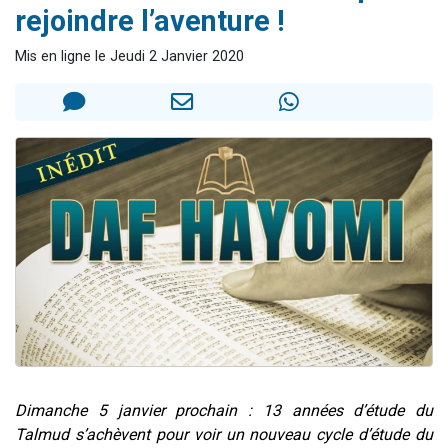
rejoindre l’aventure !
6 personnes viennent de faire un don pour 5 enfants déjà orphelins risquent de perdre leur maman
2 personnes viennent de faire un don pour Reloger Rivka, 6 enfants, victime de violences...
Mis en ligne le Jeudi 2 Janvier 2020
10 personnes viennent de demander une bénédiction
Il reste 49 places pour étudier en groupe sur Zoom
2 personnes viennent de nous rejoindre sur WhatsApp
Dimanche 5 janvier prochain : 13 années d’étude du
Talmud s’achèvent pour voir un nouveau cycle d’étude du