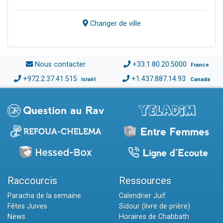
Changer de ville
Nous contacter
+33.1.80.20.5000
France
+972.2.37.41.515
+1.437.887.14.93
Israël
Canada
Raccourcis
Ressources
Paracha de la semaine
Calendrier Juif
Fêtes Juives
Sidour (livre de prière)
News
Horaires de Chabbath