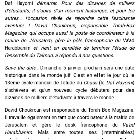
Daf Hayomi
démarrer. Pour des dizaines de milliers
d’étudiants, il s’agira d’un moment historique, et pour les
autres… l’occasion rêvée de rejoindre cette fascinante
aventure ! David Choukroun, responsable Torah-Box
Magazine, qui occupe aussi le poste de coordinateur à la
mairie de Jérusalem, gère le pôle francophone du
Va’ad
Harabbanim
et vient en parallèle de terminer l’étude de
l’ensemble du Talmud, a répondu à nos questions.
Save the date
: Dimanche 5 janvier prochain sera une date
historique dans le monde juif. C’est en effet le jour où le
13
ème
cycle mondial de l’étude du
Chass
(le
Daf
Hayomi
)
s’achèvera et qu’un nouveau cycle débutera pour des
dizaines de milliers d’étudiants à travers le monde.
David Choukroun est responsable du Torah-Box Magazine.
Il travaille également en tant que coordinateur à la mairie de
Jérusalem et gère le desk francophone du
Va’ad
Harabbanim
. Mais entre toutes ses (interminables)