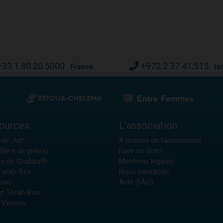
+33.1.80.20.5000
+972.2.37.41.515
France
Is
ources
L'association
ier Juif
A propos de l'association
(livre de prière)
Faire un don !
es de Chabbath
Mentions légales
 Torah-Box
Nous contacter
tion
Aide (FAQ)
t Torah-Box
 Version