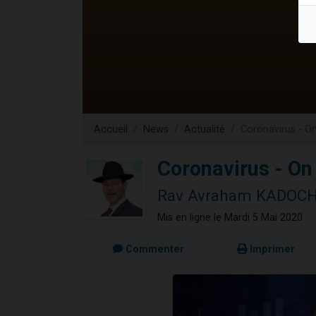
13 personnes
30 perso
Il reste 
12 nouve
29 personnes
Accueil
News
Actualité
Coronavirus - O
Coronavirus - On
Rav Avraham KADOC
Mis en ligne le Mardi 5 Mai 2020
Commenter
Imprimer