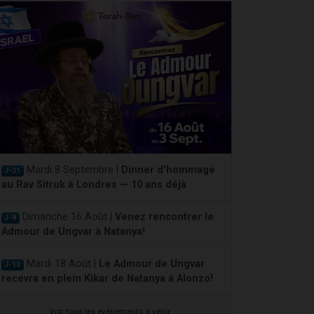
Mardi 8 Septembre |
Dinner d'hommage
J-31
au Rav Sitruk à Londres — 10 ans déjà
Dimanche 16 Août |
Venez rencontrer le
J-8
Admour de Ungvar à Natanya!
Mardi 18 Août |
Le Admour de Ungvar
J-10
recevra en plein Kikar de Natanya à Alonzo!
Voir tous les événements à venir