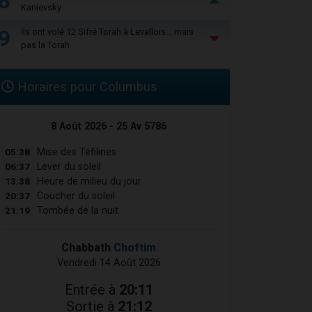
8
Kanievsky
9
Ils ont volé 12 Sifré Torah à Levallois… mais
pas la Torah
Horaires pour Columbus
8 Août 2026 - 25 Av 5786
05:38
Mise des Téfilines
06:37
Lever du soleil
13:38
Heure de milieu du jour
20:37
Coucher du soleil
21:19
Tombée de la nuit
Chabbath
Choftim
Vendredi 14 Août 2026
Entrée à
20:11
Sortie à
21:12