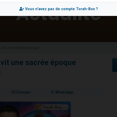
 viennent de demander une bénédiction
Vous n'avez pas de compte Torah-Box ?
nnes viennent de faire un don pour Sauvez la jambe de Yohan
49 places pour étudier en groupe sur Zoom
lles musiques dans Torah-Box Music
 viennent de demander une bénédiction
n vit une sacrée époque
 vit une sacrée époque
H
Envoyer
WhatsApp