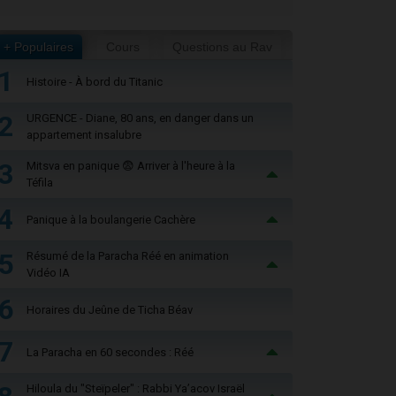
+ Populaires
Cours
Questions au Rav
1
Histoire - À bord du Titanic
2
URGENCE - Diane, 80 ans, en danger dans un
appartement insalubre
3
Mitsva en panique 😨 Arriver à l'heure à la
Téfila
4
Panique à la boulangerie Cachère
5
Résumé de la Paracha Réé en animation
Vidéo IA
6
Horaires du Jeûne de Ticha Béav
7
La Paracha en 60 secondes : Réé
Hiloula du "Steïpeler" : Rabbi Ya’acov Israël