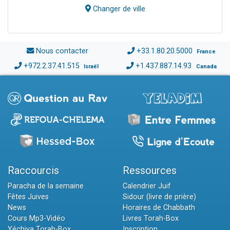
Changer de ville
Nous contacter
+33.1.80.20.5000
France
+972.2.37.41.515
+1.437.887.14.93
Israël
Canada
Raccourcis
Ressources
Paracha de la semaine
Calendrier Juif
Fêtes Juives
Sidour (livre de prière)
News
Horaires de Chabbath
Cours Mp3-Vidéo
Livres Torah-Box
Yéchiva Torah-Box
Inscription