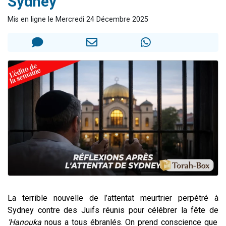
Sydney
4 personnes viennent de nous rejoindre sur WhatsApp
Mis en ligne le Mercredi 24 Décembre 2025
3 personnes viennent de nous rejoindre sur WhatsApp
3 personnes viennent de faire un don pour 5 jours de vacances aux Orphelins
Odaya vient de donner son Maasser
2 personnes viennent de faire un don pour Tsédaka : pauvres d'Israel
La terrible nouvelle de l’attentat meurtrier perpétré à
Sydney contre des Juifs réunis pour célébrer la fête de
‘Hanouka
nous a tous ébranlés. On prend conscience que