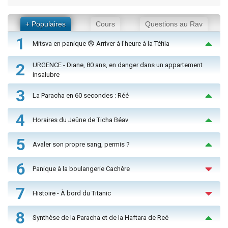
+ Populaires
Cours
Questions au Rav
1
Mitsva en panique 😨 Arriver à l'heure à la Téfila
2
URGENCE - Diane, 80 ans, en danger dans un appartement
insalubre
3
La Paracha en 60 secondes : Réé
4
Horaires du Jeûne de Ticha Béav
5
Avaler son propre sang, permis ?
6
Panique à la boulangerie Cachère
7
Histoire - À bord du Titanic
8
Synthèse de la Paracha et de la Haftara de Reé