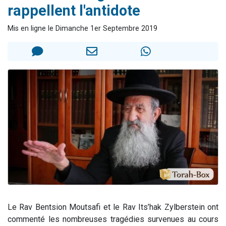
rappellent l'antidote
Il reste 49 places pour étudier en groupe sur Zoom
12 nouvelles musiques dans Torah-Box Music
Mis en ligne le Dimanche 1er Septembre 2019
3 personnes viennent de nous rejoindre sur WhatsApp
2 personnes viennent de nous rejoindre sur WhatsApp
2 personnes viennent de nous rejoindre sur WhatsApp
Le Rav Bentsion Moutsafi et le Rav Its’hak Zylberstein ont
commenté les nombreuses tragédies survenues au cours