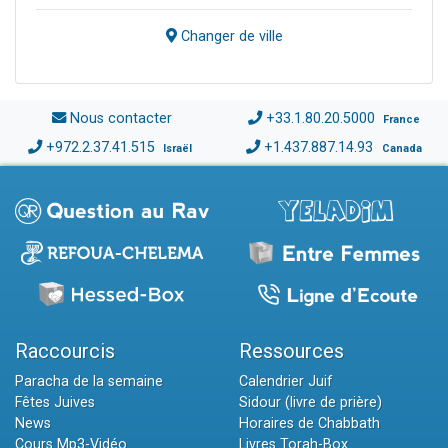
Changer de ville
Nous contacter
+33.1.80.20.5000
France
+972.2.37.41.515
+1.437.887.14.93
Israël
Canada
Raccourcis
Ressources
Paracha de la semaine
Calendrier Juif
Fêtes Juives
Sidour (livre de prière)
News
Horaires de Chabbath
Cours Mp3-Vidéo
Livres Torah-Box