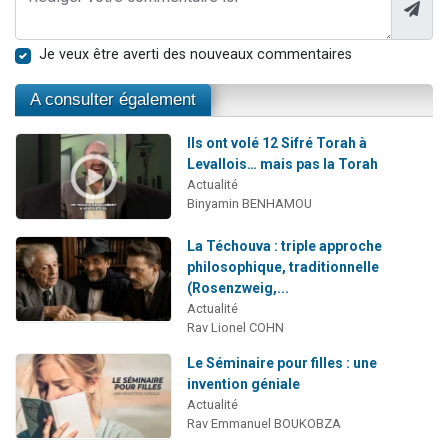
Je veux être averti des nouveaux commentaires
A consulter également
Ils ont volé 12 Sifré Torah à
Levallois… mais pas la Torah
Actualité
Binyamin BENHAMOU
La Téchouva : triple approche
philosophique, traditionnelle
(Rosenzweig,...
Actualité
Rav Lionel COHN
Le Séminaire pour filles : une
invention géniale
Actualité
Rav Emmanuel BOUKOBZA