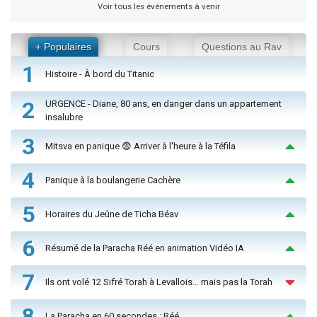
Voir tous les événements à venir
+ Populaires
Cours
Questions au Rav
1
Histoire - À bord du Titanic
2
URGENCE - Diane, 80 ans, en danger dans un appartement
insalubre
3
Mitsva en panique 😨 Arriver à l'heure à la Téfila
4
Panique à la boulangerie Cachère
5
Horaires du Jeûne de Ticha Béav
6
Résumé de la Paracha Réé en animation Vidéo IA
7
Ils ont volé 12 Sifré Torah à Levallois… mais pas la Torah
8
La Paracha en 60 secondes : Réé