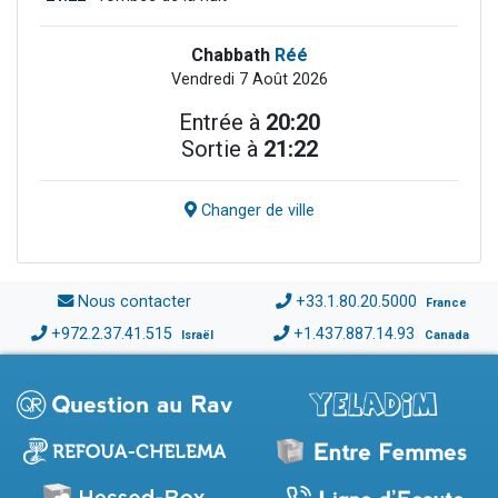
Chabbath
Réé
Vendredi 7 Août 2026
Entrée à
20:20
Sortie à
21:22
Changer de ville
Nous contacter
+33.1.80.20.5000
France
+972.2.37.41.515
+1.437.887.14.93
Israël
Canada