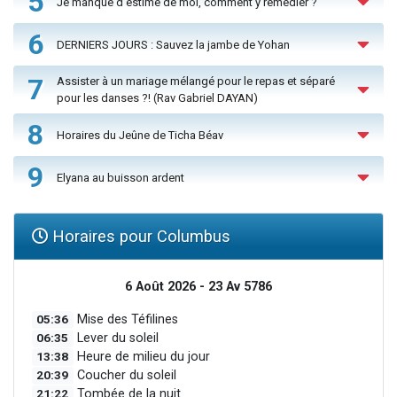
5
Je manque d'estime de moi, comment y remédier ?
6
DERNIERS JOURS : Sauvez la jambe de Yohan
7
Assister à un mariage mélangé pour le repas et séparé
pour les danses ?! (Rav Gabriel DAYAN)
8
Horaires du Jeûne de Ticha Béav
9
Elyana au buisson ardent
Horaires pour Columbus
6 Août 2026 - 23 Av 5786
05:36
Mise des Téfilines
06:35
Lever du soleil
13:38
Heure de milieu du jour
20:39
Coucher du soleil
21:22
Tombée de la nuit