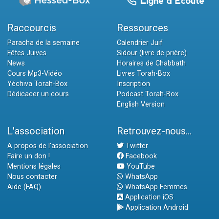
Raccourcis
Ressources
Paracha de la semaine
Calendrier Juif
Fêtes Juives
Sidour (livre de prière)
News
Horaires de Chabbath
Cours Mp3-Vidéo
Livres Torah-Box
Yéchiva Torah-Box
Inscription
Dédicacer un cours
Podcast Torah-Box
English Version
L'association
Retrouvez-nous...
A propos de l'association
Twitter
Faire un don !
Facebook
Mentions légales
YouTube
Nous contacter
WhatsApp
Aide (FAQ)
WhatsApp Femmes
Application iOS
Application Android