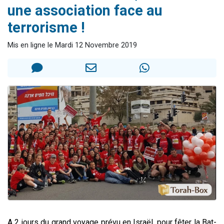
une association face au
Nouvelle émission radio : Visions de grandeur n°104 : Le Chabbath et le Birkat Hamazone à travers le temps
terrorisme !
61 personnes viennent de demander une bénédiction
Ariel vient de donner son Maasser
Mis en ligne le Mardi 12 Novembre 2019
Il reste 49 places pour étudier en groupe sur Zoom
Eva vient de donner son Maasser
A 2 jours du grand voyage prévu en Israël, pour fêter la Bat-