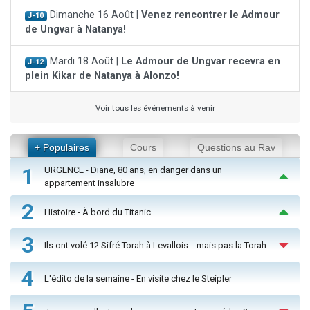
Dimanche 16 Août |
Venez rencontrer le Admour
J-10
de Ungvar à Natanya!
Mardi 18 Août |
Le Admour de Ungvar recevra en
J-12
plein Kikar de Natanya à Alonzo!
Voir tous les événements à venir
+ Populaires
Cours
Questions au Rav
1
URGENCE - Diane, 80 ans, en danger dans un
appartement insalubre
2
Histoire - À bord du Titanic
3
Ils ont volé 12 Sifré Torah à Levallois… mais pas la Torah
4
L'édito de la semaine - En visite chez le Steipler