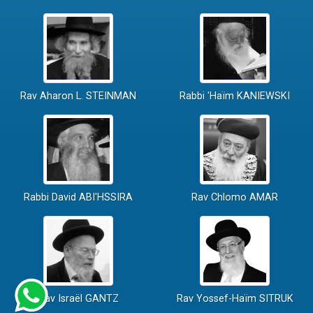
Rav Aharon L. STEINMAN
Rabbi 'Haïm KANIEWSKI
Rabbi David ABI'HSSIRA
Rav Chlomo AMAR
Rav Israël GANTZ
Rav Yossef-Haïm SITRUK