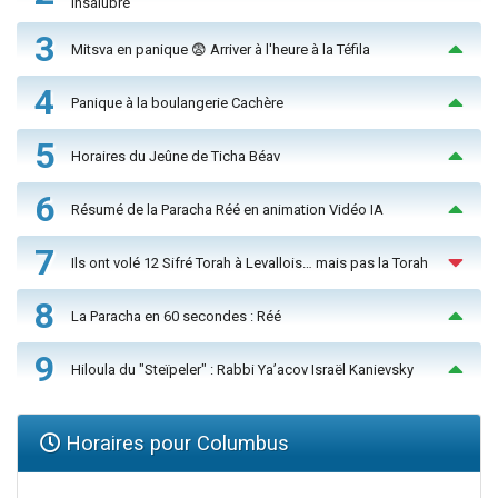
insalubre
3
Mitsva en panique 😨 Arriver à l'heure à la Téfila
4
Panique à la boulangerie Cachère
5
Horaires du Jeûne de Ticha Béav
6
Résumé de la Paracha Réé en animation Vidéo IA
7
Ils ont volé 12 Sifré Torah à Levallois… mais pas la Torah
8
La Paracha en 60 secondes : Réé
9
Hiloula du "Steïpeler" : Rabbi Ya’acov Israël Kanievsky
Horaires pour Columbus