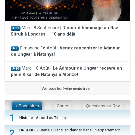
Mardi 8 Septembre |
Dinner d'hommage au Rav
J-31
Sitruk à Londres — 10 ans déjà
Dimanche 16 Août |
Venez rencontrer le Admour
J-8
de Ungvar à Natanya!
Mardi 18 Août |
Le Admour de Ungvar recevra en
J-10
plein Kikar de Natanya à Alonzo!
Voir tous les événements à venir
+ Populaires
Cours
Questions au Rav
1
Histoire - À bord du Titanic
2
URGENCE - Diane, 80 ans, en danger dans un appartement