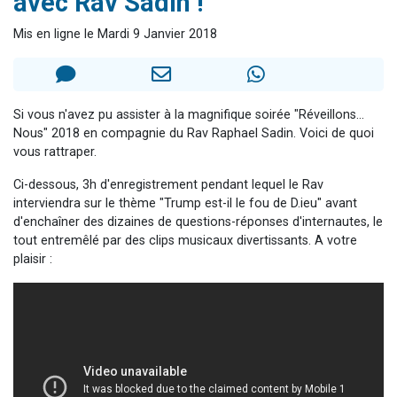
avec Rav Sadin !
Il reste 49 places pour étudier en groupe sur Zoom
Mis en ligne le Mardi 9 Janvier 2018
12 nouvelles musiques dans Torah-Box Music
3 personnes viennent de nous rejoindre sur WhatsApp
2 personnes viennent de nous rejoindre sur WhatsApp
Si vous n'avez pu assister à la magnifique soirée "Réveillons...
2 personnes viennent de nous rejoindre sur WhatsApp
Nous" 2018 en compagnie du Rav Raphael Sadin. Voici de quoi
vous rattraper.
Ci-dessous, 3h d'enregistrement pendant lequel le Rav
interviendra sur le thème "Trump est-il le fou de D.ieu" avant
d'enchaîner des dizaines de questions-réponses d'internautes, le
tout entremêlé par des clips musicaux divertissants. A votre
plaisir :