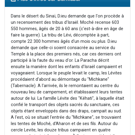
Ariel vient de donner son Maasser
Il reste 49 places pour étudier en groupe sur Zoom
Dans le désert du Sinaï, D.ieu demande que l'on procède à
un recensement des tribus d'Israël. Moché recense 603
Nathaniel vient de donner son Maasser
550 hommes, âgés de 20 à 60 ans (c'est-à-dire en âge de
6 personnes viennent de faire un don pour 5 enfants déjà orphelins risquent de perdre leur maman
faire la guerre). La tribu de Lévi, décomptée à part,
compte 22 300 hommes âgés d'un mois ou plus. D.ieu
3 personnes viennent de nous rejoindre sur WhatsApp
demande que celle-ci soient consacrée au service du
Temple à la place des premiers nés, car ces derniers ont
participé à la faute du veau d'or. La Paracha décrit
ensuite la manière dont les enfants d’Israël campaient et
voyageaient. Lorsque le peuple levait le camp, les Lévites
procédaient d'abord au démontage du "Michkane"
(Tabernacle). A l'arrivée, ils le remontaient au centre du
nouveau lieu de campement, et établissaient leurs tentes
autour de lui. La famille Lévite des "Kéhati", à laquelle était
confié le transport des objets sacrés du sanctuaire, ces
objets étant enveloppés dans des draps, campait au sud.
A l'est, où se situait l'entrée du "Michkane", se trouvaient
les tentes de Moché, d’Aharon et de ses fils. Autour du
cercle Levite, les douze tribus campaient en quatre