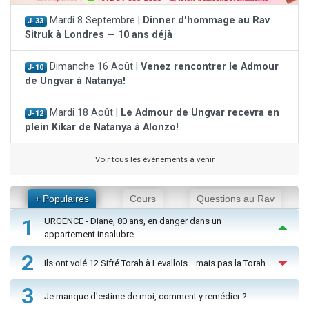
Mardi 8 Septembre |
Dinner d'hommage au Rav
J-33
Sitruk à Londres — 10 ans déjà
Dimanche 16 Août |
Venez rencontrer le Admour
J-10
de Ungvar à Natanya!
Mardi 18 Août |
Le Admour de Ungvar recevra en
J-12
plein Kikar de Natanya à Alonzo!
Voir tous les événements à venir
+ Populaires
Cours
Questions au Rav
1
URGENCE - Diane, 80 ans, en danger dans un
appartement insalubre
2
Ils ont volé 12 Sifré Torah à Levallois… mais pas la Torah
3
Je manque d'estime de moi, comment y remédier ?