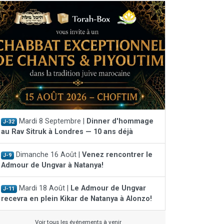
Mardi 8 Septembre |
Dinner d'hommage
J-32
au Rav Sitruk à Londres — 10 ans déjà
Dimanche 16 Août |
Venez rencontrer le
J-9
Admour de Ungvar à Natanya!
Mardi 18 Août |
Le Admour de Ungvar
J-11
recevra en plein Kikar de Natanya à Alonzo!
Voir tous les événements à venir