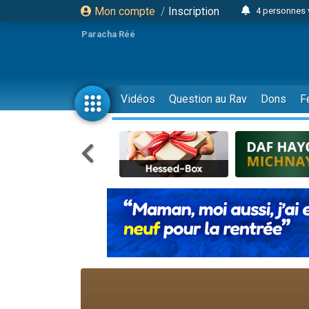
Mon compte
/
Inscription
4 personnes 
3 personnes 
Paracha Réé
Odaya vient 
3 personn
3 personn
Vidéos
Question au Rav
Dons
F
13 personnes
2 personnes 
30 perso
Il reste 
12 nouve
3 personnes 
2 personnes 
3 personnes 
2 nouvel
8 personn