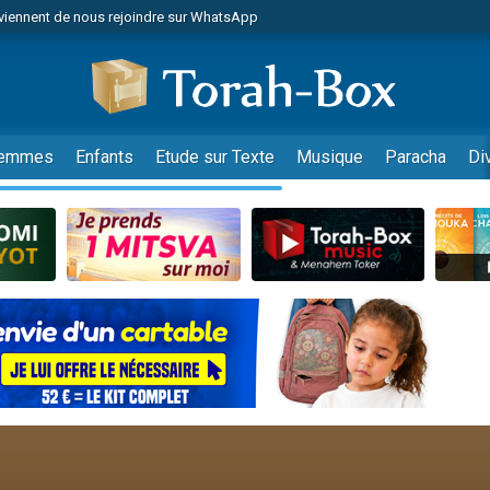
viennent de nous rejoindre sur WhatsApp
viennent de nous rejoindre sur WhatsApp
de donner son Maasser
es viennent de faire un don pour 5 jours de vacances aux Orphelins
es viennent de faire un don pour Diane, 80 ans, dans un appartement insalub
emmes
Enfants
Etude sur Texte
Musique
Paracha
Di
 viennent de demander une bénédiction
viennent de nous rejoindre sur WhatsApp
nnes viennent de faire un don pour Sauvez la jambe de Yohan
49 places pour étudier en groupe sur Zoom
lles musiques dans Torah-Box Music
viennent de nous rejoindre sur WhatsApp
viennent de nous rejoindre sur WhatsApp
viennent de nous rejoindre sur WhatsApp
les musiques dans Torah-Box Music
es viennent de faire un don pour Tsédaka : pauvres d'Israel