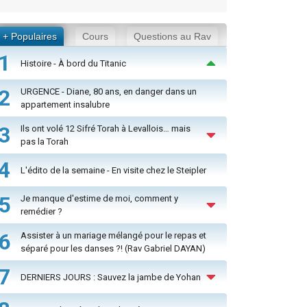
+ Populaires
Cours
Questions au Rav
1
Histoire - À bord du Titanic
2
URGENCE - Diane, 80 ans, en danger dans un
appartement insalubre
3
Ils ont volé 12 Sifré Torah à Levallois… mais
pas la Torah
4
L'édito de la semaine - En visite chez le Steipler
5
Je manque d'estime de moi, comment y
remédier ?
6
Assister à un mariage mélangé pour le repas et
séparé pour les danses ?! (Rav Gabriel DAYAN)
7
DERNIERS JOURS : Sauvez la jambe de Yohan