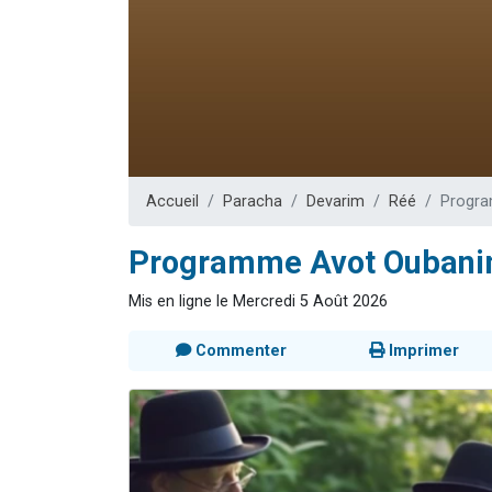
Nouvelle émis
61 personnes
Ariel vient 
Il reste 
Eva vient de
Accueil
Paracha
Devarim
Réé
Progra
Programme Avot Oubanim
Mis en ligne le Mercredi 5 Août 2026
Commenter
Imprimer