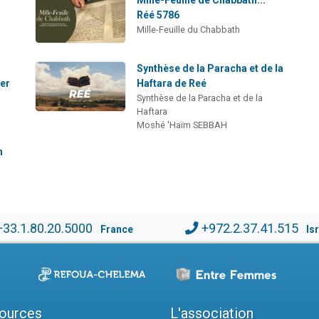
Réé 5786
Mille-Feuille du Chabbath
Synthèse de la Paracha et de la
mer
Haftara de Reé
Synthèse de la Paracha et de la
Haftara
Moshé 'Haïm SEBBAH
n
+33.1.80.20.5000
+972.2.37.41.515
France
Is
ources
L'association