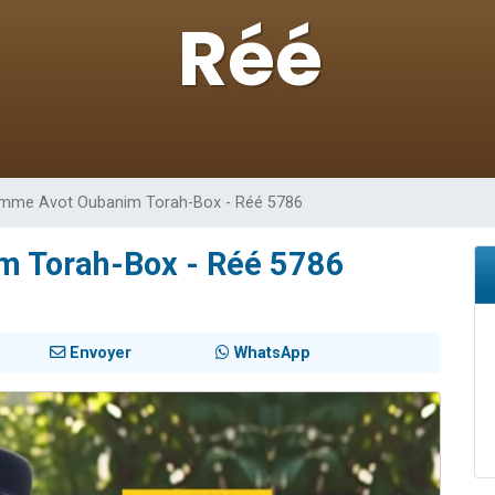
sion radio : Visions de grandeur n°104 : Le Chabbath et le Birkat Hamazone à 
 viennent de demander une bénédiction
de donner son Maasser
49 places pour étudier en groupe sur Zoom
 donner son Maasser
mme Avot Oubanim Torah-Box - Réé 5786
 Torah-Box - Réé 5786
Envoyer
WhatsApp