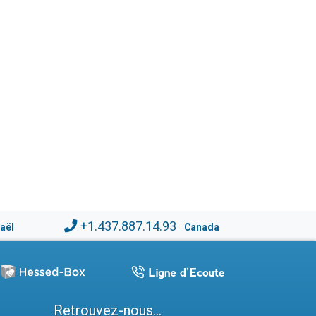
+1.437.887.14.93
raël
Canada
Retrouvez-nous...