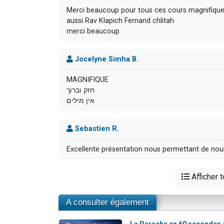
Merci beaucoup pour tous ces cours magnifiques 
aussi Rav Klapich Fernand chlitah
merci beaucoup
Jocelyne Simha B.
MAGNIFIQUE
חזק וברוך
אין מילים
Sebastien R.
Excellente présentation nous permettant de nou
Afficher 
A consulter également
La Paracha en 60 secondes 