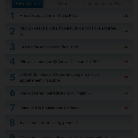
+ Populaires
Cours
Questions au Rav
1
Horaires du Jeûne de Ticha Béav
2
MERCI - Grâce à vous, l'opération de Yohan va avoir lieu
🙏
3
La Paracha en 60 secondes : Réé
4
Mitsva en panique 😨 Arriver à l'heure à la Téfila
5
URGENCE - Diane, 80 ans, en danger dans un
appartement insalubre
6
J'ai oublié les "bénédictions du matin" ?!
7
Panique à la boulangerie Cachère
8
Avaler son propre sang, permis ?
9
Offrez une semaine de centre aéré à un enfant orphelin