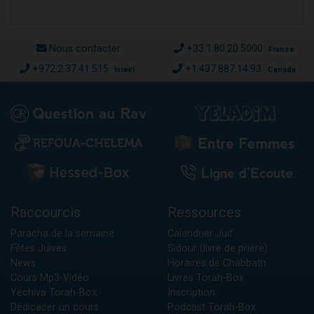
Nous contacter
+33.1.80.20.5000
France
+972.2.37.41.515
+1.437.887.14.93
Israël
Canada
Raccourcis
Ressources
Paracha de la semaine
Calendrier Juif
Fêtes Juives
Sidour (livre de prière)
News
Horaires de Chabbath
Cours Mp3-Vidéo
Livres Torah-Box
Yéchiva Torah-Box
Inscription
Dédicacer un cours
Podcast Torah-Box