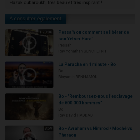
Hazak oubaroukh, très beau et très inspirant !
A consulter également
Pessa'h ou comment se libérer de
1:23:06
son Yétser Hara’
Pessah
Rav Yonathan BENCHETRIT
La Paracha en 1 minute - Bo
Bo
Binyamin BENHAMOU
Bo - "Remboursez-nous l'esclavage
de 600.000 hommes"
Bo
Rav David HADDAD
Bo - Avraham vs Nimrod / Moché vs
8:59
Pharaon