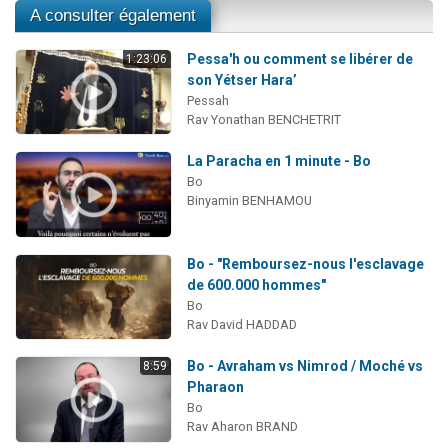
A consulter également
Pessa'h ou comment se libérer de
1:23:06
son Yétser Hara’
Pessah
Rav Yonathan BENCHETRIT
La Paracha en 1 minute - Bo
Bo
Binyamin BENHAMOU
Bo - "Remboursez-nous l'esclavage
de 600.000 hommes"
Bo
Rav David HADDAD
Bo - Avraham vs Nimrod / Moché vs
8:59
Pharaon
Bo
Rav Aharon BRAND