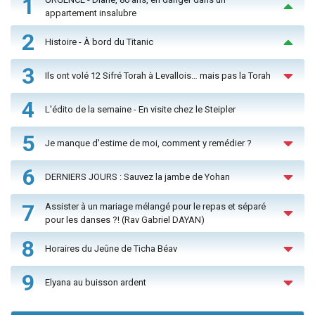
1
appartement insalubre
2
Histoire - À bord du Titanic
3
Ils ont volé 12 Sifré Torah à Levallois… mais pas la Torah
4
L'édito de la semaine - En visite chez le Steipler
5
Je manque d'estime de moi, comment y remédier ?
6
DERNIERS JOURS : Sauvez la jambe de Yohan
7
Assister à un mariage mélangé pour le repas et séparé
pour les danses ?! (Rav Gabriel DAYAN)
8
Horaires du Jeûne de Ticha Béav
9
Elyana au buisson ardent