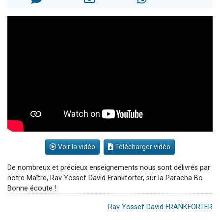
Nouvelle émission radio : Visions de grandeur n°104 : Le Chabbath et le Birkat Hamazone à travers le temps
61 personnes viennent de demander une bénédiction
Ariel vient de donner son Maasser
Il reste 49 places pour étudier en groupe sur Zoom
Eva vient de donner son Maasser
Voir la vidéo
Télécharger vidéo
De nombreux et précieux enseignements nous sont délivrés par
notre Maître, Rav Yossef David Frankforter, sur la Paracha Bo.
Bonne écoute !
Rav Yossef David FRANKFORTER