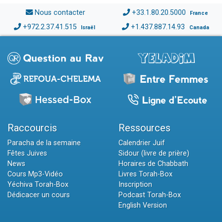
Nous contacter
+33.1.80.20.5000
France
+972.2.37.41.515
+1.437.887.14.93
Israël
Canada
Raccourcis
Ressources
Paracha de la semaine
Calendrier Juif
Fêtes Juives
Sidour (livre de prière)
News
Horaires de Chabbath
Cours Mp3-Vidéo
Livres Torah-Box
Yéchiva Torah-Box
Inscription
Dédicacer un cours
Podcast Torah-Box
English Version