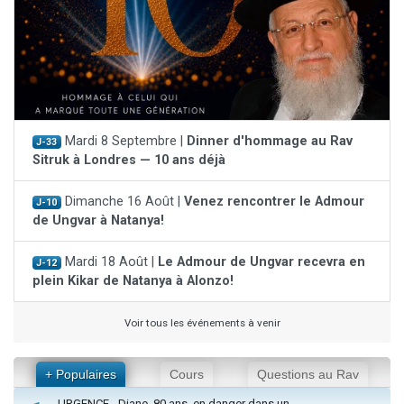
Mardi 8 Septembre |
Dinner d'hommage au Rav
J-33
Sitruk à Londres — 10 ans déjà
Dimanche 16 Août |
Venez rencontrer le Admour
J-10
de Ungvar à Natanya!
Mardi 18 Août |
Le Admour de Ungvar recevra en
J-12
plein Kikar de Natanya à Alonzo!
Voir tous les événements à venir
+ Populaires
Cours
Questions au Rav
URGENCE - Diane, 80 ans, en danger dans un