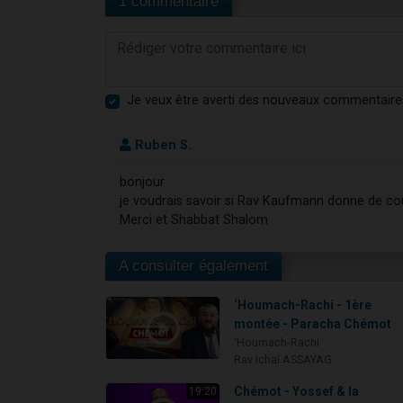
1 commentaire
Je veux être averti des nouveaux commentaire
Ruben S.
bonjour
je voudrais savoir si Rav Kaufmann donne de c
Merci et Shabbat Shalom
A consulter également
‘Houmach-Rachi - 1ère
montée - Paracha Chémot
‘Houmach-Rachi
Rav Ichaï ASSAYAG
Chémot - Yossef & la
19:20