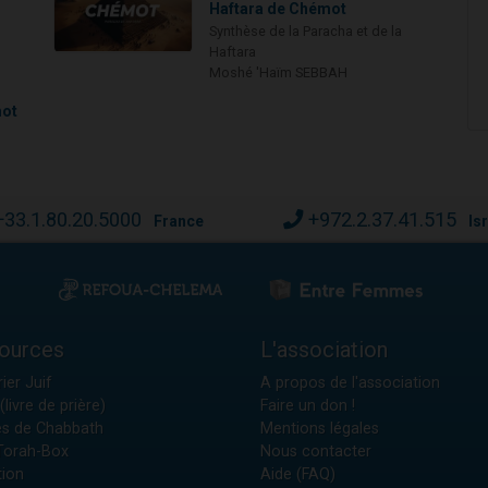
Haftara de Chémot
Synthèse de la Paracha et de la
Haftara
Moshé 'Haïm SEBBAH
mot
+33.1.80.20.5000
+972.2.37.41.515
France
Is
ources
L'association
ier Juif
A propos de l'association
(livre de prière)
Faire un don !
es de Chabbath
Mentions légales
 Torah-Box
Nous contacter
tion
Aide (FAQ)