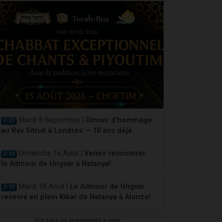
Mardi 8 Septembre |
Dinner d'hommage
J-33
au Rav Sitruk à Londres — 10 ans déjà
Dimanche 16 Août |
Venez rencontrer
J-10
le Admour de Ungvar à Natanya!
Mardi 18 Août |
Le Admour de Ungvar
J-12
recevra en plein Kikar de Natanya à Alonzo!
Voir tous les événements à venir