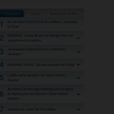
+ Populaires
Cours
Questions au Rav
1
Ils ont volé 12 Sifré Torah à Levallois… mais pas
la Torah
2
URGENCE - Diane, 80 ans, en danger dans un
appartement insalubre
3
Je manque d'estime de moi, comment y
remédier ?
4
DERNIERS JOURS : Sauvez la jambe de Yohan
5
L'édito de la semaine - En visite chez le
Steipler
Assister à un mariage mélangé pour le repas
6
et séparé pour les danses ?! (Rav Gabriel
DAYAN)
7
Horaires du Jeûne de Ticha Béav