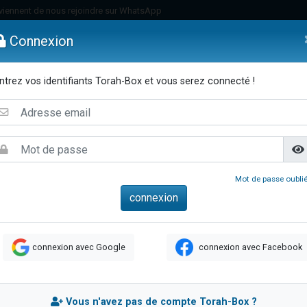
viennent de nous rejoindre sur WhatsApp
viennent de nous rejoindre sur WhatsApp
Connexion
les musiques dans Torah-Box Music
es viennent de faire un don pour Tsédaka : pauvres d'Israel
ntrez vos identifiants Torah-Box et vous serez connecté !
es viennent de faire un don pour Diane, 80 ans, dans un appartement insalub
emmes
Enfants
Etude sur Texte
Musique
Paracha
Di
sion radio : Visions de grandeur n°104 : Le Chabbath et le Birkat Hamazone à 
 viennent de demander une bénédiction
nnes viennent de faire un don pour Sauvez la jambe de Yohan
49 places pour étudier en groupe sur Zoom
Mot de passe oublié
de donner son Maasser
ent de donner son Maasser
es viennent de faire un don pour 5 enfants déjà orphelins risquent de perdre
connexion avec Google
connexion avec Facebook
es viennent de faire un don pour Reloger Rivka, 6 enfants, victime de violences
 viennent de demander une bénédiction
49 places pour étudier en groupe sur Zoom
Vous n'avez pas de compte Torah-Box ?