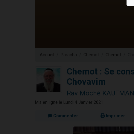
Dovan vient 
2 personnes 
2 personnes 
Malgorzata v
3 personnes 
Accueil
Paracha
Chemot
Chemot
Che
Chemot : Se cons
Chovavim
Rav Moché KAUFMA
Mis en ligne le Lundi 4 Janvier 2021
Commenter
Imprimer