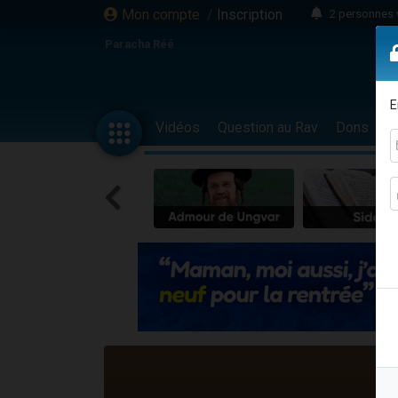
Mon compte
/
Inscription
2 personnes 
3 personnes 
Paracha Réé
2 nouvel
8 personn
E
4 personn
Vidéos
Question au Rav
Dons
F
Nouvelle émis
61 personnes
39 perso
Il reste 
Ariel vient 
Nathaniel vi
6 personn
2 personn
10 personnes
Il reste 