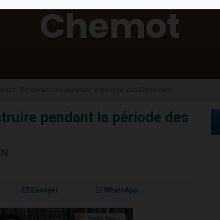
de donner son Maasser
viennent de nous rejoindre sur WhatsApp
viennent de nous rejoindre sur WhatsApp
ient de donner son Maasser
viennent de nous rejoindre sur WhatsApp
mot : Se construire pendant la période des Chovavim
truire pendant la période des
NN
Envoyer
WhatsApp