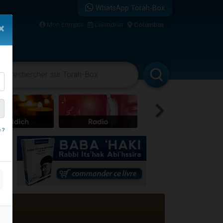
WhatsApp Torah-Box
Mon compte
Calendrier
Columbus
×
re
vertissements
Livres
Rabbanim
travers le temps
 ?
 leur maman
...