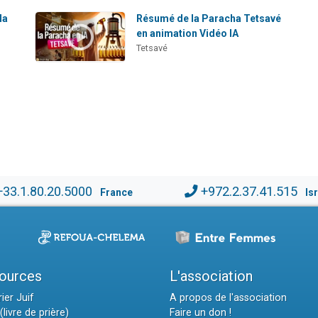
la
Résumé de la Paracha Tetsavé
)
en animation Vidéo IA
Tetsavé
+33.1.80.20.5000
+972.2.37.41.515
France
Is
ources
L'association
ier Juif
A propos de l'association
(livre de prière)
Faire un don !