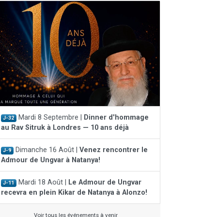
Mardi 8 Septembre |
Dinner d'hommage
J-32
au Rav Sitruk à Londres — 10 ans déjà
Dimanche 16 Août |
Venez rencontrer le
J-9
Admour de Ungvar à Natanya!
Mardi 18 Août |
Le Admour de Ungvar
J-11
recevra en plein Kikar de Natanya à Alonzo!
Voir tous les événements à venir