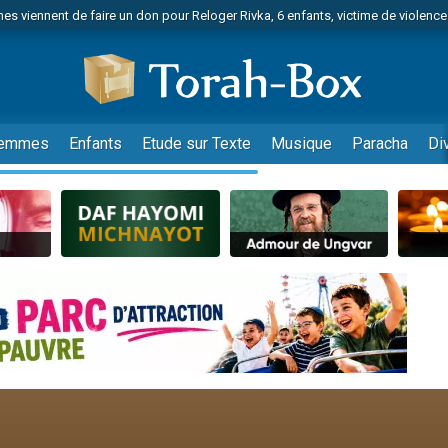
es viennent de faire un don pour Reloger Rivka, 6 enfants, victime de violences
es viennent de faire un don pour 1 Journée de Vacances Pour les Enfants
 viennent de demander une bénédiction
viennent de nous rejoindre sur WhatsApp
49 places pour étudier en groupe sur Zoom
emmes
Enfants
Etude sur Texte
Musique
Paracha
Di
nes viennent de faire un don pour Diane, 80 ans, dans un appartement insalu
 donner son Maasser
viennent de nous rejoindre sur WhatsApp
viennent de nous rejoindre sur WhatsApp
es viennent de faire un don pour 5 jours de vacances aux Orphelins
de donner son Maasser
viennent de nous rejoindre sur WhatsApp
 viennent de demander une bénédiction
lles musiques dans Torah-Box Music
nnes viennent de faire un don pour Sauvez la jambe de Yohan