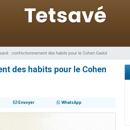
49 places pour étudier en groupe sur Zoom
viennent de nous rejoindre sur WhatsApp
viennent de nous rejoindre sur WhatsApp
les musiques dans Torah-Box Music
viennent de nous rejoindre sur WhatsApp
savé : confectionnement des habits pour le Cohen Gadol
nt des habits pour le Cohen
Envoyer
WhatsApp