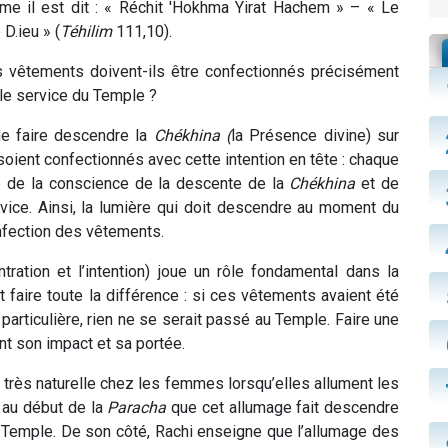
mme il est dit : « Réchit 'Hokhma Yirat Hachem » – « Le
D.ieu » (
Téhilim
111,10).
s vêtements doivent-ils être confectionnés précisément
 le service du Temple ?
de faire descendre la
Chékhina (
la Présence divine) sur
soient confectionnés avec cette intention en tête : chaque
né de la conscience de la descente de la
Chékhina
et de
rvice. Ainsi, la lumière qui doit descendre au moment du
fection des vêtements.
tration et l’intention) joue un rôle fondamental dans la
 faire toute la différence : si ces vêtements avaient été
particulière, rien ne se serait passé au Temple. Faire une
t son impact et sa portée.
très naturelle chez les femmes lorsqu’elles allument les
 au début de la
Paracha
que cet allumage fait descendre
e Temple. De son côté, Rachi enseigne que l’allumage des