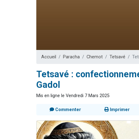
Il reste 
3 personnes 
2 personnes 
2 nouvel
6 personnes 
Accueil
Paracha
Chemot
Tetsavé
Tet
Tetsavé : confectionneme
Gadol
Mis en ligne le Vendredi 7 Mars 2025
Commenter
Imprimer