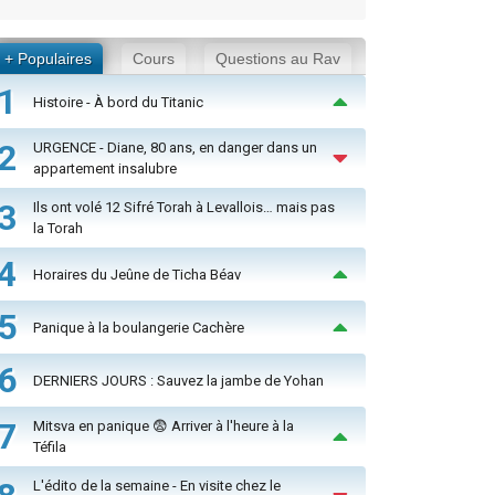
+ Populaires
Cours
Questions au Rav
1
Histoire - À bord du Titanic
2
URGENCE - Diane, 80 ans, en danger dans un
appartement insalubre
3
Ils ont volé 12 Sifré Torah à Levallois… mais pas
la Torah
4
Horaires du Jeûne de Ticha Béav
5
Panique à la boulangerie Cachère
6
DERNIERS JOURS : Sauvez la jambe de Yohan
7
Mitsva en panique 😨 Arriver à l'heure à la
Téfila
L'édito de la semaine - En visite chez le