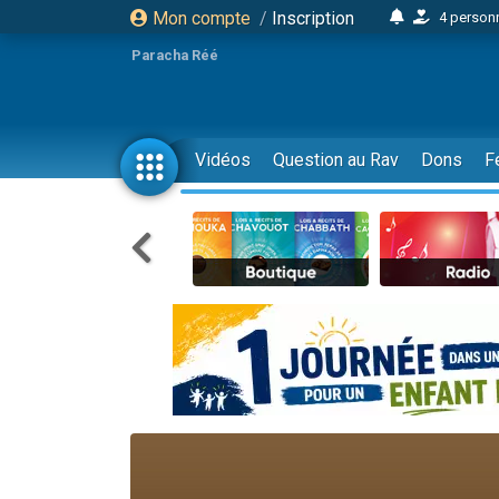
Mon compte
/
Inscription
4 personn
2 personn
Paracha Réé
17 personnes
4 personnes 
Il reste 
Vidéos
Question au Rav
Dons
F
23 person
Eva vient de
4 personnes 
3 personnes 
3 personn
Odaya vient 
2 personnes 
13 personnes
12 nouve
30 perso