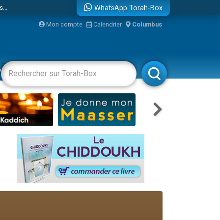
...
WhatsApp Torah-Box
Mon compte
Calendrier
Columbus
vertissements
Livres
Rabbanim
bre