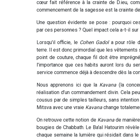
cœur fait référence à la crainte de D.ieu, co
commencement de la sagesse est la crainte de 
Une question évidente se pose : pourquoi ce
par ces personnes ? Quel impact cela a-t-il sur
Lorsqu'il officie, le
Cohen Gadol
a pour rôle 
terre. Il est donc primordial que les vêtements 
point de couture, chaque fil doit être imprég
l'importance que ces habits auront lors du se
service commence déjà à descendre dès la con
Nous apprenons ici que la
Kavana
(la concen
réalisation d’un commandement divin. Cela peut
cousus par de simples tailleurs, sans intention 
Mitsva avec une vraie
Kavana
change totalemen
On retrouve cette notion de
Kavana
de manière 
bougies de Chabbath. Le Ba'al Hatourim révèle
chaque semaine la lumière qui résidait dans l