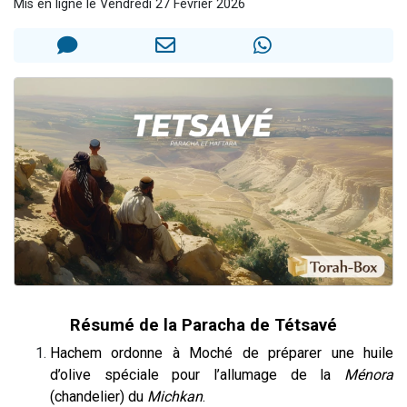
Mis en ligne le Vendredi 27 Février 2026
2 personnes viennent de nous rejoindre sur WhatsApp
Eli vient de donner son Maasser
3 personnes viennent de faire un don pour Événements Torah-Box
Lisbel Esther vient de donner son Maasser
2 personnes viennent de faire un don pour Tsédaka : pauvres d'Israel
Résumé de la Paracha de Tétsavé
Hachem ordonne à Moché de préparer une huile
d’olive spéciale pour l’allumage de la
Ménora
(chandelier) du
Michkan
.