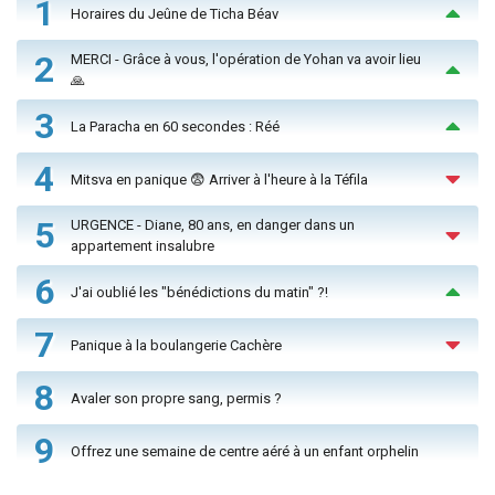
1
Horaires du Jeûne de Ticha Béav
2
MERCI - Grâce à vous, l'opération de Yohan va avoir lieu
🙏
3
La Paracha en 60 secondes : Réé
4
Mitsva en panique 😨 Arriver à l'heure à la Téfila
5
URGENCE - Diane, 80 ans, en danger dans un
appartement insalubre
6
J'ai oublié les "bénédictions du matin" ?!
7
Panique à la boulangerie Cachère
8
Avaler son propre sang, permis ?
9
Offrez une semaine de centre aéré à un enfant orphelin