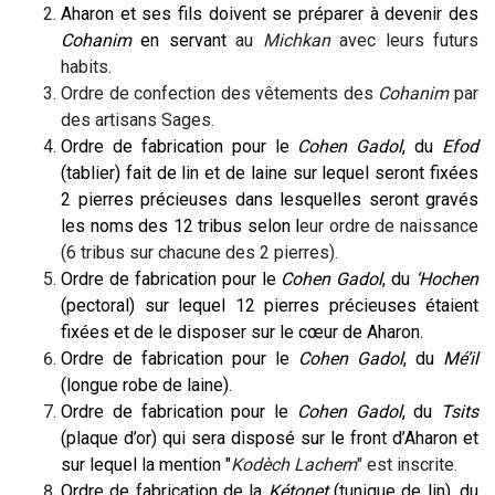
Aharon et ses fils doivent se préparer à devenir des
Cohanim
en servant
au
Michkan
avec leurs futurs
habits.
Ordre de confection des vêtements des
Cohanim
par
des artisans Sages.
Ordre de fabrication pour le
Cohen Gadol
, du
Efod
(tablier) fait de lin et de laine sur lequel seront fixées
2 pierres précieuses dans lesquelles seront gravés
les noms des 12 tribus selon l
eur ordre de naissance
(6 tribus sur chacune des 2 pierres).
Ordre de fabrication pour le
Cohen Gadol
, du
‘Hochen
(pectoral) sur lequel 12 pierres précieuses étaient
fixées et de le disposer sur le cœur de Aharon.
Ordre de fabrication pour le
Cohen Gadol
, du
Mé’il
(longue robe de laine).
Ordre de fabrication pour le
Cohen Gadol
, du
Tsits
(plaque d’or) qui sera disposé sur le front d’Aharon et
sur lequel la mention "
Kodèch Lachem
" est inscrite.
Ordre de fabrication de la
Kétonet
(tunique de lin), du