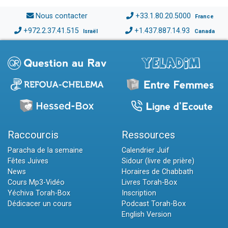
Nous contacter
+33.1.80.20.5000
France
+972.2.37.41.515
+1.437.887.14.93
Israël
Canada
Raccourcis
Ressources
Paracha de la semaine
Calendrier Juif
Fêtes Juives
Sidour (livre de prière)
News
Horaires de Chabbath
Cours Mp3-Vidéo
Livres Torah-Box
Yéchiva Torah-Box
Inscription
Dédicacer un cours
Podcast Torah-Box
English Version