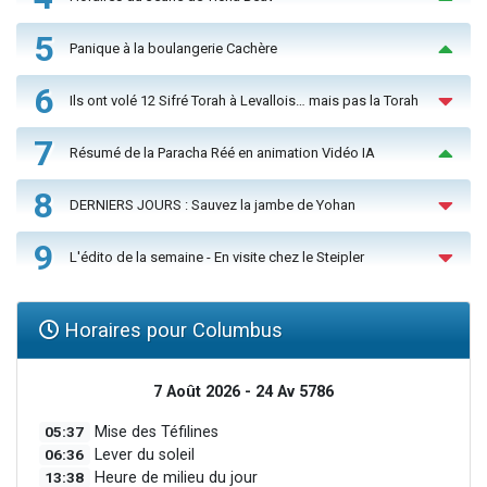
5
Panique à la boulangerie Cachère
6
Ils ont volé 12 Sifré Torah à Levallois… mais pas la Torah
7
Résumé de la Paracha Réé en animation Vidéo IA
8
DERNIERS JOURS : Sauvez la jambe de Yohan
9
L'édito de la semaine - En visite chez le Steipler
Horaires pour Columbus
7 Août 2026 - 24 Av 5786
05:37
Mise des Téfilines
06:36
Lever du soleil
13:38
Heure de milieu du jour