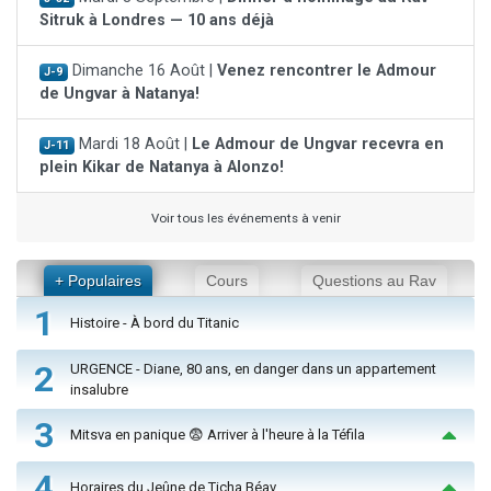
Sitruk à Londres — 10 ans déjà
Dimanche 16 Août |
Venez rencontrer le Admour
J-9
de Ungvar à Natanya!
Mardi 18 Août |
Le Admour de Ungvar recevra en
J-11
plein Kikar de Natanya à Alonzo!
Voir tous les événements à venir
+ Populaires
Cours
Questions au Rav
1
Histoire - À bord du Titanic
2
URGENCE - Diane, 80 ans, en danger dans un appartement
insalubre
3
Mitsva en panique 😨 Arriver à l'heure à la Téfila
4
Horaires du Jeûne de Ticha Béav