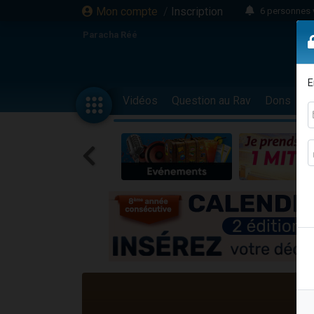
Mon compte
/
Inscription
6 personnes 
4 personn
Paracha Réé
2 personn
17 personnes
E
4 personnes 
Vidéos
Question au Rav
Dons
F
Il reste 
23 person
Eva vient de
4 personnes 
3 personnes 
3 personn
Odaya vient 
13 personnes
2 personnes 
30 perso