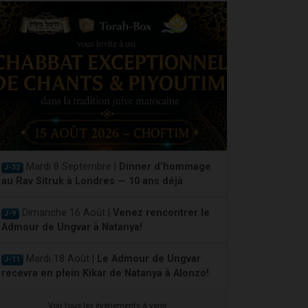
Mardi 8 Septembre |
Dinner d'hommage
J-32
au Rav Sitruk à Londres — 10 ans déjà
Dimanche 16 Août |
Venez rencontrer le
J-9
Admour de Ungvar à Natanya!
Mardi 18 Août |
Le Admour de Ungvar
J-11
recevra en plein Kikar de Natanya à Alonzo!
Voir tous les événements à venir