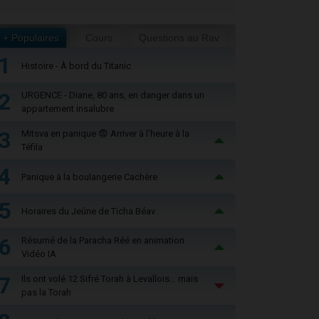
+ Populaires
Cours
Questions au Rav
1
Histoire - À bord du Titanic
2
URGENCE - Diane, 80 ans, en danger dans un
appartement insalubre
3
Mitsva en panique 😨 Arriver à l'heure à la
Téfila
4
Panique à la boulangerie Cachère
5
Horaires du Jeûne de Ticha Béav
6
Résumé de la Paracha Réé en animation
Vidéo IA
7
Ils ont volé 12 Sifré Torah à Levallois… mais
pas la Torah