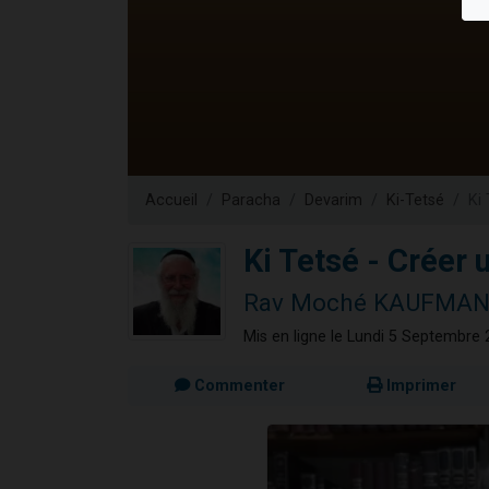
Il reste 
12 nouve
3 personnes 
2 personnes 
2 personnes 
Accueil
Paracha
Devarim
Ki-Tetsé
Ki
Ki Tetsé - Créer 
Rav Moché KAUFMA
Mis en ligne le Lundi 5 Septembre
Commenter
Imprimer