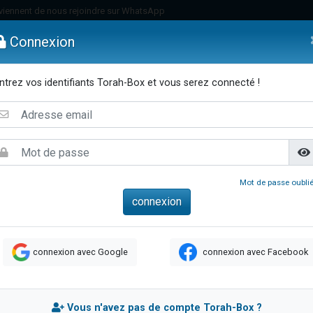
viennent de nous rejoindre sur WhatsApp
es viennent de faire un don pour Reloger Rivka, 6 enfants, victime de violences
Connexion
es viennent de faire un don pour 1 Journée de Vacances Pour les Enfants
 viennent de demander une bénédiction
ntrez vos identifiants Torah-Box et vous serez connecté !
viennent de nous rejoindre sur WhatsApp
emmes
Enfants
Etude sur Texte
Musique
Paracha
Di
49 places pour étudier en groupe sur Zoom
nes viennent de faire un don pour Diane, 80 ans, dans un appartement insalu
 donner son Maasser
viennent de nous rejoindre sur WhatsApp
Mot de passe oublié
viennent de nous rejoindre sur WhatsApp
es viennent de faire un don pour 5 jours de vacances aux Orphelins
de donner son Maasser
connexion avec Google
connexion avec Facebook
 viennent de demander une bénédiction
viennent de nous rejoindre sur WhatsApp
nnes viennent de faire un don pour Sauvez la jambe de Yohan
Vous n'avez pas de compte Torah-Box ?