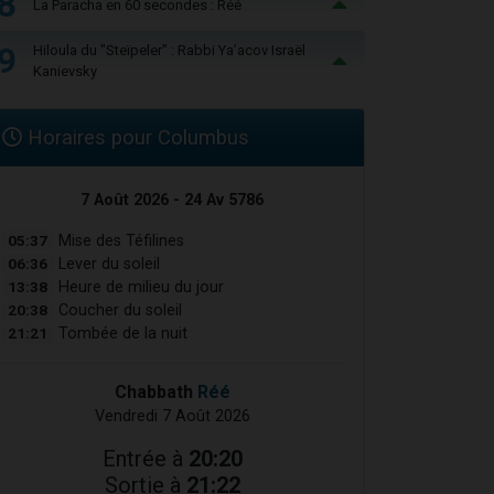
8
La Paracha en 60 secondes : Réé
9
Hiloula du "Steïpeler" : Rabbi Ya’acov Israël
Kanievsky
Horaires pour Columbus
7 Août 2026 - 24 Av 5786
05:37
Mise des Téfilines
06:36
Lever du soleil
13:38
Heure de milieu du jour
20:38
Coucher du soleil
21:21
Tombée de la nuit
Chabbath
Réé
Vendredi 7 Août 2026
Entrée à
20:20
Sortie à
21:22