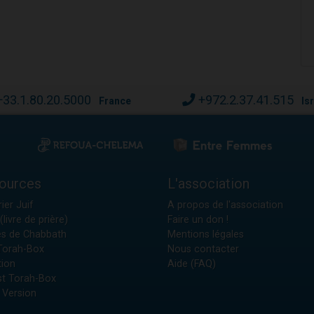
+33.1.80.20.5000
+972.2.37.41.515
France
Is
ources
L'association
ier Juif
A propos de l'association
(livre de prière)
Faire un don !
es de Chabbath
Mentions légales
 Torah-Box
Nous contacter
tion
Aide (FAQ)
t Torah-Box
 Version