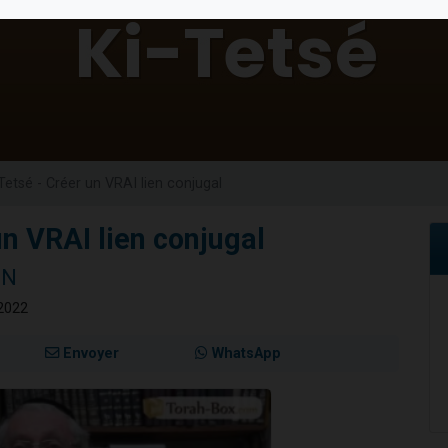
49 places pour étudier en groupe sur Zoom
lles musiques dans Torah-Box Music
viennent de nous rejoindre sur WhatsApp
viennent de nous rejoindre sur WhatsApp
viennent de nous rejoindre sur WhatsApp
 Tetsé - Créer un VRAI lien conjugal
un VRAI lien conjugal
NN
 2022
Envoyer
WhatsApp