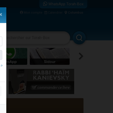
WhatsApp Torah-Box
...
Mon compte
Calendrier
Columbus
×
vertissements
Livres
Rabbanim
bre
 ?