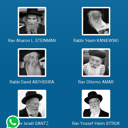
Rav Aharon L. STEINMAN
Rabbi 'Haïm KANIEWSKI
Rabbi David ABI'HSSIRA
Rav Chlomo AMAR
Rav Israël GANTZ
Rav Yossef-Haïm SITRUK