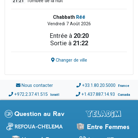
21:21
Tombée de la nuit
Chabbath
Réé
Vendredi 7 Août 2026
Entrée à
20:20
Sortie à
21:22
Changer de ville
Nous contacter
+33.1.80.20.5000
France
+972.2.37.41.515
+1.437.887.14.93
Israël
Canada