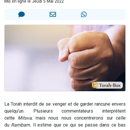
Mis en ligne le Jeudi 5 Mai 2022
Nouvelle émission radio : Visions de grandeur n°104 : Le Chabbath et le Birkat Hamazone à travers le temps
61 personnes viennent de demander une bénédiction
Ariel vient de donner son Maasser
Il reste 49 places pour étudier en groupe sur Zoom
Eva vient de donner son Maasser
La Torah interdit de se venger et de garder rancune envers
quelqu'un. Plusieurs commentateurs interprètent
cette
Mitsva
, mais nous nous concentrerons sur celle
du
Rambam.
Il estime que ce qui se passe dans ce bas