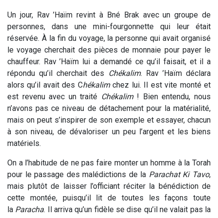
Un jour, Rav ’Haïm revint à Bné Brak avec un groupe de
personnes, dans une mini-fourgonnette qui leur était
réservée. À la fin du voyage, la personne qui avait organisé
le voyage cherchait des pièces de monnaie pour payer le
chauffeur. Rav ’Haïm
lui a demandé ce qu’il faisait, et il a
répondu qu’il cherchait des
Chékalim
. Rav ’Haïm
déclara
alors qu’il avait des C
hékalim
chez lui. Il est vite monté et
est revenu avec un traité
Chékalim
! Bien entendu, nous
n’avons pas ce niveau de détachement pour la matérialité,
mais on peut s’inspirer de son exemple et essayer, chacun
à son niveau, de dévaloriser un peu l’argent et les biens
matériels.
On a l’habitude de ne pas faire monter un homme à la Torah
pour le passage des malédictions de la
Parachat Ki Tavo
,
mais plutôt de laisser l’officiant réciter la bénédiction de
cette montée, puisqu’il lit de toutes les façons toute
la
Paracha
. Il arriva qu’un fidèle se dise qu’il ne valait pas la