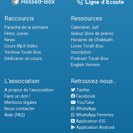
Raccourcis
Ressources
Paracha de la semaine
Calendrier Juif
Fêtes Juives
Sidour (livre de prière)
News
Horaires de Chabbath
Cours Mp3-Vidéo
Livres Torah-Box
Yéchiva Torah-Box
Inscription
Dédicacer un cours
Podcast Torah-Box
English Version
L'association
Retrouvez-nous...
A propos de l'association
Twitter
Faire un don !
Facebook
Mentions légales
YouTube
Nous contacter
WhatsApp
Aide (FAQ)
WhatsApp Femmes
Application iOS
Application Android