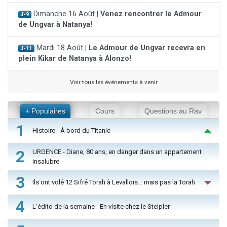
Dimanche 16 Août |
Venez rencontrer le Admour
J-9
de Ungvar à Natanya!
Mardi 18 Août |
Le Admour de Ungvar recevra en
J-11
plein Kikar de Natanya à Alonzo!
Voir tous les événements à venir
+ Populaires
Cours
Questions au Rav
1
Histoire - À bord du Titanic
2
URGENCE - Diane, 80 ans, en danger dans un appartement
insalubre
3
Ils ont volé 12 Sifré Torah à Levallois… mais pas la Torah
4
L'édito de la semaine - En visite chez le Steipler