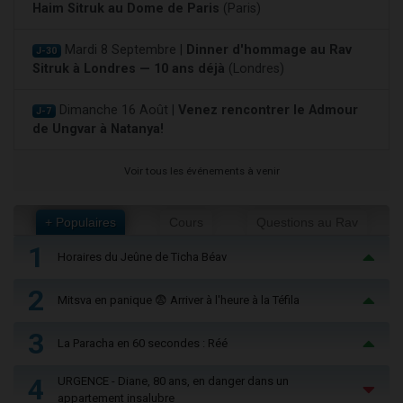
Haim Sitruk au Dome de Paris
(Paris)
Mardi 8 Septembre |
Dinner d'hommage au Rav
J-30
Sitruk à Londres — 10 ans déjà
(Londres)
Dimanche 16 Août |
Venez rencontrer le Admour
J-7
de Ungvar à Natanya!
Voir tous les événements à venir
+ Populaires
Cours
Questions au Rav
1
Horaires du Jeûne de Ticha Béav
2
Mitsva en panique 😨 Arriver à l'heure à la Téfila
3
La Paracha en 60 secondes : Réé
4
URGENCE - Diane, 80 ans, en danger dans un
appartement insalubre