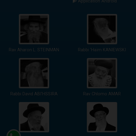
Application Android
Rav Aharon L. STEINMAN
Rabbi 'Haïm KANIEWSKI
Rabbi David ABI'HSSIRA
Rav Chlomo AMAR