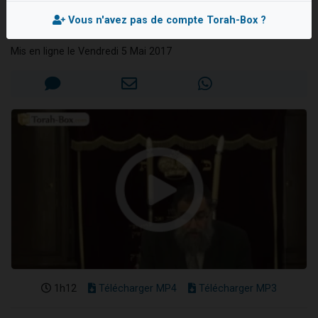
toi-même...
Il reste 49 places pour étudier en groupe sur Zoom
Vous n'avez pas de compte Torah-Box ?
Rav Elie LEMMEL
Eva vient de donner son Maasser
Mis en ligne le Vendredi 5 Mai 2017
4 personnes viennent de nous rejoindre sur WhatsApp
3 personnes viennent de nous rejoindre sur WhatsApp
3 personnes viennent de faire un don pour Événements Torah-Box
1h12
Télécharger MP4
Télécharger MP3