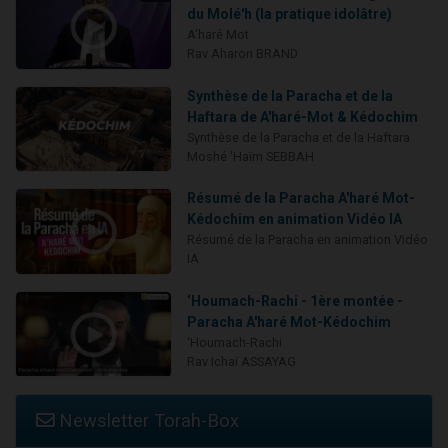
du Molé'h (la pratique idolâtre)
A'haré Mot
Rav Aharon BRAND
Synthèse de la Paracha et de la
Haftara de A'haré-Mot & Kédochim
Synthèse de la Paracha et de la Haftara
Moshé 'Haïm SEBBAH
Résumé de la Paracha A'haré Mot-
Kédochim en animation Vidéo IA
Résumé de la Paracha en animation Vidéo
IA
‘Houmach-Rachi - 1ère montée -
Paracha A'haré Mot-Kédochim
‘Houmach-Rachi
Rav Ichaï ASSAYAG
Newsletter Torah-Box