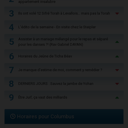
appartement insalubre
3
Ils ont volé 12 Sifré Torah à Levallois… mais pas la Torah
4
L'édito de la semaine - En visite chez le Steipler
5
Assister à un mariage mélangé pour le repas et séparé
pour les danses ?! (Rav Gabriel DAYAN)
6
Horaires du Jeûne de Ticha Béav
7
Je manque d'estime de moi, comment y remédier ?
8
DERNIERS JOURS : Sauvez la jambe de Yohan
9
Être Juif, ça vaut des milliards
Horaires pour Columbus