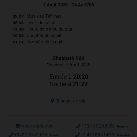
7 Août 2026 - 24 Av 5786
05:37
Mise des Téfilines
06:36
Lever du soleil
13:38
Heure de milieu du jour
20:38
Coucher du soleil
21:21
Tombée de la nuit
Chabbath
Réé
Vendredi 7 Août 2026
Entrée à
20:20
Sortie à
21:22
Changer de ville
Nous contacter
+33.1.80.20.5000
France
+972.2.37.41.515
+1.437.887.14.93
Israël
Canada