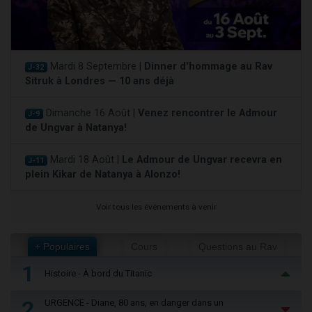
Mardi 8 Septembre |
Dinner d'hommage au Rav
J-32
Sitruk à Londres — 10 ans déjà
Dimanche 16 Août |
Venez rencontrer le Admour
J-9
de Ungvar à Natanya!
Mardi 18 Août |
Le Admour de Ungvar recevra en
J-11
plein Kikar de Natanya à Alonzo!
Voir tous les événements à venir
+ Populaires
Cours
Questions au Rav
1
Histoire - À bord du Titanic
2
URGENCE - Diane, 80 ans, en danger dans un