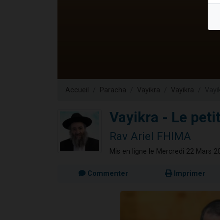
Nouvelle émis
61 personnes
Ariel vient 
Il reste 
Eva vient de
Accueil
Paracha
Vayikra
Vayikra
Vayik
Vayikra - Le petit
Rav Ariel FHIMA
Mis en ligne le Mercredi 22 Mars 2
Commenter
Imprimer