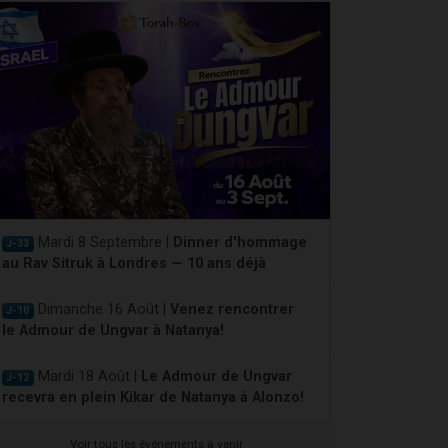
Mardi 8 Septembre |
Dinner d'hommage
J-33
au Rav Sitruk à Londres — 10 ans déjà
Dimanche 16 Août |
Venez rencontrer
J-10
le Admour de Ungvar à Natanya!
Mardi 18 Août |
Le Admour de Ungvar
J-12
recevra en plein Kikar de Natanya à Alonzo!
Voir tous les événements à venir