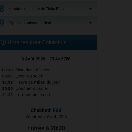
8
Horaires du Jeûne de Ticha Béav
9
Elyana au buisson ardent
Horaires pour Columbus
6 Août 2026 - 23 Av 5786
05:36
Mise des Téfilines
06:35
Lever du soleil
13:38
Heure de milieu du jour
20:39
Coucher du soleil
21:22
Tombée de la nuit
Chabbath
Réé
Vendredi 7 Août 2026
Entrée à
20:20