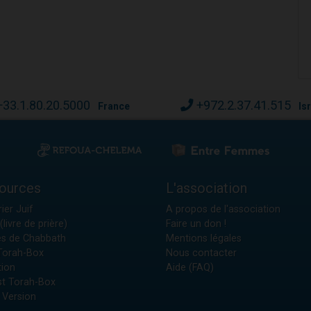
+33.1.80.20.5000
+972.2.37.41.515
France
Is
ources
L'association
ier Juif
A propos de l'association
(livre de prière)
Faire un don !
es de Chabbath
Mentions légales
 Torah-Box
Nous contacter
tion
Aide (FAQ)
t Torah-Box
 Version