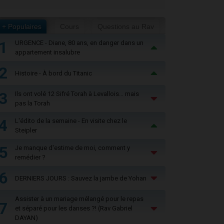
+ Populaires
Cours
Questions au Rav
1
URGENCE - Diane, 80 ans, en danger dans un
appartement insalubre
2
Histoire - À bord du Titanic
3
Ils ont volé 12 Sifré Torah à Levallois… mais
pas la Torah
4
L'édito de la semaine - En visite chez le
Steipler
5
Je manque d'estime de moi, comment y
remédier ?
6
DERNIERS JOURS : Sauvez la jambe de Yohan
Assister à un mariage mélangé pour le repas
7
et séparé pour les danses ?! (Rav Gabriel
DAYAN)