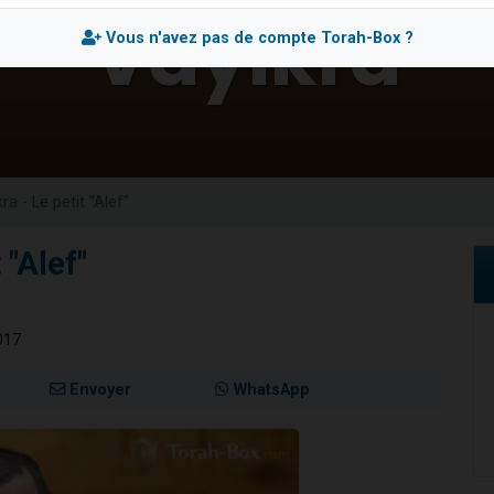
sion radio : Visions de grandeur n°104 : Le Chabbath et le Birkat Hamazone à 
Vous n'avez pas de compte Torah-Box ?
 viennent de demander une bénédiction
de donner son Maasser
49 places pour étudier en groupe sur Zoom
 donner son Maasser
ra - Le petit "Alef"
 "Alef"
017
Envoyer
WhatsApp