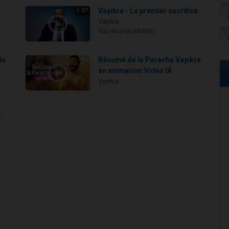
Vayikra - Le premier sacrifice
6:47
Vayikra
Rav Aharon BRAND
la
Résumé de la Paracha Vayikra
en animation Vidéo IA
Vayikra
v