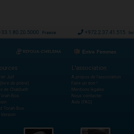
v
+33.1.80.20.5000
+972.2.37.41.515
France
Is
ources
L'association
ier Juif
A propos de l'association
(livre de prière)
Faire un don !
es de Chabbath
Mentions légales
 Torah-Box
Nous contacter
tion
Aide (FAQ)
t Torah-Box
 Version