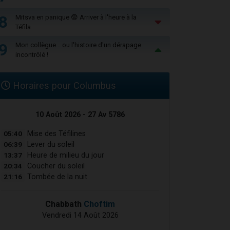
8
Mitsva en panique 😨 Arriver à l'heure à la
Téfila
9
Mon collègue... ou l'histoire d'un dérapage
incontrôlé !
Horaires pour Columbus
10 Août 2026 - 27 Av 5786
05:40
Mise des Téfilines
06:39
Lever du soleil
13:37
Heure de milieu du jour
20:34
Coucher du soleil
21:16
Tombée de la nuit
Chabbath
Choftim
Vendredi 14 Août 2026