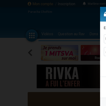
Mon compte
/
Inscription
2 personnes 
2 personnes 
Paracha Choftim
Eli vient de 
3 person
E
Lisbel Esthe
Vidéos
Question au Rav
Dons
F
2 personn
3 personnes 
11 personnes
Il reste 
3 personn
2 personnes 
29 personnes
Il reste 
2 personnes 
6 personnes 