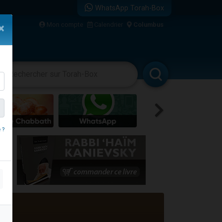
WhatsApp Torah-Box
Mon compte
Calendrier
Columbus
×
vertissements
Livres
Rabbanim
 ?
re