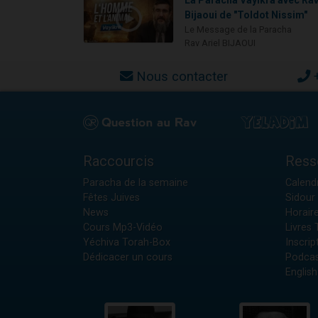
La Paracha Vayikra avec Ra
Bijaoui de "Toldot Nissim"
Le Message de la Paracha
Rav Ariel BIJAOUI
Nous contacter
Raccourcis
Ress
Paracha de la semaine
Calendr
Fêtes Juives
Sidour 
News
Horair
Cours Mp3-Vidéo
Livres
Yéchiva Torah-Box
Inscrip
Dédicacer un cours
Podcas
English