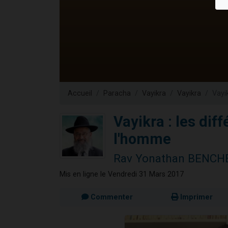
4 personn
2 personn
4 personnes 
3 nouvel
Marlène vient
Accueil
Paracha
Vayikra
Vayikra
Vayi
Vayikra : les dif
l'homme
Rav Yonathan BENCH
Mis en ligne le Vendredi 31 Mars 2017
Commenter
Imprimer