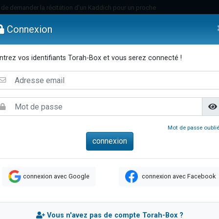
viennent de nous rejoindre sur WhatsApp
viennent de nous rejoindre sur WhatsApp
Connexion
donner son Maasser
nes viennent de faire un don pour Événements Torah-Box
ntrez vos identifiants Torah-Box et vous serez connecté !
r vient de donner son Maasser
emmes
Enfants
Etude sur Texte
Musique
Paracha
Di
es viennent de faire un don pour Tsédaka : pauvres d'Israel
viennent de nous rejoindre sur WhatsApp
 viennent de demander une bénédiction
49 places pour étudier en groupe sur Zoom
Mot de passe oublié
es viennent de faire un don pour Diane, 80 ans, dans un appartement insalub
viennent de nous rejoindre sur WhatsApp
 viennent de demander une bénédiction
connexion avec Google
connexion avec Facebook
49 places pour étudier en groupe sur Zoom
viennent de nous rejoindre sur WhatsApp
viennent de nous rejoindre sur WhatsApp
Vous n'avez pas de compte Torah-Box ?