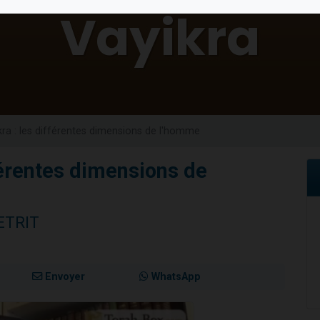
es viennent de faire un don pour Reloger Rivka, 6 enfants, victime de violences
es viennent de faire un don pour 1 Journée de Vacances Pour les Enfants
viennent de nous rejoindre sur WhatsApp
les musiques dans Torah-Box Music
 de demander la récitation d'un Kaddich pour un proche
kra : les différentes dimensions de l'homme
férentes dimensions de
ETRIT
Envoyer
WhatsApp