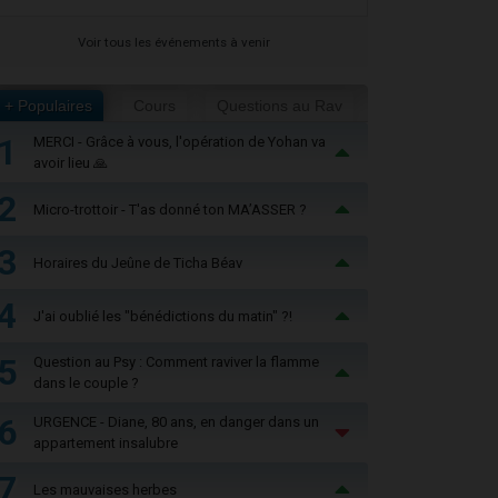
Voir tous les événements à venir
+ Populaires
Cours
Questions au Rav
1
MERCI - Grâce à vous, l'opération de Yohan va
avoir lieu 🙏
2
Micro-trottoir - T'as donné ton MA’ASSER ?
3
Horaires du Jeûne de Ticha Béav
4
J'ai oublié les "bénédictions du matin" ?!
5
Question au Psy : Comment raviver la flamme
dans le couple ?
6
URGENCE - Diane, 80 ans, en danger dans un
appartement insalubre
7
Les mauvaises herbes