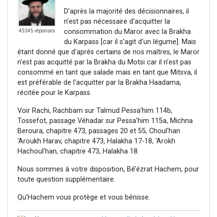
D'après la majorité des décisionnaires, il
n'est pas nécessaire d'acquitter la
consommation du Maror avec la Brakha
45345 réponses
du Karpass [car il s'agit d'un légume]. Mais
étant donné que d'après certains de nos maîtres, le Maror
n'est pas acquitté par la Brakha du Motsi car il n'est pas
consommé en tant que salade mais en tant que Mitsva, il
est préférable de l'acquitter par la Brakha Haadama,
récitée pour le Karpass.
Voir Rachi, Rachbam sur Talmud Pessa'him 114b,
Tossefot, passage Véhadar sur Pessa'him 115a, Michna
Beroura, chapitre 473, passages 20 et 55, Choul'han
'Aroukh Harav, chapitre 473, Halakha 17-18, 'Arokh
Hachoul'han, chapitre 473, Halakha 18.
Nous sommes à votre disposition, Bé’ézrat Hachem, pour
toute question supplémentaire.
Qu’Hachem vous protège et vous bénisse.