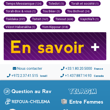
Temps Messianique
Toledot
Torah et société
(124)
(1)
(1)
Torah-Box & vous
Tou Béav
Tou Bichvat
(1)
(3)
(24)
Tsédaka
Tsitsit
Tsniout
Vayichla'h
(397)
(167)
(634)
(1)
Vézot Haberakha
Yom Kippour
(1)
(318)
Nous contacter
+33.1.80.20.5000
France
+972.2.37.41.515
+1.437.887.14.93
Israël
Canada