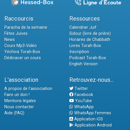
Raccourcis
Ressources
Paracha de la semaine
Calendrier Juif
Fêtes Juives
Sidour (livre de prière)
News
Horaires de Chabbath
Cours Mp3-Vidéo
Livres Torah-Box
Yéchiva Torah-Box
Inscription
Dédicacer un cours
Podcast Torah-Box
English Version
L'association
Retrouvez-nous...
A propos de l'association
Twitter
Faire un don !
Facebook
Mentions légales
YouTube
Nous contacter
WhatsApp
Aide (FAQ)
WhatsApp Femmes
Application iOS
Application Android