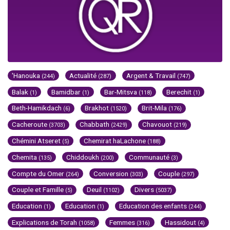
'Hanouka
Actualité
Argent & Travail
(244)
(287)
(747)
Balak
Bamidbar
Bar-Mitsva
Berechit
(1)
(1)
(118)
(1)
Beth-Hamikdach
Brakhot
Brit-Mila
(6)
(1520)
(176)
Cacheroute
Chabbath
Chavouot
(3703)
(2429)
(219)
Chémini Atseret
Chemirat haLachone
(5)
(188)
Chemita
Chiddoukh
Communauté
(135)
(200)
(3)
Compte du Omer
Conversion
Couple
(264)
(303)
(297)
Couple et Famille
Deuil
Divers
(5)
(1102)
(5037)
Education
Education
Education des enfants
(1)
(1)
(244)
Explications de Torah
Femmes
Hassidout
(1058)
(316)
(4)