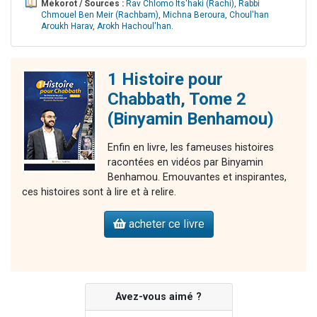
Mékorot / Sources :
Rav Chlomo Its'haki (Rachi)
,
Rabbi
Chmouel Ben Meir (Rachbam)
,
Michna Beroura
,
Choul'han
Aroukh Harav
,
Arokh Hachoul'han
.
1 Histoire pour
Chabbath, Tome 2
(Binyamin Benhamou)
Enfin en livre, les fameuses histoires
racontées en vidéos par Binyamin
Benhamou. Emouvantes et inspirantes,
ces histoires sont à lire et à relire.
acheter ce livre
Avez-vous aimé ?