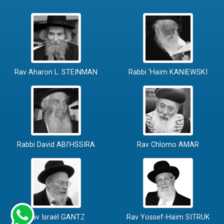
Rav Aharon L. STEINMAN
Rabbi 'Haïm KANIEWSKI
Rabbi David ABI'HSSIRA
Rav Chlomo AMAR
Rav Israël GANTZ
Rav Yossef-Haïm SITRUK