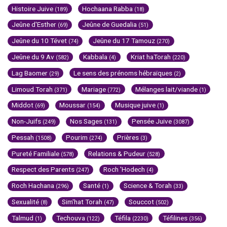
Histoire Juive
Hochaana Rabba
(189)
(18)
Jeûne d'Esther
Jeûne de Guedalia
(69)
(51)
Jeûne du 10 Tévet
Jeûne du 17 Tamouz
(74)
(270)
Jeûne du 9 Av
Kabbala
Kriat haTorah
(582)
(4)
(220)
Lag Baomer
Le sens des prénoms hébraïques
(29)
(2)
Limoud Torah
Mariage
Mélanges lait/viande
(371)
(772)
(1)
Middot
Moussar
Musique juive
(69)
(154)
(1)
Non-Juifs
Nos Sages
Pensée Juive
(249)
(131)
(3087)
Pessah
Pourim
Prières
(1508)
(274)
(3)
Pureté Familiale
Relations & Pudeur
(578)
(528)
Respect des Parents
Roch 'Hodech
(247)
(4)
Roch Hachana
Santé
Science & Torah
(296)
(1)
(33)
Sexualité
Sim'hat Torah
Souccot
(8)
(47)
(502)
Talmud
Techouva
Téfila
Téfilines
(1)
(122)
(2230)
(356)