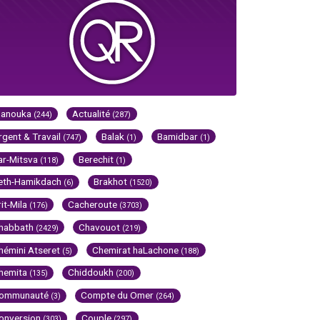
Hanouka
Actualité
(244)
(287)
rgent & Travail
Balak
Bamidbar
(747)
(1)
(1)
ar-Mitsva
Berechit
(118)
(1)
eth-Hamikdach
Brakhot
(6)
(1520)
rit-Mila
Cacheroute
(176)
(3703)
habbath
Chavouot
(2429)
(219)
hémini Atseret
Chemirat haLachone
(5)
(188)
hemita
Chiddoukh
(135)
(200)
ommunauté
Compte du Omer
(3)
(264)
onversion
Couple
(303)
(297)