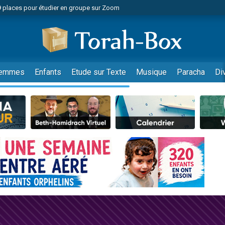
49 places pour étudier en groupe sur Zoom
nes viennent de faire un don pour Diane, 80 ans, dans un appartement insalu
viennent de nous rejoindre sur WhatsApp
viennent de nous rejoindre sur WhatsApp
es viennent de faire un don pour Reloger Rivka, 6 enfants, victime de violences
emmes
Enfants
Etude sur Texte
Musique
Paracha
Di
es viennent de faire un don pour 1 Journée de Vacances Pour les Enfants
 viennent de demander une bénédiction
viennent de nous rejoindre sur WhatsApp
49 places pour étudier en groupe sur Zoom
 donner son Maasser
viennent de nous rejoindre sur WhatsApp
viennent de nous rejoindre sur WhatsApp
de donner son Maasser
es viennent de faire un don pour 5 jours de vacances aux Orphelins
viennent de nous rejoindre sur WhatsApp