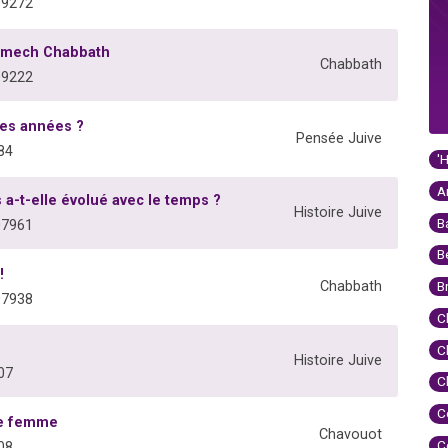
09272
hémech Chabbath
Chabbath
09222
es années ?
Pensée Juive
84
'
A
 a-t-elle évolué avec le temps ?
Histoire Juive
B
07961
B
!
Chabbath
B
07938
C
C
Histoire Juive
07
C
C
ne femme
Chavouot
C
08