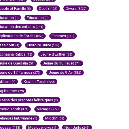
ouple et Famille
Deuil
Divers
(5)
(1102)
(5037)
ducation
Education
(1)
(1)
ducation des enfants
(244)
xplications de Torah
Femmes
(1058)
(316)
assidout
Histoire Juive
(4)
(189)
ochaana Rabba
Jeûne d'Esther
(18)
(69)
eûne de Guedalia
Jeûne du 10 Tévet
(51)
(74)
eûne du 17 Tamouz
Jeûne du 9 Av
(270)
(582)
abbala
Kriat haTorah
(4)
(220)
ag Baomer
(29)
e sens des prénoms hébraïques
(2)
imoud Torah
Mariage
(371)
(772)
élanges lait/viande
Middot
(1)
(69)
oussar
Musique juive
Non-Juifs
(154)
(1)
(249)