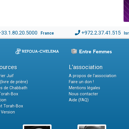
+33.1.80.20.5000
+972.2.37.41.515
France
Is
ources
L'association
ier Juif
A propos de l'association
(livre de prière)
Faire un don !
es de Chabbath
Mentions légales
 Torah-Box
Nous contacter
tion
Aide (FAQ)
t Torah-Box
 Version