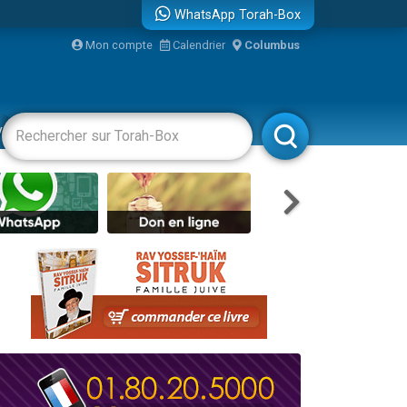
WhatsApp Torah-Box
bre
Mon compte
Calendrier
Columbus
...
vertissements
Livres
Rabbanim