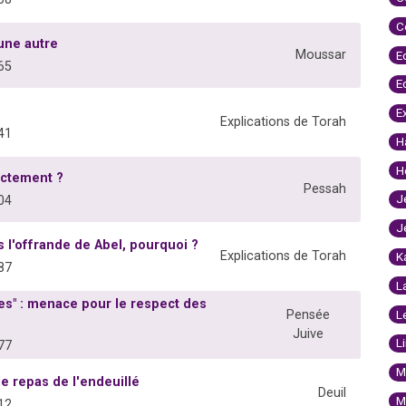
C
 une autre
Moussar
E
65
E
E
Explications de Torah
41
H
H
actement ?
Pessah
J
04
J
l'offrande de Abel, pourquoi ?
Explications de Torah
K
87
L
s" : menace pour le respect des
L
Pensée
Juive
L
77
M
le repas de l'endeuillé
Deuil
M
12