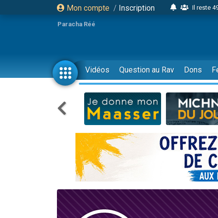
Mon compte
/
Inscription
Il reste 
16 person
Paracha Réé
2 personnes 
6 personnes 
4 personn
Vidéos
Question au Rav
Dons
F
2 personn
17 personnes
4 personnes 
Il reste 
Eva vient de
4 personnes 
3 personnes 
Odaya vient 
3 personn
2 personnes 