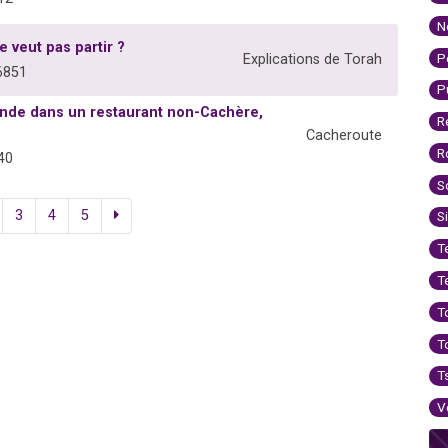
N
e veut pas partir ?
P
Explications de Torah
6851
P
ande dans un restaurant non-Cachère,
R
Cacheroute
R
40
S
3
4
5
S
T
T
T
T
T
V