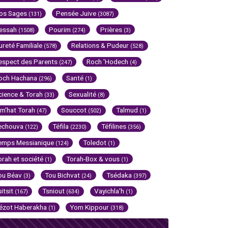
os Sages
Pensée Juive
(131)
(3087)
essah
Pourim
Prières
(1508)
(274)
(3)
ureté Familiale
Relations & Pudeur
(578)
(528)
espect des Parents
Roch 'Hodech
(247)
(4)
och Hachana
Santé
(296)
(1)
cience & Torah
Sexualité
(33)
(8)
im'hat Torah
Souccot
Talmud
(47)
(502)
(1)
echouva
Téfila
Téfilines
(122)
(2230)
(356)
emps Messianique
Toledot
(124)
(1)
orah et société
Torah-Box & vous
(1)
(1)
ou Béav
Tou Bichvat
Tsédaka
(3)
(24)
(397)
sitsit
Tsniout
Vayichla'h
(167)
(634)
(1)
ézot Haberakha
Yom Kippour
(1)
(318)