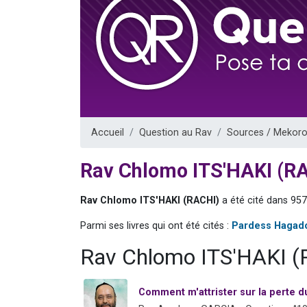
13 personnes
30 perso
Il reste 
12 nouve
29 personnes
Accueil
Question au Rav
Sources / Mekoro
Rav Chlomo ITS'HAKI (R
Rav Chlomo ITS'HAKI (RACHI)
a été cité dans 957
Parmi ses livres qui ont été cités :
Pardess Hagad
Rav Chlomo ITS'HAKI (
Comment m'attrister sur la perte 