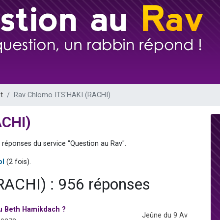
 viennent de demander une bénédiction
nnes viennent de faire un don pour Sauvez la jambe de Yohan
49 places pour étudier en groupe sur Zoom
lles musiques dans Torah-Box Music
 viennent de demander une bénédiction
t
Rav Chlomo ITS'HAKI (RACHI)
ACHI)
 réponses du service "Question au Rav".
ol
(2 fois).
RACHI) : 956 réponses
du Beth Hamikdach ?
Jeûne du 9 Av