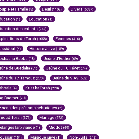
ouple et Famille
Deuil
Divers
(5)
(1102)
(5037)
ducation
Education
(1)
(1)
ducation des enfants
(244)
xplications de Torah
Femmes
(1058)
(316)
assidout
Histoire Juive
(4)
(189)
ochaana Rabba
Jeûne d'Esther
(18)
(69)
eûne de Guedalia
Jeûne du 10 Tévet
(51)
(74)
eûne du 17 Tamouz
Jeûne du 9 Av
(270)
(582)
abbala
Kriat haTorah
(4)
(220)
ag Baomer
(29)
e sens des prénoms hébraïques
(2)
imoud Torah
Mariage
(371)
(772)
élanges lait/viande
Middot
(1)
(69)
oussar
Musique juive
Non-Juifs
(154)
(1)
(249)