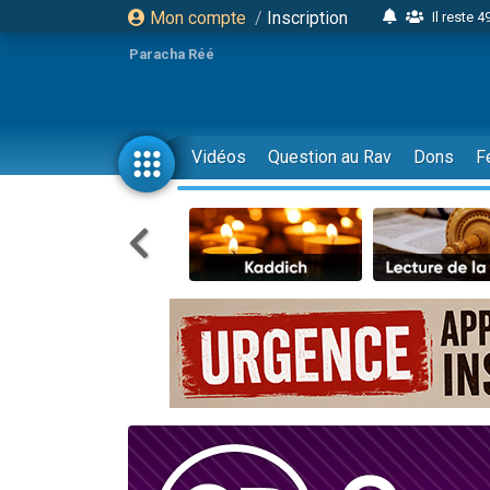
Mon compte
/
Inscription
Il reste 
16 person
Paracha Réé
2 personnes 
6 personnes 
4 personn
Vidéos
Question au Rav
Dons
F
2 personn
17 personnes
4 personnes 
Il reste 
Eva vient de
4 personnes 
3 personnes 
Odaya vient 
3 personn
2 personnes 