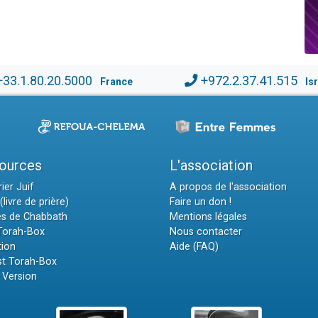
+33.1.80.20.5000
+972.2.37.41.515
France
Is
ources
L'association
ier Juif
A propos de l'association
(livre de prière)
Faire un don !
es de Chabbath
Mentions légales
 Torah-Box
Nous contacter
tion
Aide (FAQ)
t Torah-Box
 Version