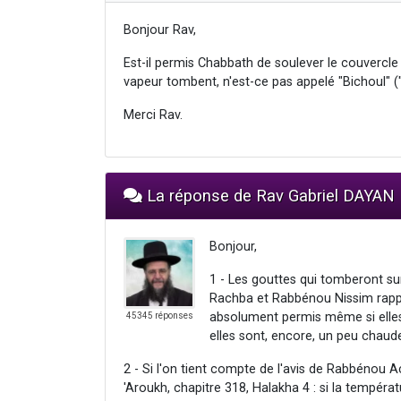
Bonjour Rav,
Est-il permis Chabbath de soulever le couvercle 
vapeur tombent, n'est-ce pas appelé "Bichoul" ("
Merci Rav.
La réponse de Rav Gabriel DAYAN
Bonjour,
1 - Les gouttes qui tomberont sur
Rachba et Rabbénou Nissim rappo
absolument permis même si elles 
45345 réponses
elles sont, encore, un peu chaude
2 - Si l'on tient compte de l'avis de Rabbénou 
'Aroukh, chapitre 318, Halakha 4 : si la tempéra