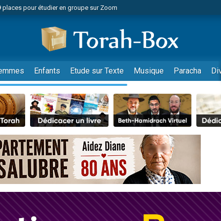
49 places pour étudier en groupe sur Zoom
nes viennent de faire un don pour Diane, 80 ans, dans un appartement insalu
viennent de nous rejoindre sur WhatsApp
viennent de nous rejoindre sur WhatsApp
es viennent de faire un don pour Reloger Rivka, 6 enfants, victime de violences
emmes
Enfants
Etude sur Texte
Musique
Paracha
Di
es viennent de faire un don pour 1 Journée de Vacances Pour les Enfants
 viennent de demander une bénédiction
viennent de nous rejoindre sur WhatsApp
49 places pour étudier en groupe sur Zoom
 donner son Maasser
viennent de nous rejoindre sur WhatsApp
viennent de nous rejoindre sur WhatsApp
de donner son Maasser
es viennent de faire un don pour 5 jours de vacances aux Orphelins
viennent de nous rejoindre sur WhatsApp