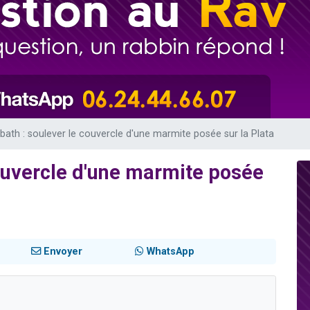
 viennent de demander une bénédiction
nnes viennent de faire un don pour Sauvez la jambe de Yohan
49 places pour étudier en groupe sur Zoom
lles musiques dans Torah-Box Music
 viennent de demander une bénédiction
ath : soulever le couvercle d'une marmite posée sur la Plata
ouvercle d'une marmite posée
Envoyer
WhatsApp