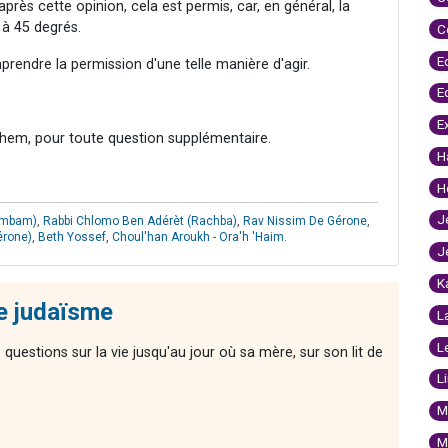
près cette opinion, cela est permis, car, en général, la
 à 45 degrés.
C
E
rendre la permission d'une telle manière d'agir.
E
E
hem, pour toute question supplémentaire.
H
H
J
ambam)
,
Rabbi Chlomo Ben Adérèt (Rachba)
,
Rav Nissim De Gérone
,
érone)
,
Beth Yossef
,
Choul'han Aroukh - Ora'h 'Haim
.
J
K
le judaïsme
L
L
 questions sur la vie jusqu'au jour où sa mère, sur son lit de
L
M
M