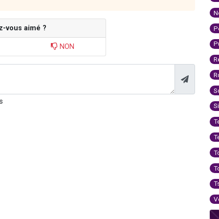
N
z-vous aimé ?
P
P
NON
R
R
S
s
S
T
T
T
T
T
V