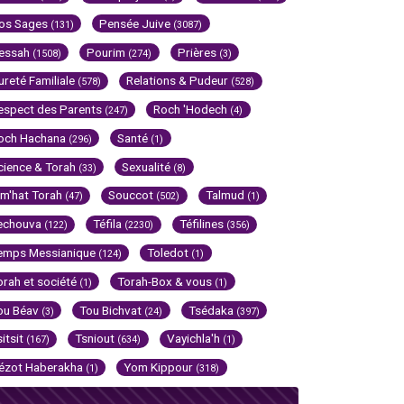
os Sages
Pensée Juive
(131)
(3087)
essah
Pourim
Prières
(1508)
(274)
(3)
ureté Familiale
Relations & Pudeur
(578)
(528)
espect des Parents
Roch 'Hodech
(247)
(4)
och Hachana
Santé
(296)
(1)
cience & Torah
Sexualité
(33)
(8)
im'hat Torah
Souccot
Talmud
(47)
(502)
(1)
echouva
Téfila
Téfilines
(122)
(2230)
(356)
emps Messianique
Toledot
(124)
(1)
orah et société
Torah-Box & vous
(1)
(1)
ou Béav
Tou Bichvat
Tsédaka
(3)
(24)
(397)
sitsit
Tsniout
Vayichla'h
(167)
(634)
(1)
ézot Haberakha
Yom Kippour
(1)
(318)