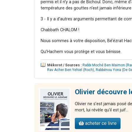
permis et il n'y a pas de Bichoul. Donc, même d'a
température des gouttes n'est jamais inférieure
3 - Il y a d'autres arguments permettant de comp
Chabbath CHALOM !
Nous sommes à votre disposition, Bé’ézrat Hac
Qu’Hachem vous protège et vous bénisse.
Mékorot / Sources :
Rabbi Moché Ben Maimon (R
Rav Acher Ben Yehiel (Roch)
,
Rabbénou Yona (De G
Olivier découvre 
Olivier ne s’est jamais posé de
mort, lui révèle qu’il est juif...
acheter ce livre