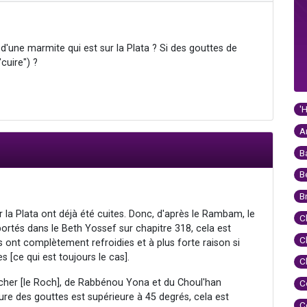
d'une marmite qui est sur la Plata ? Si des gouttes de
cuire") ?
'
A
B
B
B
 la Plata ont déjà été cuites. Donc, d'après le Rambam, le
C
rtés dans le Beth Yossef sur chapitre 318, cela est
C
ont complètement refroidies et à plus forte raison si
s [ce qui est toujours le cas].
C
Acher [le Roch], de Rabbénou Yona et du Choul'han
C
ture des gouttes est supérieure à 45 degrés, cela est
C