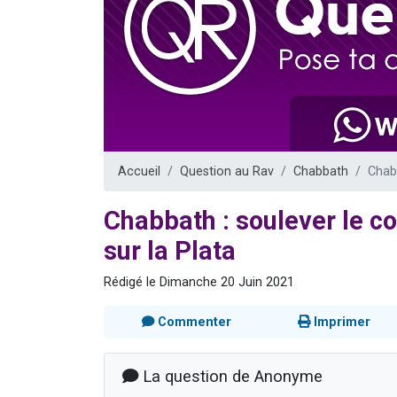
13 personnes
30 perso
Il reste 
12 nouve
29 personnes
Accueil
Question au Rav
Chabbath
Chabb
Chabbath : soulever le c
sur la Plata
Rédigé le Dimanche 20 Juin 2021
Commenter
Imprimer
La question de Anonyme