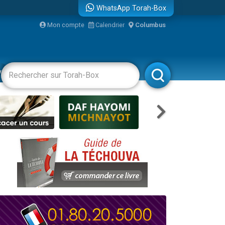
WhatsApp Torah-Box
bre
Mon compte
Calendrier
Columbus
...
vertissements
Livres
Rabbanim