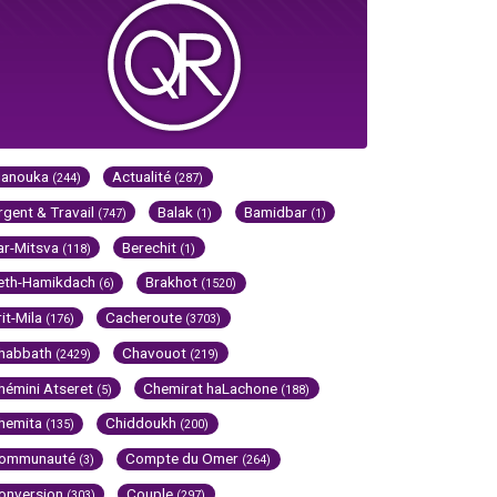
Hanouka
Actualité
(244)
(287)
rgent & Travail
Balak
Bamidbar
(747)
(1)
(1)
ar-Mitsva
Berechit
(118)
(1)
eth-Hamikdach
Brakhot
(6)
(1520)
rit-Mila
Cacheroute
(176)
(3703)
habbath
Chavouot
(2429)
(219)
hémini Atseret
Chemirat haLachone
(5)
(188)
hemita
Chiddoukh
(135)
(200)
ommunauté
Compte du Omer
(3)
(264)
onversion
Couple
(303)
(297)