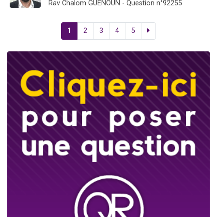
Rav Chalom GUENOUN - Question n°92255
1
2
3
4
5