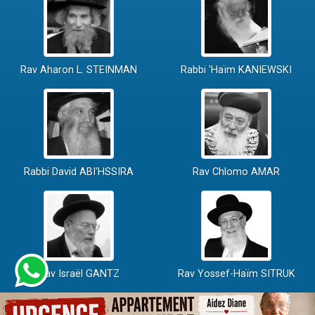
Rav Aharon L. STEINMAN
Rabbi 'Haïm KANIEWSKI
Rabbi David ABI'HSSIRA
Rav Chlomo AMAR
Rav Israël GANTZ
Rav Yossef-Haïm SITRUK