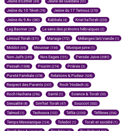
Jeûne d'Esther
Jeûne de Guedalia
(69)
(51)
Jeûne du 10 Tévet
Jeûne du 17 Tamouz
(74)
(270)
Jeûne du 9 Av
Kabbala
Kriat haTorah
(582)
(4)
(220)
Lag Baomer
Le sens des prénoms hébraïques
(29)
(2)
Limoud Torah
Mariage
Mélanges lait/viande
(371)
(772)
(1)
Middot
Moussar
Musique juive
(69)
(154)
(1)
Non-Juifs
Nos Sages
Pensée Juive
(249)
(131)
(3087)
Pessah
Pourim
Prières
(1508)
(274)
(3)
Pureté Familiale
Relations & Pudeur
(578)
(528)
Respect des Parents
Roch 'Hodech
(247)
(4)
Roch Hachana
Santé
Science & Torah
(296)
(1)
(33)
Sexualité
Sim'hat Torah
Souccot
(8)
(47)
(502)
Talmud
Techouva
Téfila
Téfilines
(1)
(122)
(2230)
(356)
Temps Messianique
Toledot
Torah et société
(124)
(1)
(1)