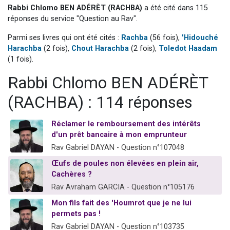
Rabbi Chlomo BEN ADÉRÈT (RACHBA)
a été cité dans 115
13 personnes viennent de demander une bénédiction
réponses du service "Question au Rav".
30 personnes viennent de faire un don pour Sauvez la jambe de Yohan
Parmi ses livres qui ont été cités :
Rachba
(56 fois),
'Hidouché
Il reste 49 places pour étudier en groupe sur Zoom
Harachba
(2 fois),
Chout Harachba
(2 fois),
Toledot Haadam
12 nouvelles musiques dans Torah-Box Music
(1 fois).
29 personnes viennent de demander une bénédiction
Rabbi Chlomo BEN ADÉRÈT
(RACHBA) : 114 réponses
Réclamer le remboursement des intérêts
d'un prêt bancaire à mon emprunteur
Rav Gabriel DAYAN - Question n°107048
Œufs de poules non élevées en plein air,
Cachères ?
Rav Avraham GARCIA - Question n°105176
Mon fils fait des 'Houmrot que je ne lui
permets pas !
Rav Gabriel DAYAN - Question n°103735