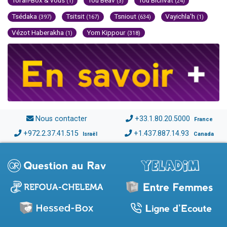
Torah-Box & vous
Tou Béav
Tou Bichvat
(1)
(3)
(24)
Tsédaka
Tsitsit
Tsniout
Vayichla'h
(397)
(167)
(634)
(1)
Vézot Haberakha
Yom Kippour
(1)
(318)
Nous contacter
+33.1.80.20.5000
France
+972.2.37.41.515
+1.437.887.14.93
Israël
Canada