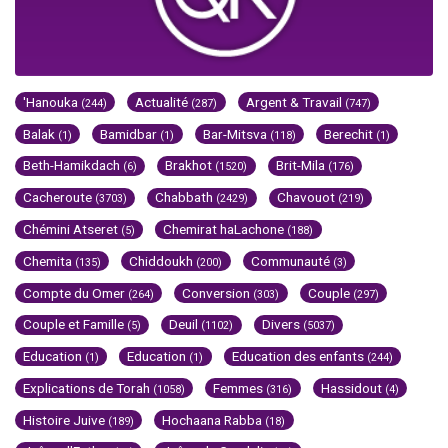
'Hanouka
Actualité
Argent & Travail
(244)
(287)
(747)
Balak
Bamidbar
Bar-Mitsva
Berechit
(1)
(1)
(118)
(1)
Beth-Hamikdach
Brakhot
Brit-Mila
(6)
(1520)
(176)
Cacheroute
Chabbath
Chavouot
(3703)
(2429)
(219)
Chémini Atseret
Chemirat haLachone
(5)
(188)
Chemita
Chiddoukh
Communauté
(135)
(200)
(3)
Compte du Omer
Conversion
Couple
(264)
(303)
(297)
Couple et Famille
Deuil
Divers
(5)
(1102)
(5037)
Education
Education
Education des enfants
(1)
(1)
(244)
Explications de Torah
Femmes
Hassidout
(1058)
(316)
(4)
Histoire Juive
Hochaana Rabba
(189)
(18)