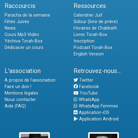
Raccourcis
Ressources
Paracha de la semaine
Calendrier Juif
Fêtes Juives
Sidour (livre de prière)
News
Horaires de Chabbath
Cours Mp3-Vidéo
Livres Torah-Box
Yéchiva Torah-Box
Inscription
Dédicacer un cours
Podcast Torah-Box
English Version
L'association
Retrouvez-nous...
A propos de l'association
Twitter
Faire un don !
Facebook
Mentions légales
YouTube
Nous contacter
WhatsApp
Aide (FAQ)
WhatsApp Femmes
Application iOS
Application Android