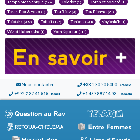
Temps Messianique
Toledot
Torah et société
(124)
(1)
(1)
Torah-Box & vous
Tou Béav
Tou Bichvat
(1)
(3)
(24)
Tsédaka
Tsitsit
Tsniout
Vayichla'h
(397)
(167)
(634)
(1)
Vézot Haberakha
Yom Kippour
(1)
(318)
Nous contacter
+33.1.80.20.5000
France
+972.2.37.41.515
+1.437.887.14.93
Israël
Canada