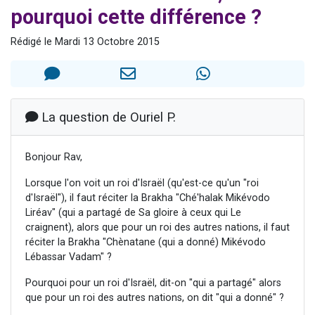
pourquoi cette différence ?
2 personnes viennent de nous rejoindre sur WhatsApp
13 personnes viennent de demander une bénédiction
Rédigé le Mardi 13 Octobre 2015
Il reste 49 places pour étudier en groupe sur Zoom
12 nouvelles musiques dans Torah-Box Music
2 personnes viennent de nous rejoindre sur WhatsApp
La question de Ouriel P.
Bonjour Rav,
Lorsque l'on voit un roi d'Israël (qu'est-ce qu'un "roi
d'Israël"), il faut réciter la Brakha "Ché'halak Mikévodo
Liréav" (qui a partagé de Sa gloire à ceux qui Le
craignent), alors que pour un roi des autres nations, il faut
réciter la Brakha "Chènatane (qui a donné) Mikévodo
Lébassar Vadam" ?
Pourquoi pour un roi d'Israël, dit-on "qui a partagé" alors
que pour un roi des autres nations, on dit "qui a donné" ?