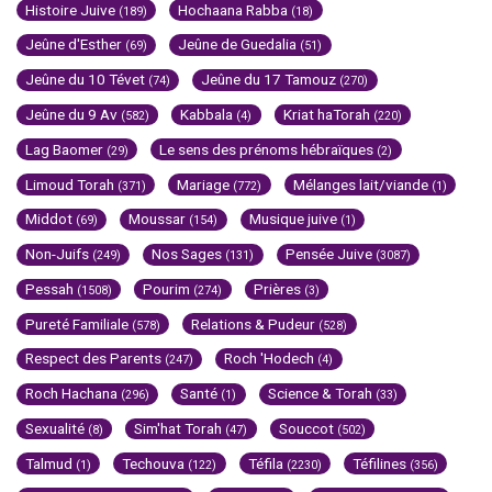
Histoire Juive
Hochaana Rabba
(189)
(18)
Jeûne d'Esther
Jeûne de Guedalia
(69)
(51)
Jeûne du 10 Tévet
Jeûne du 17 Tamouz
(74)
(270)
Jeûne du 9 Av
Kabbala
Kriat haTorah
(582)
(4)
(220)
Lag Baomer
Le sens des prénoms hébraïques
(29)
(2)
Limoud Torah
Mariage
Mélanges lait/viande
(371)
(772)
(1)
Middot
Moussar
Musique juive
(69)
(154)
(1)
Non-Juifs
Nos Sages
Pensée Juive
(249)
(131)
(3087)
Pessah
Pourim
Prières
(1508)
(274)
(3)
Pureté Familiale
Relations & Pudeur
(578)
(528)
Respect des Parents
Roch 'Hodech
(247)
(4)
Roch Hachana
Santé
Science & Torah
(296)
(1)
(33)
Sexualité
Sim'hat Torah
Souccot
(8)
(47)
(502)
Talmud
Techouva
Téfila
Téfilines
(1)
(122)
(2230)
(356)