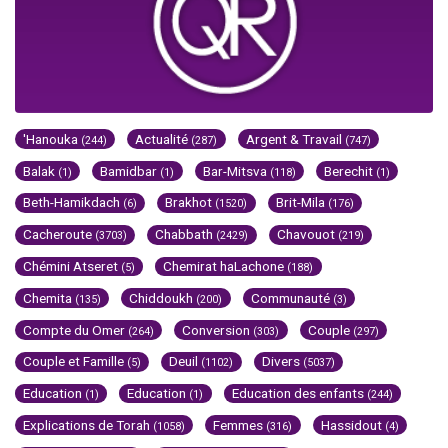
'Hanouka
Actualité
Argent & Travail
(244)
(287)
(747)
Balak
Bamidbar
Bar-Mitsva
Berechit
(1)
(1)
(118)
(1)
Beth-Hamikdach
Brakhot
Brit-Mila
(6)
(1520)
(176)
Cacheroute
Chabbath
Chavouot
(3703)
(2429)
(219)
Chémini Atseret
Chemirat haLachone
(5)
(188)
Chemita
Chiddoukh
Communauté
(135)
(200)
(3)
Compte du Omer
Conversion
Couple
(264)
(303)
(297)
Couple et Famille
Deuil
Divers
(5)
(1102)
(5037)
Education
Education
Education des enfants
(1)
(1)
(244)
Explications de Torah
Femmes
Hassidout
(1058)
(316)
(4)