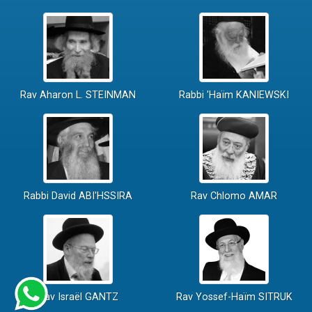
Rav Aharon L. STEINMAN
Rabbi 'Haïm KANIEWSKI
Rabbi David ABI'HSSIRA
Rav Chlomo AMAR
Rav Israël GANTZ
Rav Yossef-Haïm SITRUK