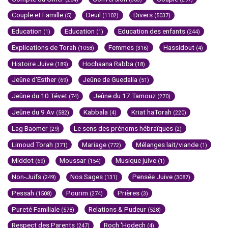
Couple et Famille
Deuil
Divers
(5)
(1102)
(5037)
Education
Education
Education des enfants
(1)
(1)
(244)
Explications de Torah
Femmes
Hassidout
(1058)
(316)
(4)
Histoire Juive
Hochaana Rabba
(189)
(18)
Jeûne d'Esther
Jeûne de Guedalia
(69)
(51)
Jeûne du 10 Tévet
Jeûne du 17 Tamouz
(74)
(270)
Jeûne du 9 Av
Kabbala
Kriat haTorah
(582)
(4)
(220)
Lag Baomer
Le sens des prénoms hébraïques
(29)
(2)
Limoud Torah
Mariage
Mélanges lait/viande
(371)
(772)
(1)
Middot
Moussar
Musique juive
(69)
(154)
(1)
Non-Juifs
Nos Sages
Pensée Juive
(249)
(131)
(3087)
Pessah
Pourim
Prières
(1508)
(274)
(3)
Pureté Familiale
Relations & Pudeur
(578)
(528)
Respect des Parents
Roch 'Hodech
(247)
(4)