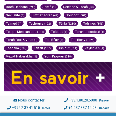
Roch Hachana
Santé
Science & Torah
(296)
(1)
(33)
Sexualité
Sim'hat Torah
Souccot
(8)
(47)
(502)
Talmud
Techouva
Téfila
Téfilines
(1)
(122)
(2230)
(356)
Temps Messianique
Toledot
Torah et société
(124)
(1)
(1)
Torah-Box & vous
Tou Béav
Tou Bichvat
(1)
(3)
(24)
Tsédaka
Tsitsit
Tsniout
Vayichla'h
(397)
(167)
(634)
(1)
Vézot Haberakha
Yom Kippour
(1)
(318)
Nous contacter
+33.1.80.20.5000
France
+972.2.37.41.515
+1.437.887.14.93
Israël
Canada