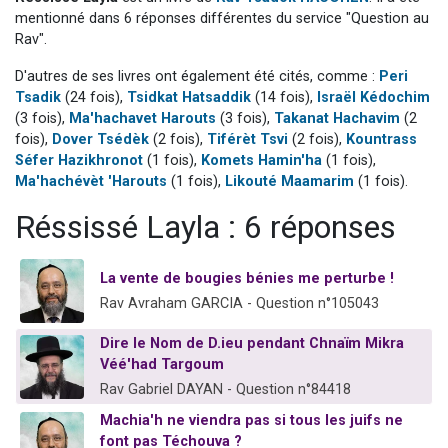
13 personnes viennent de demander une bénédiction
mentionné dans 6 réponses différentes du service "Question au
Rav".
30 personnes viennent de faire un don pour Sauvez la jambe de Yohan
D'autres de ses livres ont également été cités, comme :
Peri
Il reste 49 places pour étudier en groupe sur Zoom
Tsadik
(24 fois),
Tsidkat Hatsaddik
(14 fois),
Israël Kédochim
12 nouvelles musiques dans Torah-Box Music
(3 fois),
Ma'hachavet Harouts
(3 fois),
Takanat Hachavim
(2
29 personnes viennent de demander une bénédiction
fois),
Dover Tsédèk
(2 fois),
Tiférèt Tsvi
(2 fois),
Kountrass
Séfer Hazikhronot
(1 fois),
Komets Hamin'ha
(1 fois),
Ma'hachévèt 'Harouts
(1 fois),
Likouté Maamarim
(1 fois).
Réssissé Layla : 6 réponses
La vente de bougies bénies me perturbe !
Rav Avraham GARCIA - Question n°105043
Dire le Nom de D.ieu pendant Chnaïm Mikra
Véé'had Targoum
Rav Gabriel DAYAN - Question n°84418
Machia'h ne viendra pas si tous les juifs ne
font pas Téchouva ?