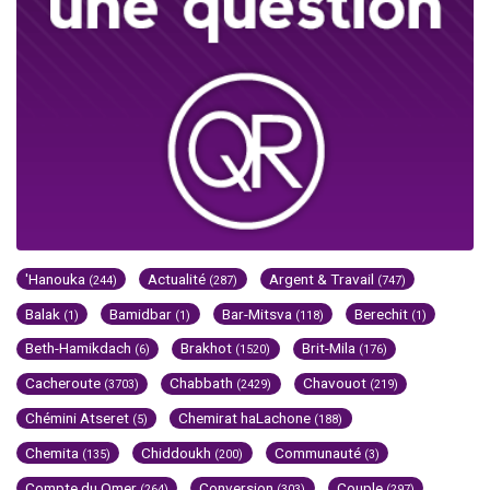
'Hanouka
Actualité
Argent & Travail
(244)
(287)
(747)
Balak
Bamidbar
Bar-Mitsva
Berechit
(1)
(1)
(118)
(1)
Beth-Hamikdach
Brakhot
Brit-Mila
(6)
(1520)
(176)
Cacheroute
Chabbath
Chavouot
(3703)
(2429)
(219)
Chémini Atseret
Chemirat haLachone
(5)
(188)
Chemita
Chiddoukh
Communauté
(135)
(200)
(3)
Compte du Omer
Conversion
Couple
(264)
(303)
(297)