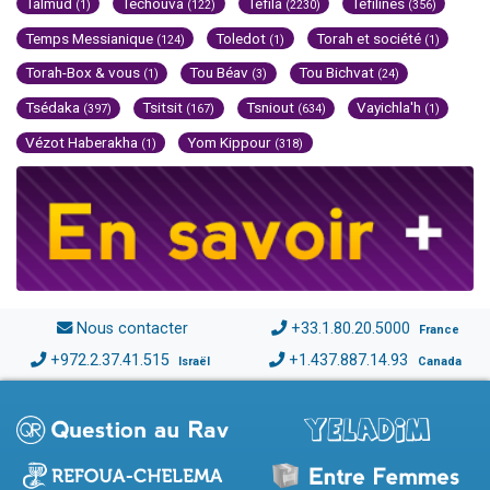
Talmud
Techouva
Téfila
Téfilines
(1)
(122)
(2230)
(356)
Temps Messianique
Toledot
Torah et société
(124)
(1)
(1)
Torah-Box & vous
Tou Béav
Tou Bichvat
(1)
(3)
(24)
Tsédaka
Tsitsit
Tsniout
Vayichla'h
(397)
(167)
(634)
(1)
Vézot Haberakha
Yom Kippour
(1)
(318)
Nous contacter
+33.1.80.20.5000
France
+972.2.37.41.515
+1.437.887.14.93
Israël
Canada