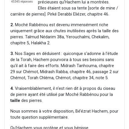
précieuses qu'Hachem lui a montrées.
45345 réponses
Elles étaient sous sa tente [sorte de mine /
carrière de pierres]. Pirké Derabbi Eliézer, chapitre 46.
2.
Moché Rabbénou est devenu immensément riche
uniquement grâce aux chutes inutilisées après la taille des
pierres. Talmud Nédarim 38a, Yerouchalmi, Chekalim,
chapitre 5, Halakha 2.
3.
Nos Sages en déduisent : quiconque s'adonne à l'étude
de la Torah, Hachem pourvoira à tous ses besoins sans
qu'il ait à faire des efforts. Midrash Tanhouma, chapitre
29 sur Chémot, Midrash Rabba, chapitre 46, passage 2 sur
Chémot, Torah Chléma, Chémot, chapitre 34, note 5.
4.
Vraisemblablement, il n'est rien dit à propos du ciseau
de pierre ayant été utilisé par Moché Rabbénou pour la
taille
des pierres.
Nous sommes à votre disposition, Bé’ézrat Hachem, pour
toute question supplémentaire.
Qu’Hachem vous protège et vous bénisse.