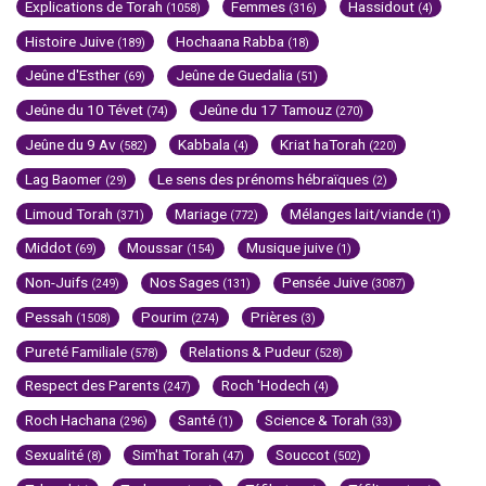
Explications de Torah
Femmes
Hassidout
(1058)
(316)
(4)
Histoire Juive
Hochaana Rabba
(189)
(18)
Jeûne d'Esther
Jeûne de Guedalia
(69)
(51)
Jeûne du 10 Tévet
Jeûne du 17 Tamouz
(74)
(270)
Jeûne du 9 Av
Kabbala
Kriat haTorah
(582)
(4)
(220)
Lag Baomer
Le sens des prénoms hébraïques
(29)
(2)
Limoud Torah
Mariage
Mélanges lait/viande
(371)
(772)
(1)
Middot
Moussar
Musique juive
(69)
(154)
(1)
Non-Juifs
Nos Sages
Pensée Juive
(249)
(131)
(3087)
Pessah
Pourim
Prières
(1508)
(274)
(3)
Pureté Familiale
Relations & Pudeur
(578)
(528)
Respect des Parents
Roch 'Hodech
(247)
(4)
Roch Hachana
Santé
Science & Torah
(296)
(1)
(33)
Sexualité
Sim'hat Torah
Souccot
(8)
(47)
(502)