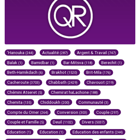
'Hanouka
Actualité
Argent & Travail
(244)
(287)
(747)
Balak
Bamidbar
Bar-Mitsva
Berechit
(1)
(1)
(118)
(1)
Beth-Hamikdach
Brakhot
Brit-Mila
(6)
(1520)
(176)
Cacheroute
Chabbath
Chavouot
(3703)
(2429)
(219)
Chémini Atseret
Chemirat haLachone
(5)
(188)
Chemita
Chiddoukh
Communauté
(135)
(200)
(3)
Compte du Omer
Conversion
Couple
(264)
(303)
(297)
Couple et Famille
Deuil
Divers
(5)
(1102)
(5037)
Education
Education
Education des enfants
(1)
(1)
(244)