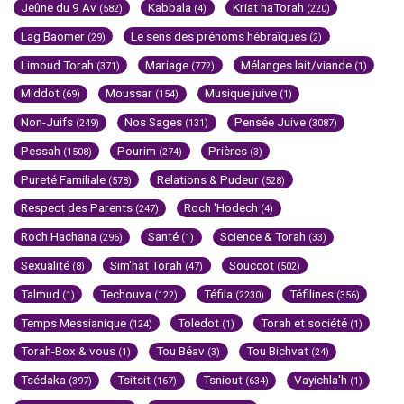
Jeûne du 9 Av
Kabbala
Kriat haTorah
(582)
(4)
(220)
Lag Baomer
Le sens des prénoms hébraïques
(29)
(2)
Limoud Torah
Mariage
Mélanges lait/viande
(371)
(772)
(1)
Middot
Moussar
Musique juive
(69)
(154)
(1)
Non-Juifs
Nos Sages
Pensée Juive
(249)
(131)
(3087)
Pessah
Pourim
Prières
(1508)
(274)
(3)
Pureté Familiale
Relations & Pudeur
(578)
(528)
Respect des Parents
Roch 'Hodech
(247)
(4)
Roch Hachana
Santé
Science & Torah
(296)
(1)
(33)
Sexualité
Sim'hat Torah
Souccot
(8)
(47)
(502)
Talmud
Techouva
Téfila
Téfilines
(1)
(122)
(2230)
(356)
Temps Messianique
Toledot
Torah et société
(124)
(1)
(1)
Torah-Box & vous
Tou Béav
Tou Bichvat
(1)
(3)
(24)
Tsédaka
Tsitsit
Tsniout
Vayichla'h
(397)
(167)
(634)
(1)