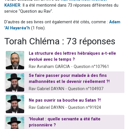
13 personnes viennent de demander une bénédiction
KASHER
. Il a été mentionné dans 73 réponses différentes du
service "Question au Rav".
30 personnes viennent de faire un don pour Sauvez la jambe de Yohan
D'autres de ses livres ont également été cités, comme :
Adam
Il reste 49 places pour étudier en groupe sur Zoom
'Al Hayaréa'h
(1 fois).
12 nouvelles musiques dans Torah-Box Music
Torah Chléma : 73 réponses
29 personnes viennent de demander une bénédiction
La structure des lettres hébraïques a-t-elle
évolué avec le temps ?
Rav Avraham GARCIA - Question n°107961
Se faire passer pour malade à des fins
malhonnêtes et le devenir réellement ?!
Rav Gabriel DAYAN - Question n°104937
Ne pas ouvrir sa bouche au Satan ?!
Rav Gabriel DAYAN - Question n°91924
'Houkat : quelle servante a été faite
prisonnière ?