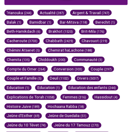
'Hanouka
Actualité
Argent & Travail
(244)
(287)
(747)
Balak
Bamidbar
Bar-Mitsva
Berechit
(1)
(1)
(118)
(1)
Beth-Hamikdach
Brakhot
Brit-Mila
(6)
(1520)
(176)
Cacheroute
Chabbath
Chavouot
(3703)
(2429)
(219)
Chémini Atseret
Chemirat haLachone
(5)
(188)
Chemita
Chiddoukh
Communauté
(135)
(200)
(3)
Compte du Omer
Conversion
Couple
(264)
(303)
(297)
Couple et Famille
Deuil
Divers
(5)
(1102)
(5037)
Education
Education
Education des enfants
(1)
(1)
(244)
Explications de Torah
Femmes
Hassidout
(1058)
(316)
(4)
Histoire Juive
Hochaana Rabba
(189)
(18)
Jeûne d'Esther
Jeûne de Guedalia
(69)
(51)
Jeûne du 10 Tévet
Jeûne du 17 Tamouz
(74)
(270)