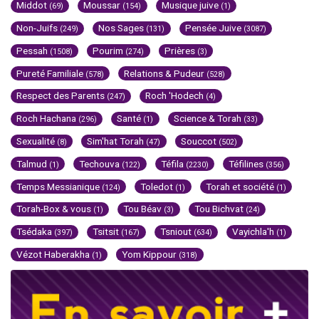
Middot
Moussar
Musique juive
(69)
(154)
(1)
Non-Juifs
Nos Sages
Pensée Juive
(249)
(131)
(3087)
Pessah
Pourim
Prières
(1508)
(274)
(3)
Pureté Familiale
Relations & Pudeur
(578)
(528)
Respect des Parents
Roch 'Hodech
(247)
(4)
Roch Hachana
Santé
Science & Torah
(296)
(1)
(33)
Sexualité
Sim'hat Torah
Souccot
(8)
(47)
(502)
Talmud
Techouva
Téfila
Téfilines
(1)
(122)
(2230)
(356)
Temps Messianique
Toledot
Torah et société
(124)
(1)
(1)
Torah-Box & vous
Tou Béav
Tou Bichvat
(1)
(3)
(24)
Tsédaka
Tsitsit
Tsniout
Vayichla'h
(397)
(167)
(634)
(1)
Vézot Haberakha
Yom Kippour
(1)
(318)