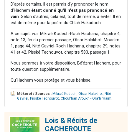
D'après certains, il est permis d'y prononcer le nom
d'Hachem
étant donné qu'il n'est pas prononcé en
vain
. Selon d'autres, cela est, tout de même, à éviter. Il en
est de même pour la prière du Chlah Hakadoch.
A ce sujet, voir Mikraé Kodech-Roch Hachana, chapitre 4,
note 13, fin du premier passage, Otsar Halakhot, Moadim
1, page 44, Nité Gavriel-Roch Hachana, chapitre 29, notes
41 et 42, Pisské Techouvot, chapitre 583, passage 1.
Nous sommes à votre disposition, Bé’ézrat Hachem, pour
toute question supplémentaire.
Qu'Hachem vous protège et vous bénisse.
Mékorot / Sources :
Mikraé Kodech
,
Otsar Halakhot
,
Nité
Gavriel
,
Pisské Techouvot
,
Choul'han Aroukh - Ora'h 'Haim
.
Lois & Récits de
CACHEROUTE