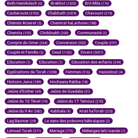
Beth-Hamikdach
Brakhot
Brit-Mila
(6)
(1520)
(176)
Cacheroute
Chabbath
Chavouot
(3703)
(2429)
(219)
Chémini Atseret
Chemirat haLachone
(5)
(188)
Chemita
Chiddoukh
Communauté
(135)
(200)
(3)
Compte du Omer
Conversion
Couple
(264)
(303)
(297)
Couple et Famille
Deuil
Divers
(5)
(1102)
(5037)
Education
Education
Education des enfants
(1)
(1)
(244)
Explications de Torah
Femmes
Hassidout
(1058)
(316)
(4)
Histoire Juive
Hochaana Rabba
(189)
(18)
Jeûne d'Esther
Jeûne de Guedalia
(69)
(51)
Jeûne du 10 Tévet
Jeûne du 17 Tamouz
(74)
(270)
Jeûne du 9 Av
Kabbala
Kriat haTorah
(582)
(4)
(220)
Lag Baomer
Le sens des prénoms hébraïques
(29)
(2)
Limoud Torah
Mariage
Mélanges lait/viande
(371)
(772)
(1)