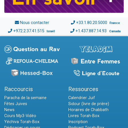
Nous contacter
+33.1.80.20.5000
France
+972.2.37.41.515
+1.437.887.14.93
Israël
Canada
Raccourcis
Ressources
Paracha de la semaine
Calendrier Juif
Fêtes Juives
Sidour (livre de prière)
News
Horaires de Chabbath
Cours Mp3-Vidéo
Livres Torah-Box
Yéchiva Torah-Box
Inscription
Dédicacer un cours
Podcast Torah-Box