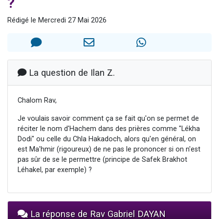
?
Il reste 49 places pour étudier en groupe sur Zoom
Rédigé le Mercredi 27 Mai 2026
3 personnes viennent de nous rejoindre sur WhatsApp
2 personnes viennent de nous rejoindre sur WhatsApp
2 nouvelles musiques dans Torah-Box Music
6 personnes viennent de nous rejoindre sur WhatsApp
La question de Ilan Z.
Chalom Rav,
Je voulais savoir comment ça se fait qu'on se permet de
réciter le nom d'Hachem dans des prières comme "Lékha
Dodi" ou celle du Chla Hakadoch, alors qu'en général, on
est Ma'hmir (rigoureux) de ne pas le prononcer si on n'est
pas sûr de se le permettre (principe de Safek Brakhot
Léhakel, par exemple) ?
La réponse de Rav Gabriel DAYAN