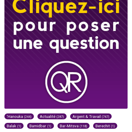
'Hanouka
Actualité
Argent & Travail
(244)
(287)
(747)
Balak
Bamidbar
Bar-Mitsva
Berechit
(1)
(1)
(118)
(1)