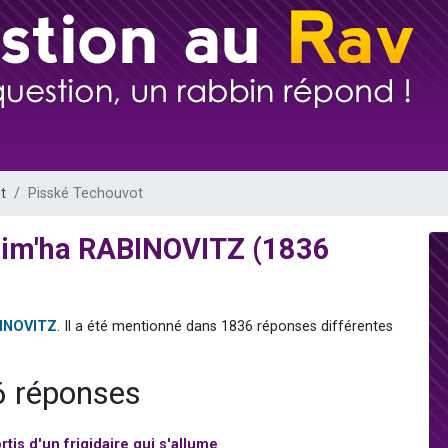
 viennent de demander une bénédiction
nnes viennent de faire un don pour Sauvez la jambe de Yohan
49 places pour étudier en groupe sur Zoom
lles musiques dans Torah-Box Music
 viennent de demander une bénédiction
t
Pisské Techouvot
Sim'ha RABINOVITZ (1836
BINOVITZ
. Il a été mentionné dans 1836 réponses différentes
6 réponses
tis d'un frigidaire qui s'allume