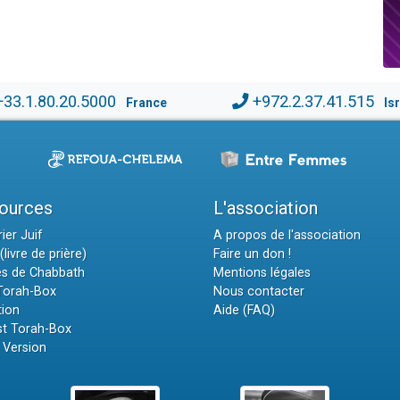
+33.1.80.20.5000
+972.2.37.41.515
France
Is
ources
L'association
ier Juif
A propos de l'association
(livre de prière)
Faire un don !
es de Chabbath
Mentions légales
 Torah-Box
Nous contacter
tion
Aide (FAQ)
t Torah-Box
 Version