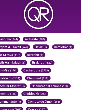
Hanouka
Actualité
(244)
(287)
rgent & Travail
Balak
Bamidbar
(747)
(1)
(1)
ar-Mitsva
Berechit
(118)
(1)
eth-Hamikdach
Brakhot
(6)
(1520)
rit-Mila
Cacheroute
(176)
(3703)
habbath
Chavouot
(2429)
(219)
hémini Atseret
Chemirat haLachone
(5)
(188)
hemita
Chiddoukh
(135)
(200)
ommunauté
Compte du Omer
(3)
(264)
onversion
Couple
(303)
(297)