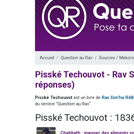
13 personnes
30 perso
Il reste 
12 nouve
29 personnes
Accueil
Question au Rav
Sources / Mekoro
Pisské Techouvot - Rav 
réponses)
Pisské Techouvot
est un livre de
Rav Sim'ha RA
du service "Question au Rav".
Pisské Techouvot : 183
Chabbath : manger des aliments sor