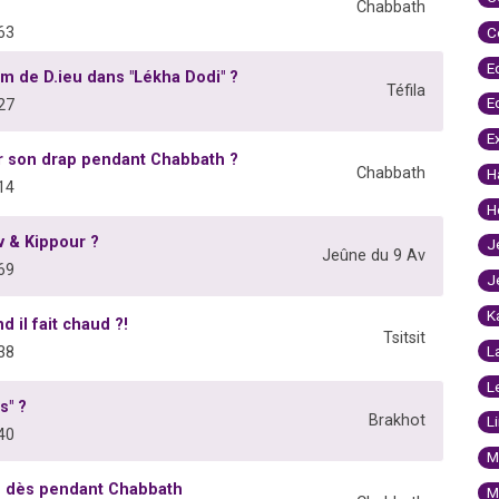
Chabbath
63
C
E
 de D.ieu dans "Lékha Dodi" ?
Téfila
E
27
E
ur son drap pendant Chabbath ?
Chabbath
H
14
H
v & Kippour ?
J
Jeûne du 9 Av
69
J
K
 il fait chaud ?!
Tsitsit
L
38
L
s" ?
Brakhot
L
40
M
s dès pendant Chabbath
M