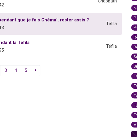
Chabbath
42
N
P
ndant que je fais Chéma', rester assis ?
Téfila
P
13
R
dant la Téfila
Téfila
R
95
S
S
3
4
5
T
T
T
T
T
V