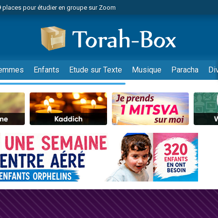
49 places pour étudier en groupe sur Zoom
nes viennent de faire un don pour Diane, 80 ans, dans un appartement insalu
viennent de nous rejoindre sur WhatsApp
viennent de nous rejoindre sur WhatsApp
es viennent de faire un don pour Reloger Rivka, 6 enfants, victime de violences
emmes
Enfants
Etude sur Texte
Musique
Paracha
Di
es viennent de faire un don pour 1 Journée de Vacances Pour les Enfants
 viennent de demander une bénédiction
viennent de nous rejoindre sur WhatsApp
49 places pour étudier en groupe sur Zoom
 donner son Maasser
viennent de nous rejoindre sur WhatsApp
viennent de nous rejoindre sur WhatsApp
de donner son Maasser
es viennent de faire un don pour 5 jours de vacances aux Orphelins
viennent de nous rejoindre sur WhatsApp