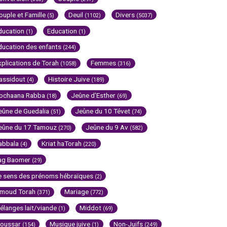
ouple et Famille
Deuil
Divers
(5)
(1102)
(5037)
ducation
Education
(1)
(1)
ducation des enfants
(244)
xplications de Torah
Femmes
(1058)
(316)
assidout
Histoire Juive
(4)
(189)
ochaana Rabba
Jeûne d'Esther
(18)
(69)
eûne de Guedalia
Jeûne du 10 Tévet
(51)
(74)
eûne du 17 Tamouz
Jeûne du 9 Av
(270)
(582)
abbala
Kriat haTorah
(4)
(220)
ag Baomer
(29)
e sens des prénoms hébraïques
(2)
imoud Torah
Mariage
(371)
(772)
élanges lait/viande
Middot
(1)
(69)
oussar
Musique juive
Non-Juifs
(154)
(1)
(249)