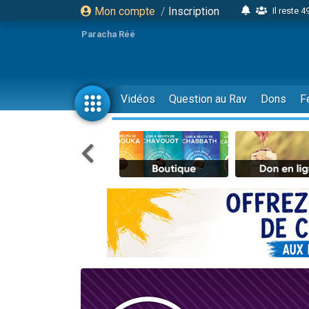
Mon compte
/
Inscription
Il reste 
16 person
Paracha Réé
2 personnes 
6 personnes 
4 personn
Vidéos
Question au Rav
Dons
F
2 personn
17 personnes
4 personnes 
Il reste 
Eva vient de
4 personnes 
3 personnes 
Odaya vient 
3 personn
2 personnes 