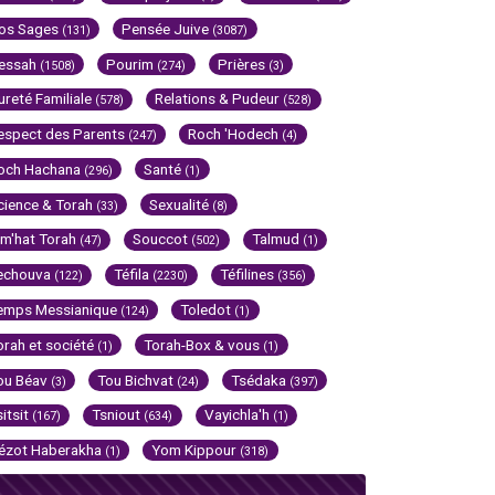
os Sages
Pensée Juive
(131)
(3087)
essah
Pourim
Prières
(1508)
(274)
(3)
ureté Familiale
Relations & Pudeur
(578)
(528)
espect des Parents
Roch 'Hodech
(247)
(4)
och Hachana
Santé
(296)
(1)
cience & Torah
Sexualité
(33)
(8)
im'hat Torah
Souccot
Talmud
(47)
(502)
(1)
echouva
Téfila
Téfilines
(122)
(2230)
(356)
emps Messianique
Toledot
(124)
(1)
orah et société
Torah-Box & vous
(1)
(1)
ou Béav
Tou Bichvat
Tsédaka
(3)
(24)
(397)
sitsit
Tsniout
Vayichla'h
(167)
(634)
(1)
ézot Haberakha
Yom Kippour
(1)
(318)