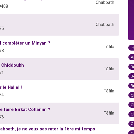
Chabbath
9408
Chabbath
75
il compléter un Minyan ?
Téfila
'
98
A
un Chiddoukh
B
Téfila
71
B
B
 le Hallel !
Téfila
54
C
C
e faire Birkat Cohanim ?
Téfila
C
76
C
habbath, je ne veux pas rater la 1ère mi-temps
C