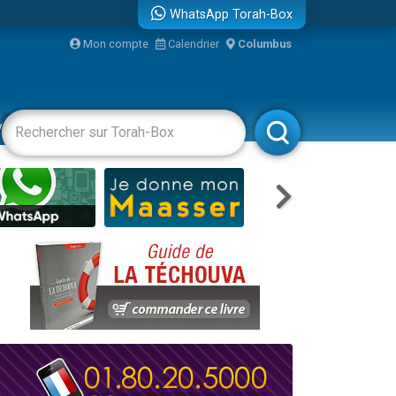
WhatsApp Torah-Box
bre
Mon compte
Calendrier
Columbus
...
vertissements
Livres
Rabbanim