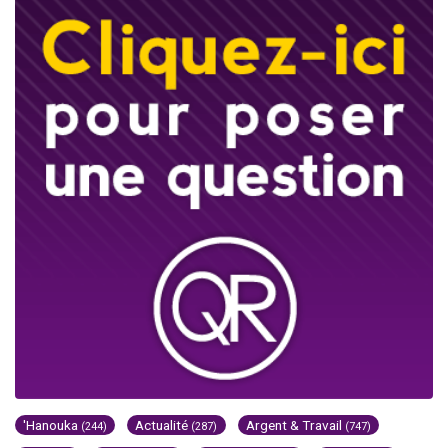
'Hanouka
Actualité
Argent & Travail
(244)
(287)
(747)