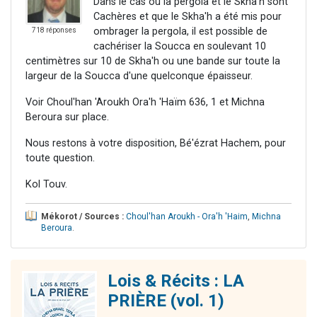
Dans le cas où la pergola et le Skha'h sont
Cachères et que le Skha'h a été mis pour
ombrager la pergola, il est possible de
718 réponses
cachériser la Soucca en soulevant 10
centimètres sur 10 de Skha'h ou une bande sur toute la
largeur de la Soucca d'une quelconque épaisseur.
Voir Choul'han 'Aroukh Ora'h 'Haïm 636, 1 et Michna
Beroura sur place.
Nous restons à votre disposition, Bé'ézrat Hachem, pour
toute question.
Kol Touv.
Mékorot / Sources :
Choul'han Aroukh - Ora'h 'Haim
,
Michna
Beroura
.
Lois & Récits : LA
PRIÈRE (vol. 1)