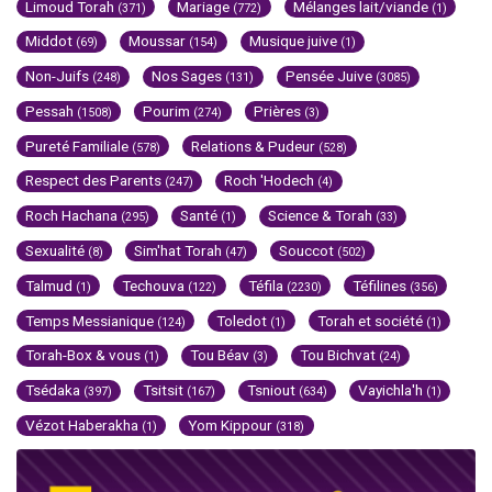
Limoud Torah
Mariage
Mélanges lait/viande
(371)
(772)
(1)
Middot
Moussar
Musique juive
(69)
(154)
(1)
Non-Juifs
Nos Sages
Pensée Juive
(248)
(131)
(3085)
Pessah
Pourim
Prières
(1508)
(274)
(3)
Pureté Familiale
Relations & Pudeur
(578)
(528)
Respect des Parents
Roch 'Hodech
(247)
(4)
Roch Hachana
Santé
Science & Torah
(295)
(1)
(33)
Sexualité
Sim'hat Torah
Souccot
(8)
(47)
(502)
Talmud
Techouva
Téfila
Téfilines
(1)
(122)
(2230)
(356)
Temps Messianique
Toledot
Torah et société
(124)
(1)
(1)
Torah-Box & vous
Tou Béav
Tou Bichvat
(1)
(3)
(24)
Tsédaka
Tsitsit
Tsniout
Vayichla'h
(397)
(167)
(634)
(1)
Vézot Haberakha
Yom Kippour
(1)
(318)