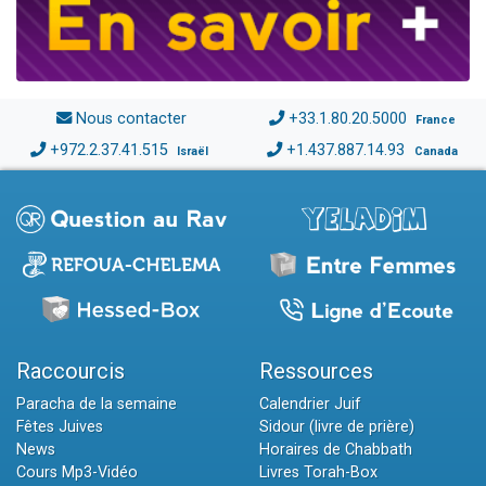
Nous contacter
+33.1.80.20.5000
France
+972.2.37.41.515
+1.437.887.14.93
Israël
Canada
Raccourcis
Ressources
Paracha de la semaine
Calendrier Juif
Fêtes Juives
Sidour (livre de prière)
News
Horaires de Chabbath
Cours Mp3-Vidéo
Livres Torah-Box