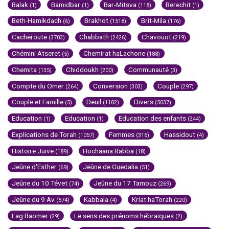
Balak
Bamidbar
Bar-Mitsva
Berechit
(1)
(1)
(118)
(1)
Beth-Hamikdach
Brakhot
Brit-Mila
(6)
(1518)
(176)
Cacheroute
Chabbath
Chavouot
(3703)
(2426)
(219)
Chémini Atseret
Chemirat haLachone
(5)
(188)
Chemita
Chiddoukh
Communauté
(135)
(200)
(3)
Compte du Omer
Conversion
Couple
(264)
(303)
(297)
Couple et Famille
Deuil
Divers
(5)
(1102)
(5037)
Education
Education
Education des enfants
(1)
(1)
(244)
Explications de Torah
Femmes
Hassidout
(1057)
(316)
(4)
Histoire Juive
Hochaana Rabba
(189)
(18)
Jeûne d'Esther
Jeûne de Guedalia
(69)
(51)
Jeûne du 10 Tévet
Jeûne du 17 Tamouz
(74)
(269)
Jeûne du 9 Av
Kabbala
Kriat haTorah
(574)
(4)
(220)
Lag Baomer
Le sens des prénoms hébraïques
(29)
(2)