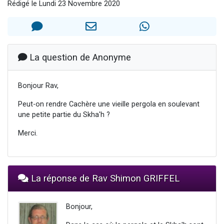
Rédigé le Lundi 23 Novembre 2020
61 personnes viennent de demander une bénédiction
Il reste 49 places pour étudier en groupe sur Zoom
Ariel vient de donner son Maasser
Nathaniel vient de donner son Maasser
La question de Anonyme
4 personnes viennent de nous rejoindre sur WhatsApp
Bonjour Rav,
Peut-on rendre Cachère une vieille pergola en soulevant
une petite partie du Skha'h ?
Merci.
La réponse de Rav Shimon GRIFFEL
Bonjour,