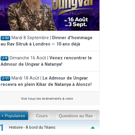
Mardi 8 Septembre |
Dinner d'hommage
J-32
au Rav Sitruk à Londres — 10 ans déjà
Dimanche 16 Août |
Venez rencontrer le
J-9
Admour de Ungvar à Natanya!
Mardi 18 Août |
Le Admour de Ungvar
J-11
recevra en plein Kikar de Natanya à Alonzo!
Voir tous les événements à venir
+ Populaires
Cours
Questions au Rav
1
Histoire - À bord du Titanic