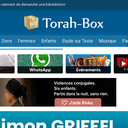
 viennent de demander une bénédiction
viennent de nous rejoindre sur WhatsApp
49 places pour étudier en groupe sur Zoom
nes viennent de faire un don pour Diane, 80 ans, dans un appartement insalu
 donner son Maasser
Dons
Femmes
Enfants
Etude sur Texte
Musique
Pa
viennent de nous rejoindre sur WhatsApp
viennent de nous rejoindre sur WhatsApp
es viennent de faire un don pour 5 jours de vacances aux Orphelins
de donner son Maasser
 viennent de demander une bénédiction
viennent de nous rejoindre sur WhatsApp
nnes viennent de faire un don pour Sauvez la jambe de Yohan
lles musiques dans Torah-Box Music
49 places pour étudier en groupe sur Zoom
viennent de nous rejoindre sur WhatsApp