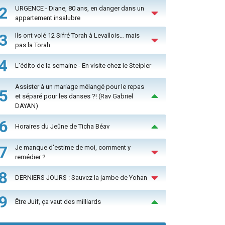
2
URGENCE - Diane, 80 ans, en danger dans un
appartement insalubre
3
Ils ont volé 12 Sifré Torah à Levallois… mais
pas la Torah
4
L'édito de la semaine - En visite chez le Steipler
Assister à un mariage mélangé pour le repas
5
et séparé pour les danses ?! (Rav Gabriel
DAYAN)
6
Horaires du Jeûne de Ticha Béav
7
Je manque d'estime de moi, comment y
remédier ?
8
DERNIERS JOURS : Sauvez la jambe de Yohan
9
Être Juif, ça vaut des milliards