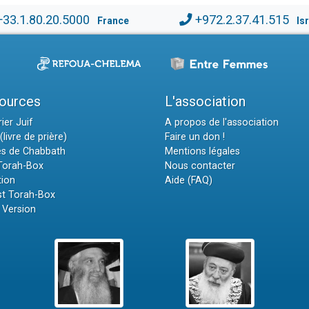
+33.1.80.20.5000
+972.2.37.41.515
France
Is
ources
L'association
ier Juif
A propos de l'association
(livre de prière)
Faire un don !
es de Chabbath
Mentions légales
 Torah-Box
Nous contacter
tion
Aide (FAQ)
t Torah-Box
 Version