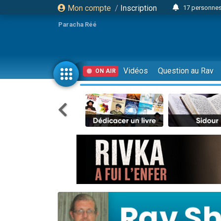
Mon compte
/
Inscription
17 personnes
4 personnes 
Paracha Réé
Il reste 
23 person
Eva vient de
Vidéos
Question au Rav
ON AIR
4 personnes 
3 personnes 
3 personn
Odaya vient 
13 personnes
2 personnes 
30 perso
12 nouve
Il reste 
3 personnes 