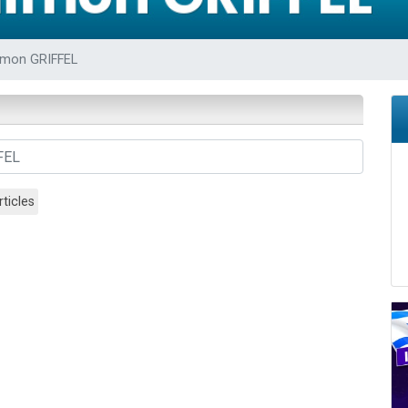
viennent de nous rejoindre sur WhatsApp
les musiques dans Torah-Box Music
imon GRIFFEL
viennent de nous rejoindre sur WhatsApp
es viennent de faire un don pour Tsédaka : pauvres d'Israel
es viennent de faire un don pour 1 Journée de Vacances Pour les Enfants
rticles