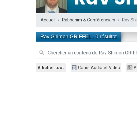
2 personnes 
2 nouvel
Accueil
Rabbanim & Conférenciers
Rav Sh
3 personnes 
8 personn
Rav Shimon GRIFFEL : 0 résultat
2 personn
Afficher tout
Cours Audio et Vidéo
A