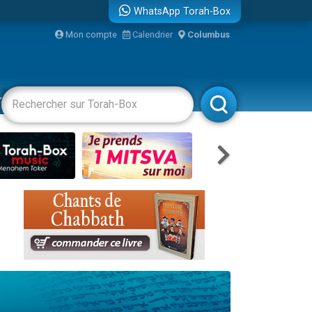
WhatsApp Torah-Box
Mon compte
Calendrier
Columbus
bre
racha
Divertissements
Livres
Rabbanim