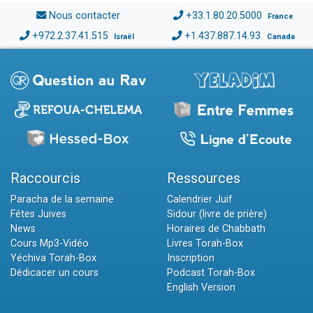
Nous contacter
+33.1.80.20.5000
France
+972.2.37.41.515
+1.437.887.14.93
Israël
Canada
Raccourcis
Ressources
Paracha de la semaine
Calendrier Juif
Fêtes Juives
Sidour (livre de prière)
News
Horaires de Chabbath
Cours Mp3-Vidéo
Livres Torah-Box
Yéchiva Torah-Box
Inscription
Dédicacer un cours
Podcast Torah-Box
English Version