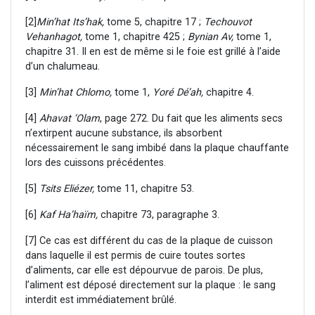
[2]
Min’hat Its’hak,
tome 5, chapitre 17 ;
Techouvot
Vehanhagot,
tome 1, chapitre 425 ;
Bynian Av,
tome 1,
chapitre 31. Il en est de même si le foie est grillé à l’aide
d’un chalumeau.
[3]
Min’hat Chlomo,
tome 1,
Yoré Dé’ah,
chapitre 4.
[4]
Ahavat ‘Olam
, page 272. Du fait que les aliments secs
n’extirpent aucune substance, ils absorbent
nécessairement le sang imbibé dans la plaque chauffante
lors des cuissons précédentes.
[5]
Tsits Eliézer,
tome 11, chapitre 53.
[6]
Kaf Ha’haïm,
chapitre 73, paragraphe 3.
[7] Ce cas est différent du cas de la plaque de cuisson
dans laquelle il est permis de cuire toutes sortes
d’aliments, car elle est dépourvue de parois. De plus,
l’aliment est déposé directement sur la plaque : le sang
interdit est immédiatement brûlé.