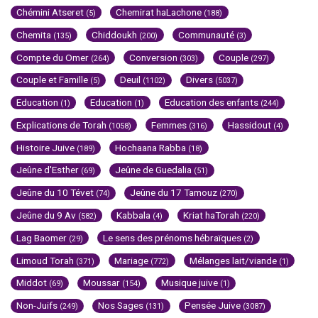
Chémini Atseret
Chemirat haLachone
(5)
(188)
Chemita
Chiddoukh
Communauté
(135)
(200)
(3)
Compte du Omer
Conversion
Couple
(264)
(303)
(297)
Couple et Famille
Deuil
Divers
(5)
(1102)
(5037)
Education
Education
Education des enfants
(1)
(1)
(244)
Explications de Torah
Femmes
Hassidout
(1058)
(316)
(4)
Histoire Juive
Hochaana Rabba
(189)
(18)
Jeûne d'Esther
Jeûne de Guedalia
(69)
(51)
Jeûne du 10 Tévet
Jeûne du 17 Tamouz
(74)
(270)
Jeûne du 9 Av
Kabbala
Kriat haTorah
(582)
(4)
(220)
Lag Baomer
Le sens des prénoms hébraïques
(29)
(2)
Limoud Torah
Mariage
Mélanges lait/viande
(371)
(772)
(1)
Middot
Moussar
Musique juive
(69)
(154)
(1)
Non-Juifs
Nos Sages
Pensée Juive
(249)
(131)
(3087)