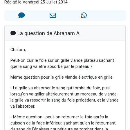
Rédigé le Vendredi 25 Juillet 2014
3 personnes viennent de nous rejoindre sur WhatsApp
2 nouvelles musiques dans Torah-Box Music
8 personnes viennent de faire un don pour Tsédaka : pauvres d'Israel
Nouvelle émission radio : Visions de grandeur n°104 : Le Chabbath et le Birkat Hamazone à travers le temps
La question de Abraham A.
4 personnes viennent de nous rejoindre sur WhatsApp
Chalom,
Peut-on cuir le foie sur un grille viande plateau sachant
que le sang va être absorbé par le plateau ?
Même question pour le grille viande électrique en grille.
- La grille va absorber le sang qui tombe du foie, puis
lorsqu'on va griller ultérieurement un morceau de viande,
la grille va ressortir le sang du foie précédent, et la viande
va l'absorber.
- Même question : peut-on retourner le foie après la
cuisson de la face inférieur, sachant qu'en le retournant,
du sang de l'épaisseur supérieure va tomber dans la