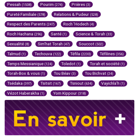
Pessah
Pourim
Prières
(1508)
(274)
(3)
Pureté Familiale
Relations & Pudeur
(578)
(528)
Respect des Parents
Roch 'Hodech
(247)
(4)
Roch Hachana
Santé
Science & Torah
(296)
(1)
(33)
Sexualité
Sim'hat Torah
Souccot
(8)
(47)
(502)
Talmud
Techouva
Téfila
Téfilines
(1)
(122)
(2230)
(356)
Temps Messianique
Toledot
Torah et société
(124)
(1)
(1)
Torah-Box & vous
Tou Béav
Tou Bichvat
(1)
(3)
(24)
Tsédaka
Tsitsit
Tsniout
Vayichla'h
(397)
(167)
(634)
(1)
Vézot Haberakha
Yom Kippour
(1)
(318)