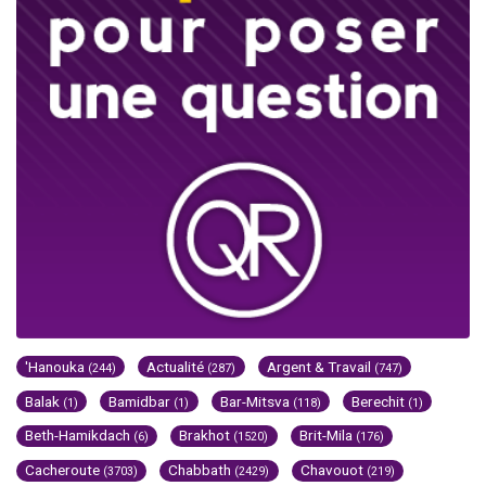
'Hanouka
Actualité
Argent & Travail
(244)
(287)
(747)
Balak
Bamidbar
Bar-Mitsva
Berechit
(1)
(1)
(118)
(1)
Beth-Hamikdach
Brakhot
Brit-Mila
(6)
(1520)
(176)
Cacheroute
Chabbath
Chavouot
(3703)
(2429)
(219)