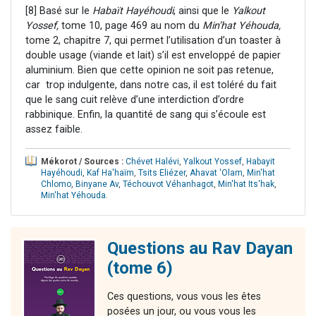
[8] Basé sur le
Habaït Hayéhoudi
, ainsi que le
Yalkout
Yossef,
tome 10, page 469 au nom du
Min’hat Yéhouda,
tome 2, chapitre 7, qui permet l’utilisation d’un toaster à
double usage (viande et lait) s’il est enveloppé de papier
aluminium. Bien que cette opinion ne soit pas retenue,
car trop indulgente, dans notre cas, il est toléré du fait
que le sang cuit relève d’une interdiction d’ordre
rabbinique. Enfin, la quantité de sang qui s’écoule est
assez faible.
Mékorot / Sources :
Chévet Halévi
,
Yalkout Yossef
,
Habayit
Hayéhoudi
,
Kaf Ha'haïm
,
Tsits Eliézer
,
Ahavat 'Olam
,
Min'hat
Chlomo
,
Binyane Av
,
Téchouvot Véhanhagot
,
Min'hat Its'hak
,
Min'hat Yéhouda
.
Questions au Rav Dayan
(tome 6)
Ces questions, vous vous les êtes
posées un jour, ou vous vous les