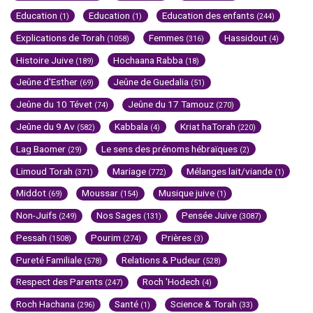
Education
Education
Education des enfants
(1)
(1)
(244)
Explications de Torah
Femmes
Hassidout
(1058)
(316)
(4)
Histoire Juive
Hochaana Rabba
(189)
(18)
Jeûne d'Esther
Jeûne de Guedalia
(69)
(51)
Jeûne du 10 Tévet
Jeûne du 17 Tamouz
(74)
(270)
Jeûne du 9 Av
Kabbala
Kriat haTorah
(582)
(4)
(220)
Lag Baomer
Le sens des prénoms hébraïques
(29)
(2)
Limoud Torah
Mariage
Mélanges lait/viande
(371)
(772)
(1)
Middot
Moussar
Musique juive
(69)
(154)
(1)
Non-Juifs
Nos Sages
Pensée Juive
(249)
(131)
(3087)
Pessah
Pourim
Prières
(1508)
(274)
(3)
Pureté Familiale
Relations & Pudeur
(578)
(528)
Respect des Parents
Roch 'Hodech
(247)
(4)
Roch Hachana
Santé
Science & Torah
(296)
(1)
(33)