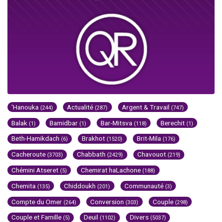
'Hanouka
Actualité
Argent & Travail
(244)
(287)
(747)
Balak
Bamidbar
Bar-Mitsva
Berechit
(1)
(1)
(118)
(1)
Beth-Hamikdach
Brakhot
Brit-Mila
(6)
(1520)
(176)
Cacheroute
Chabbath
Chavouot
(3703)
(2429)
(219)
Chémini Atseret
Chemirat haLachone
(5)
(188)
Chemita
Chiddoukh
Communauté
(135)
(201)
(3)
Compte du Omer
Conversion
Couple
(264)
(303)
(298)
Couple et Famille
Deuil
Divers
(5)
(1102)
(5037)