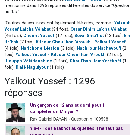
11 personnes viennent de demander une bénédiction
mentionné dans 1296 réponses différentes du service "Question
au Rav".
Il reste 49 places pour étudier en groupe sur Zoom
D'autres de ses livres ont également été cités, comme :
Yalkout
3 personnes viennent de faire un don pour Diane, 80 ans, dans un appartement insalubre
Yossef Laicha Vélabat
(84 fois),
Otsar Dinim Laïcha Vélabat
2 personnes viennent de nous rejoindre sur WhatsApp
(46 fois),
Chéérit Yossef
(17 fois),
Sova' Sma'hot
(13 fois),
Eïn
2 personnes viennent de faire un don pour Tsédaka : pauvres d'Israel
Its’hak
(7 fois),
Kitsour Choul’han ‘Aroukh - Yalkout Yossef
(4 fois),
Harichone Létsion
(3 fois),
Hachi'our Hachevou'i
(2
fois),
Yalkout Yossef - Kitsour Choul'han 'Aroukh
(2 fois),
'Houppa Vékidouchine
(1 fois),
Choul'han Hama'arékhèt
(1
fois),
Klalé Haguiyour
(1 fois).
Yalkout Yossef : 1296
réponses
Un garçon de 12 ans et demi peut-il
compléter un Minyan ?
Rav Gabriel DAYAN - Question n°109598
Y a-t-il des Brakhot auxquelles il ne faut pas
répondre ?