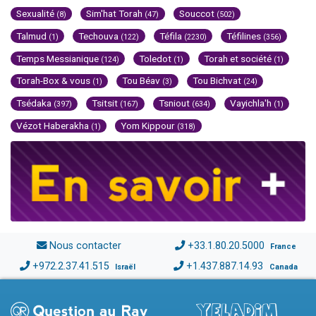
Sexualité
Sim'hat Torah
Souccot
(8)
(47)
(502)
Talmud
Techouva
Téfila
Téfilines
(1)
(122)
(2230)
(356)
Temps Messianique
Toledot
Torah et société
(124)
(1)
(1)
Torah-Box & vous
Tou Béav
Tou Bichvat
(1)
(3)
(24)
Tsédaka
Tsitsit
Tsniout
Vayichla'h
(397)
(167)
(634)
(1)
Vézot Haberakha
Yom Kippour
(1)
(318)
Nous contacter
+33.1.80.20.5000
France
+972.2.37.41.515
+1.437.887.14.93
Israël
Canada