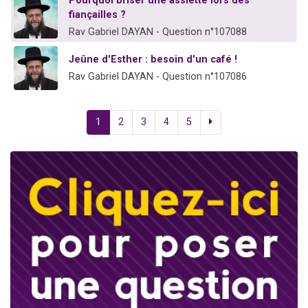
Pourquoi briser une assiette lors des
fiançailles ?
Rav Gabriel DAYAN - Question n°107088
Jeûne d'Esther : besoin d'un café !
Rav Gabriel DAYAN - Question n°107086
1
2
3
4
5