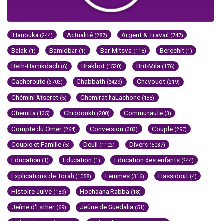
'Hanouka
Actualité
Argent & Travail
(244)
(287)
(747)
Balak
Bamidbar
Bar-Mitsva
Berechit
(1)
(1)
(118)
(1)
Beth-Hamikdach
Brakhot
Brit-Mila
(6)
(1520)
(176)
Cacheroute
Chabbath
Chavouot
(3703)
(2429)
(219)
Chémini Atseret
Chemirat haLachone
(5)
(188)
Chemita
Chiddoukh
Communauté
(135)
(200)
(3)
Compte du Omer
Conversion
Couple
(264)
(303)
(297)
Couple et Famille
Deuil
Divers
(5)
(1102)
(5037)
Education
Education
Education des enfants
(1)
(1)
(244)
Explications de Torah
Femmes
Hassidout
(1058)
(316)
(4)
Histoire Juive
Hochaana Rabba
(189)
(18)
Jeûne d'Esther
Jeûne de Guedalia
(69)
(51)