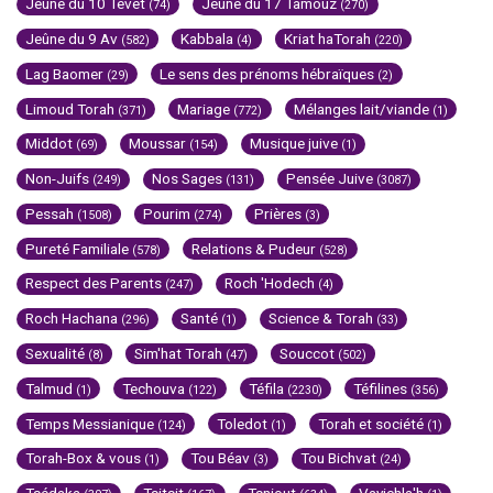
Jeûne du 10 Tévet
Jeûne du 17 Tamouz
(74)
(270)
Jeûne du 9 Av
Kabbala
Kriat haTorah
(582)
(4)
(220)
Lag Baomer
Le sens des prénoms hébraïques
(29)
(2)
Limoud Torah
Mariage
Mélanges lait/viande
(371)
(772)
(1)
Middot
Moussar
Musique juive
(69)
(154)
(1)
Non-Juifs
Nos Sages
Pensée Juive
(249)
(131)
(3087)
Pessah
Pourim
Prières
(1508)
(274)
(3)
Pureté Familiale
Relations & Pudeur
(578)
(528)
Respect des Parents
Roch 'Hodech
(247)
(4)
Roch Hachana
Santé
Science & Torah
(296)
(1)
(33)
Sexualité
Sim'hat Torah
Souccot
(8)
(47)
(502)
Talmud
Techouva
Téfila
Téfilines
(1)
(122)
(2230)
(356)
Temps Messianique
Toledot
Torah et société
(124)
(1)
(1)
Torah-Box & vous
Tou Béav
Tou Bichvat
(1)
(3)
(24)