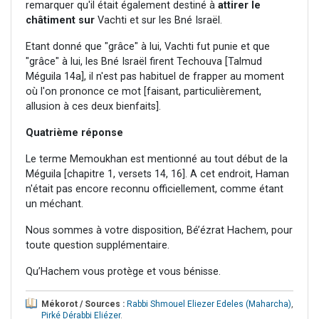
remarquer qu'il était également destiné à
attirer le
châtiment sur
Vachti et sur les Bné Israël.
Etant donné que "grâce" à lui, Vachti fut punie et que
"grâce" à lui, les Bné Israël firent Techouva [Talmud
Méguila 14a], il n'est pas habituel de frapper au moment
où l'on prononce ce mot [faisant, particulièrement,
allusion à ces deux bienfaits].
Quatrième réponse
Le terme Memoukhan est mentionné au tout début de la
Méguila [chapitre 1, versets 14, 16]. A cet endroit, Haman
n'était pas encore reconnu officiellement, comme étant
un méchant.
Nous sommes à votre disposition, Bé’ézrat Hachem, pour
toute question supplémentaire.
Qu’Hachem vous protège et vous bénisse.
Mékorot / Sources :
Rabbi Shmouel Eliezer Edeles (Maharcha)
,
Pirké Dérabbi Eliézer
.