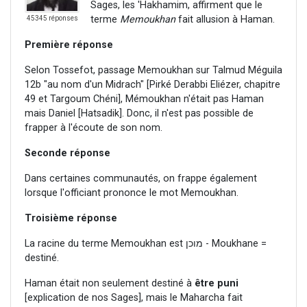
Sages, les 'Hakhamim, affirment que le
terme
Memoukhan
fait allusion à Haman.
45345 réponses
Première réponse
Selon Tossefot, passage Memoukhan sur Talmud Méguila
12b "au nom d'un Midrach" [Pirké Derabbi Eliézer, chapitre
49 et Targoum Chéni], Mémoukhan n'était pas Haman
mais Daniel [Hatsadik]. Donc, il n'est pas possible de
frapper à l'écoute de son nom.
Seconde réponse
Dans certaines communautés, on frappe également
lorsque l'officiant prononce le mot Memoukhan.
Troisième réponse
La racine du terme Memoukhan est מוכן - Moukhane =
destiné.
Haman était non seulement destiné à
être puni
[explication de nos Sages], mais le Maharcha fait