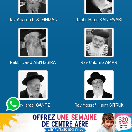
Rav Aharon L. STEINMAN
Rabbi 'Haïm KANIEWSKI
Rabbi David ABI'HSSIRA
Rav Chlomo AMAR
Rav Israël GANTZ
Rav Yossef-Haïm SITRUK