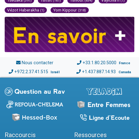
Tsédaka
Tsitsit
Tsniout
Vayichla'h
(397)
(167)
(634)
(1)
Vézot Haberakha
Yom Kippour
(1)
(318)
Nous contacter
+33.1.80.20.5000
France
+972.2.37.41.515
+1.437.887.14.93
Israël
Canada
Raccourcis
Ressources