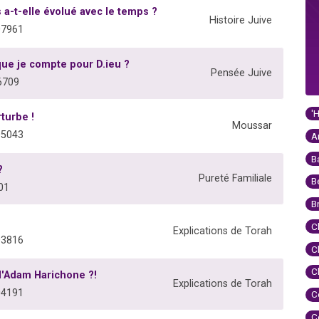
 a-t-elle évolué avec le temps ?
Histoire Juive
07961
que je compte pour D.ieu ?
Pensée Juive
6709
'
turbe !
Moussar
05043
A
B
?
Pureté Familiale
B
01
B
C
Explications de Torah
03816
C
C
 d'Adam Harichone ?!
Explications de Torah
04191
C
C