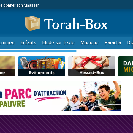
de donner son Maasser
es viennent de faire un don pour 5 jours de vacances aux Orphelins
es viennent de faire un don pour Diane, 80 ans, dans un appartement insalub
viennent de nous rejoindre sur WhatsApp
 viennent de demander une bénédiction
emmes
Enfants
Etude sur Texte
Musique
Paracha
Di
lles musiques dans Torah-Box Music
nnes viennent de faire un don pour Sauvez la jambe de Yohan
49 places pour étudier en groupe sur Zoom
viennent de nous rejoindre sur WhatsApp
viennent de nous rejoindre sur WhatsApp
viennent de nous rejoindre sur WhatsApp
les musiques dans Torah-Box Music
es viennent de faire un don pour Tsédaka : pauvres d'Israel
sion radio : Visions de grandeur n°104 : Le Chabbath et le Birkat Hamazone à 
 viennent de demander une bénédiction