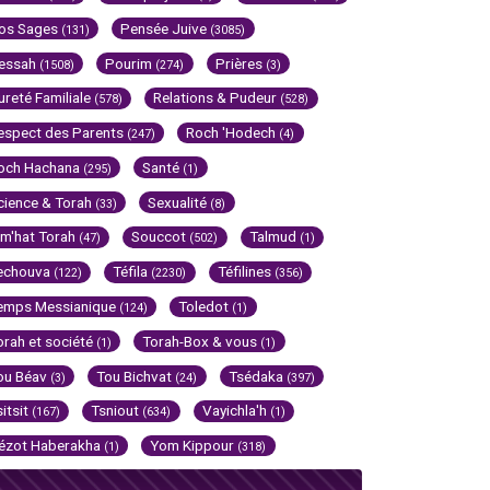
os Sages
Pensée Juive
(131)
(3085)
essah
Pourim
Prières
(1508)
(274)
(3)
ureté Familiale
Relations & Pudeur
(578)
(528)
espect des Parents
Roch 'Hodech
(247)
(4)
och Hachana
Santé
(295)
(1)
cience & Torah
Sexualité
(33)
(8)
im'hat Torah
Souccot
Talmud
(47)
(502)
(1)
echouva
Téfila
Téfilines
(122)
(2230)
(356)
emps Messianique
Toledot
(124)
(1)
orah et société
Torah-Box & vous
(1)
(1)
ou Béav
Tou Bichvat
Tsédaka
(3)
(24)
(397)
sitsit
Tsniout
Vayichla'h
(167)
(634)
(1)
ézot Haberakha
Yom Kippour
(1)
(318)