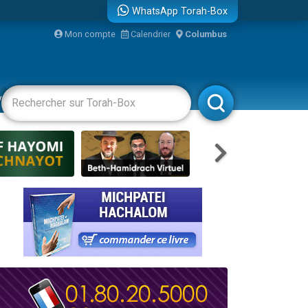
WhatsApp Torah-Box
Mon compte
Calendrier
Columbus
re
vertissements
Livres
Rabbanim
travers le temps