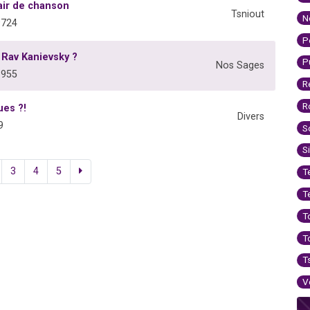
air de chanson
Tsniout
N
9724
P
 Rav Kanievsky ?
P
Nos Sages
3955
R
R
ues ?!
Divers
9
S
S
3
4
5
T
T
T
T
T
V