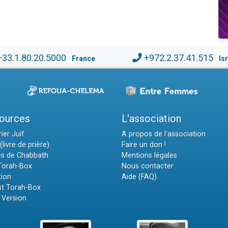
+33.1.80.20.5000
+972.2.37.41.515
France
Is
ources
L'association
ier Juif
A propos de l'association
(livre de prière)
Faire un don !
es de Chabbath
Mentions légales
 Torah-Box
Nous contacter
tion
Aide (FAQ)
t Torah-Box
 Version