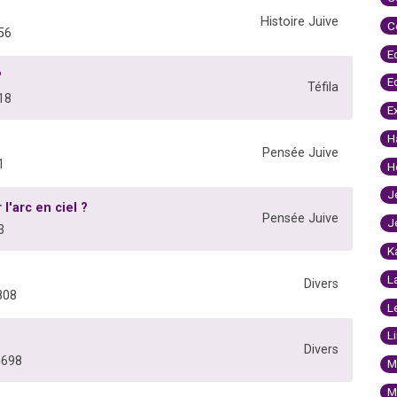
Histoire Juive
C
56
E
?
E
Téfila
18
E
H
Pensée Juive
1
H
J
l'arc en ciel ?
Pensée Juive
J
3
K
L
Divers
808
L
L
Divers
5698
M
M