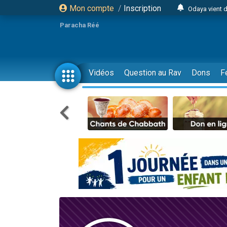
Mon compte
/
Inscription
Odaya vient 
3 personn
Paracha Réé
3 personn
2 personnes 
13 personnes
Vidéos
Question au Rav
Dons
F
12 nouve
30 perso
Il reste 
3 personnes 
2 personnes 
3 personnes 
2 nouvel
8 personn
Nouvelle émis
61 personnes