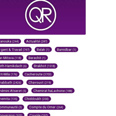
Hanouka
Actualité
(244)
(287)
rgent & Travail
Balak
Bamidbar
(747)
(1)
(1)
ar-Mitsva
Berechit
(118)
(1)
eth-Hamikdach
Brakhot
(6)
(1518)
rit-Mila
Cacheroute
(176)
(3703)
habbath
Chavouot
(2426)
(219)
hémini Atseret
Chemirat haLachone
(5)
(188)
hemita
Chiddoukh
(135)
(200)
ommunauté
Compte du Omer
(3)
(264)
onversion
Couple
(303)
(297)