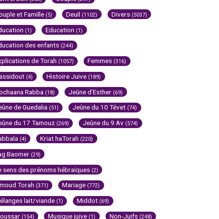
ouple et Famille
Deuil
Divers
(5)
(1102)
(5037)
ducation
Education
(1)
(1)
ducation des enfants
(244)
xplications de Torah
Femmes
(1057)
(316)
assidout
Histoire Juive
(4)
(189)
ochaana Rabba
Jeûne d'Esther
(18)
(69)
eûne de Guedalia
Jeûne du 10 Tévet
(51)
(74)
eûne du 17 Tamouz
Jeûne du 9 Av
(269)
(574)
abbala
Kriat haTorah
(4)
(220)
ag Baomer
(29)
e sens des prénoms hébraïques
(2)
imoud Torah
Mariage
(371)
(772)
élanges lait/viande
Middot
(1)
(69)
oussar
Musique juive
Non-Juifs
(154)
(1)
(248)