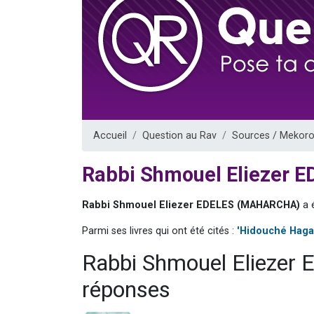
Ariel vient 
Il reste 
Nathaniel vi
6 personn
3 personnes 
Accueil
Question au Rav
Sources / Mekoro
Rabbi Shmouel Eliezer
Rabbi Shmouel Eliezer EDELES (MAHARCHA)
a é
Parmi ses livres qui ont été cités :
'Hidouché Haga
Rabbi Shmouel Elieze
réponses