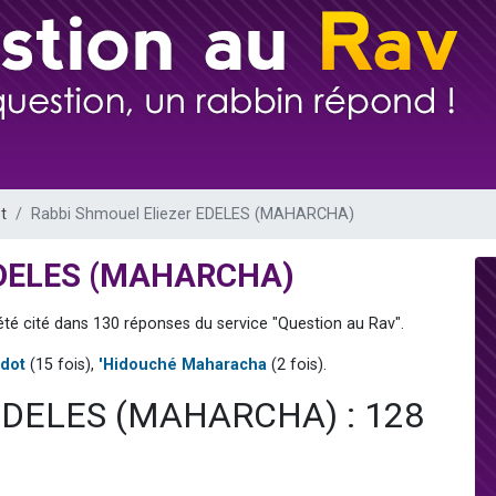
de donner son Maasser
49 places pour étudier en groupe sur Zoom
ent de donner son Maasser
es viennent de faire un don pour 5 enfants déjà orphelins risquent de perdre
viennent de nous rejoindre sur WhatsApp
t
Rabbi Shmouel Eliezer EDELES (MAHARCHA)
 EDELES (MAHARCHA)
té cité dans 130 réponses du service "Question au Rav".
dot
(15 fois),
'Hidouché Maharacha
(2 fois).
r EDELES (MAHARCHA) : 128