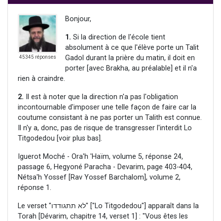
Bonjour,
1.
Si la direction de l'école tient
absolument à ce que l'élève porte un Talit
Gadol durant la prière du matin, il doit en
45345 réponses
porter [avec Brakha, au préalable] et il n'a
rien à craindre.
2.
Il est à noter que la direction n'a pas l'obligation
incontournable d'imposer une telle façon de faire car la
coutume consistant à ne pas porter un Talith est connue.
Il n'y a, donc, pas de risque de transgresser l'interdit Lo
Titgodedou [voir plus bas].
Iguerot Moché - Ora'h 'Haïm, volume 5, réponse 24,
passage 6, Hegyoné Paracha - Devarim, page 403-404,
Nétsa'h Yossef [Rav Yossef Barchalom], volume 2,
réponse 1.
Le verset "לא תתגודדו" ["Lo Titgodedou"] apparaît dans la
Torah [Dévarim, chapitre 14, verset 1] : "Vous êtes les