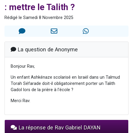
: mettre le Talith ?
2 personnes viennent de nous rejoindre sur WhatsApp
13 personnes viennent de demander une bénédiction
Rédigé le Samedi 8 Novembre 2025
Il reste 49 places pour étudier en groupe sur Zoom
12 nouvelles musiques dans Torah-Box Music
2 personnes viennent de nous rejoindre sur WhatsApp
La question de Anonyme
Bonjour Rav,
Un enfant Ashkénaze scolarisé en Israël dans un Talmud
Torah Séfarade doit-il obligatoirement porter un Talith
Gadol lors de la prière à l'école ?
Merci Rav.
La réponse de Rav Gabriel DAYAN