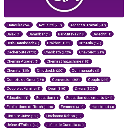
'Hanouka
Actualité
Argent & Travail
(244)
(287)
(747)
Balak
Bamidbar
Bar-Mitsva
Berechit
(1)
(1)
(118)
(1)
Beth-Hamikdach
Brakhot
Brit-Mila
(6)
(1520)
(176)
Cacheroute
Chabbath
Chavouot
(3703)
(2429)
(219)
Chémini Atseret
Chemirat haLachone
(5)
(188)
Chemita
Chiddoukh
Communauté
(135)
(200)
(3)
Compte du Omer
Conversion
Couple
(264)
(303)
(297)
Couple et Famille
Deuil
Divers
(5)
(1102)
(5037)
Education
Education
Education des enfants
(1)
(1)
(244)
Explications de Torah
Femmes
Hassidout
(1058)
(316)
(4)
Histoire Juive
Hochaana Rabba
(189)
(18)
Jeûne d'Esther
Jeûne de Guedalia
(69)
(51)