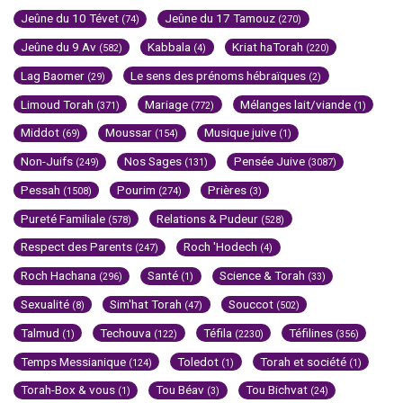
Jeûne du 10 Tévet
Jeûne du 17 Tamouz
(74)
(270)
Jeûne du 9 Av
Kabbala
Kriat haTorah
(582)
(4)
(220)
Lag Baomer
Le sens des prénoms hébraïques
(29)
(2)
Limoud Torah
Mariage
Mélanges lait/viande
(371)
(772)
(1)
Middot
Moussar
Musique juive
(69)
(154)
(1)
Non-Juifs
Nos Sages
Pensée Juive
(249)
(131)
(3087)
Pessah
Pourim
Prières
(1508)
(274)
(3)
Pureté Familiale
Relations & Pudeur
(578)
(528)
Respect des Parents
Roch 'Hodech
(247)
(4)
Roch Hachana
Santé
Science & Torah
(296)
(1)
(33)
Sexualité
Sim'hat Torah
Souccot
(8)
(47)
(502)
Talmud
Techouva
Téfila
Téfilines
(1)
(122)
(2230)
(356)
Temps Messianique
Toledot
Torah et société
(124)
(1)
(1)
Torah-Box & vous
Tou Béav
Tou Bichvat
(1)
(3)
(24)