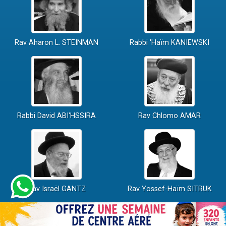
Rav Aharon L. STEINMAN
Rabbi 'Haïm KANIEWSKI
Rabbi David ABI'HSSIRA
Rav Chlomo AMAR
Rav Israël GANTZ
Rav Yossef-Haïm SITRUK