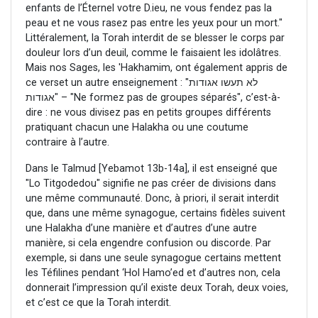
enfants de l’Éternel votre D.ieu, ne vous fendez pas la
peau et ne vous rasez pas entre les yeux pour un mort."
Littéralement, la Torah interdit de se blesser le corps par
douleur lors d’un deuil, comme le faisaient les idolâtres.
Mais nos Sages, les 'Hakhamim, ont également appris de
ce verset un autre enseignement : "לא תעשו אגודות
אגודות" – "Ne formez pas de groupes séparés", c’est-à-
dire : ne vous divisez pas en petits groupes différents
pratiquant chacun une Halakha ou une coutume
contraire à l’autre.
Dans le Talmud [Yebamot 13b-14a], il est enseigné que
"Lo Titgodedou" signifie ne pas créer de divisions dans
une même communauté. Donc, à priori, il serait interdit
que, dans une même synagogue, certains fidèles suivent
une Halakha d’une manière et d’autres d’une autre
manière, si cela engendre confusion ou discorde. Par
exemple, si dans une seule synagogue certains mettent
les Téfilines pendant ‘Hol Hamo’ed et d’autres non, cela
donnerait l’impression qu’il existe deux Torah, deux voies,
et c’est ce que la Torah interdit.