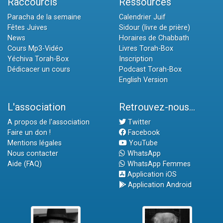
Raccourcis
Ressources
Paracha de la semaine
Calendrier Juif
Fêtes Juives
Sidour (livre de prière)
News
Horaires de Chabbath
Cours Mp3-Vidéo
Livres Torah-Box
Yéchiva Torah-Box
Inscription
Dédicacer un cours
Podcast Torah-Box
English Version
L'association
Retrouvez-nous...
A propos de l'association
Twitter
Faire un don !
Facebook
Mentions légales
YouTube
Nous contacter
WhatsApp
Aide (FAQ)
WhatsApp Femmes
Application iOS
Application Android