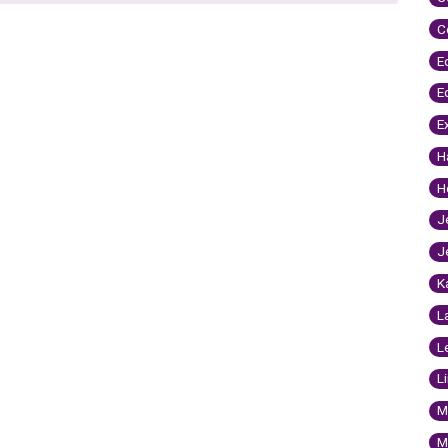
C
E
E
E
H
H
J
J
K
L
L
L
M
M