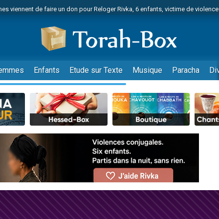
es viennent de faire un don pour Reloger Rivka, 6 enfants, victime de violences
es viennent de faire un don pour 1 Journée de Vacances Pour les Enfants
 viennent de demander une bénédiction
viennent de nous rejoindre sur WhatsApp
49 places pour étudier en groupe sur Zoom
emmes
Enfants
Etude sur Texte
Musique
Paracha
Di
nes viennent de faire un don pour Diane, 80 ans, dans un appartement insalu
 donner son Maasser
viennent de nous rejoindre sur WhatsApp
viennent de nous rejoindre sur WhatsApp
es viennent de faire un don pour 5 jours de vacances aux Orphelins
de donner son Maasser
viennent de nous rejoindre sur WhatsApp
 viennent de demander une bénédiction
lles musiques dans Torah-Box Music
nnes viennent de faire un don pour Sauvez la jambe de Yohan