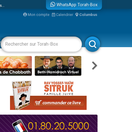
...
WhatsApp Torah-Box
Mon compte
Calendrier
Columbus
vertissements
Livres
Rabbanim
bre