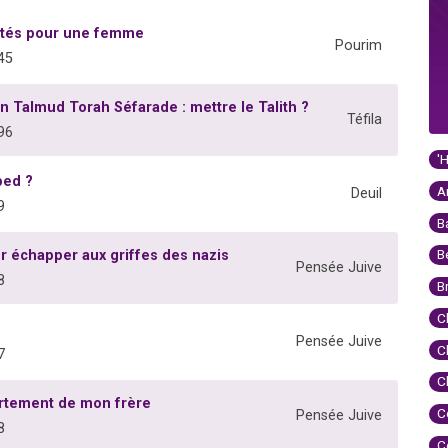
vités pour une femme
Pourim
45
 Talmud Torah Séfarade : mettre le Talith ?
Téfila
96
'
ped ?
A
Deuil
9
B
B
r échapper aux griffes des nazis
Pensée Juive
8
B
C
Pensée Juive
C
7
C
artement de mon frère
C
Pensée Juive
8
C