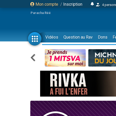
Mon compte
/
Inscription
4 personn
2 personn
Paracha Réé
17 personnes
4 personnes 
Il reste 
Vidéos
Question au Rav
Dons
F
23 person
Eva vient de
4 personnes 
3 personnes 
3 personn
Odaya vient 
2 personnes 
13 personnes
12 nouve
30 perso