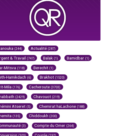
Hanouka
Actualité
(244)
(287)
rgent & Travail
Balak
Bamidbar
(747)
(1)
(1)
ar-Mitsva
Berechit
(118)
(1)
eth-Hamikdach
Brakhot
(6)
(1520)
rit-Mila
Cacheroute
(176)
(3703)
habbath
Chavouot
(2429)
(219)
hémini Atseret
Chemirat haLachone
(5)
(188)
hemita
Chiddoukh
(135)
(200)
ommunauté
Compte du Omer
(3)
(264)
onversion
Couple
(303)
(297)