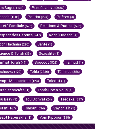
os Sages
Pensée Juive
(131)
(3087)
essah
Pourim
Prières
(1508)
(274)
(3)
ureté Familiale
Relations & Pudeur
(578)
(528)
espect des Parents
Roch 'Hodech
(247)
(4)
och Hachana
Santé
(296)
(1)
cience & Torah
Sexualité
(33)
(8)
im'hat Torah
Souccot
Talmud
(47)
(502)
(1)
echouva
Téfila
Téfilines
(122)
(2230)
(356)
emps Messianique
Toledot
(124)
(1)
orah et société
Torah-Box & vous
(1)
(1)
ou Béav
Tou Bichvat
Tsédaka
(3)
(24)
(397)
sitsit
Tsniout
Vayichla'h
(167)
(634)
(1)
ézot Haberakha
Yom Kippour
(1)
(318)