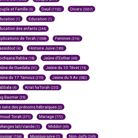
ouple et Famille
Deuil
Divers
(5)
(1102)
(5037)
ducation
Education
(1)
(1)
ducation des enfants
(244)
xplications de Torah
Femmes
(1058)
(316)
assidout
Histoire Juive
(4)
(189)
ochaana Rabba
Jeûne d'Esther
(18)
(69)
eûne de Guedalia
Jeûne du 10 Tévet
(51)
(74)
eûne du 17 Tamouz
Jeûne du 9 Av
(270)
(582)
abbala
Kriat haTorah
(4)
(220)
ag Baomer
(29)
e sens des prénoms hébraïques
(2)
imoud Torah
Mariage
(371)
(772)
élanges lait/viande
Middot
(1)
(69)
oussar
Musique juive
Non-Juifs
(154)
(1)
(249)