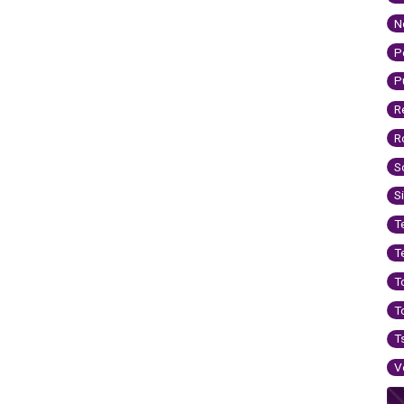
N
P
P
R
R
S
S
T
T
T
T
T
V