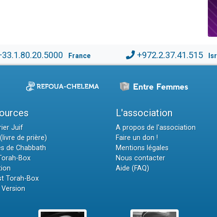
+33.1.80.20.5000
+972.2.37.41.515
France
Is
ources
L'association
ier Juif
A propos de l'association
(livre de prière)
Faire un don !
es de Chabbath
Mentions légales
 Torah-Box
Nous contacter
tion
Aide (FAQ)
t Torah-Box
 Version