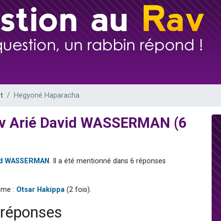
49 places pour étudier en groupe sur Zoom
viennent de nous rejoindre sur WhatsApp
viennent de nous rejoindre sur WhatsApp
les musiques dans Torah-Box Music
viennent de nous rejoindre sur WhatsApp
t
Hegyoné Haparacha
av Arié David WASSERMAN (6
vid WASSERMAN
. Il a été mentionné dans 6 réponses
mme :
Otsar Hakippa
(2 fois).
 réponses