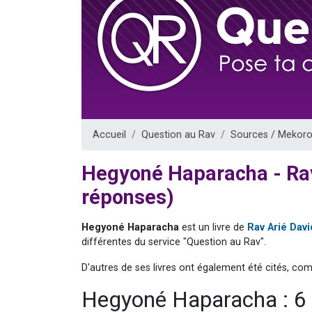
Il reste 
3 personnes 
2 personnes 
2 nouvel
6 personnes 
Accueil
Question au Rav
Sources / Mekoro
Hegyoné Haparacha - R
réponses)
Hegyoné Haparacha
est un livre de
Rav Arié Da
différentes du service "Question au Rav".
D'autres de ses livres ont également été cités, co
Hegyoné Haparacha : 6