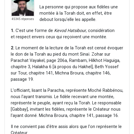
La personne qui propose aux fidèles une
montée à la Torah doit, en effet, être
debout lorsqu'elle les appelle.
45345 réponses
1.
C'est une forme de
Kevod Hatsibour
, considération
et respect envers ceux qui reçoivent une montée.
2.
Le moment de la lecture de la Torah est censé évoquer
le don de la Torah au pied du mont Sinaï. Zohar sur
Parachat Vayakel, page 206a, Rambam, Hilkhot Haguiga,
chapitre 3, Halakha 6 [à propos du Hakhel], Beth Yossef
sur Tour, chapitre 141, Michna Broura, chapitre 146,
passage 19.
L'officiant, lisant la Paracha, représente Moché Rabbénou,
nous l'ayant transmis. Le fidèle recevant une montée,
représente le peuple, ayant reçu la Torah. Le responsable
[Gabbay], invitant les fidèles, représente le Créateur nous
l'ayant donné. Michna Broura, chapitre 141, passage 16.
Il ne convient pas d'être assis alors que l'on représente le
Créateur.