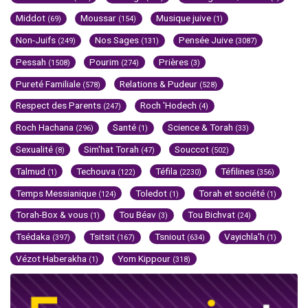
Middot
Moussar
Musique juive
(69)
(154)
(1)
Non-Juifs
Nos Sages
Pensée Juive
(249)
(131)
(3087)
Pessah
Pourim
Prières
(1508)
(274)
(3)
Pureté Familiale
Relations & Pudeur
(578)
(528)
Respect des Parents
Roch 'Hodech
(247)
(4)
Roch Hachana
Santé
Science & Torah
(296)
(1)
(33)
Sexualité
Sim'hat Torah
Souccot
(8)
(47)
(502)
Talmud
Techouva
Téfila
Téfilines
(1)
(122)
(2230)
(356)
Temps Messianique
Toledot
Torah et société
(124)
(1)
(1)
Torah-Box & vous
Tou Béav
Tou Bichvat
(1)
(3)
(24)
Tsédaka
Tsitsit
Tsniout
Vayichla'h
(397)
(167)
(634)
(1)
Vézot Haberakha
Yom Kippour
(1)
(318)