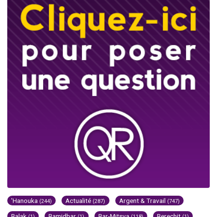
'Hanouka
Actualité
Argent & Travail
(244)
(287)
(747)
Balak
Bamidbar
Bar-Mitsva
Berechit
(1)
(1)
(118)
(1)