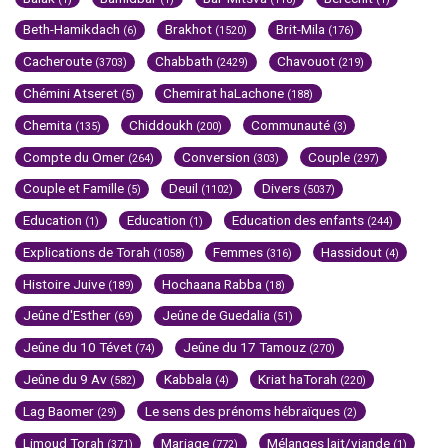
Beth-Hamikdach
Brakhot
Brit-Mila
(6)
(1520)
(176)
Cacheroute
Chabbath
Chavouot
(3703)
(2429)
(219)
Chémini Atseret
Chemirat haLachone
(5)
(188)
Chemita
Chiddoukh
Communauté
(135)
(200)
(3)
Compte du Omer
Conversion
Couple
(264)
(303)
(297)
Couple et Famille
Deuil
Divers
(5)
(1102)
(5037)
Education
Education
Education des enfants
(1)
(1)
(244)
Explications de Torah
Femmes
Hassidout
(1058)
(316)
(4)
Histoire Juive
Hochaana Rabba
(189)
(18)
Jeûne d'Esther
Jeûne de Guedalia
(69)
(51)
Jeûne du 10 Tévet
Jeûne du 17 Tamouz
(74)
(270)
Jeûne du 9 Av
Kabbala
Kriat haTorah
(582)
(4)
(220)
Lag Baomer
Le sens des prénoms hébraïques
(29)
(2)
Limoud Torah
Mariage
Mélanges lait/viande
(371)
(772)
(1)