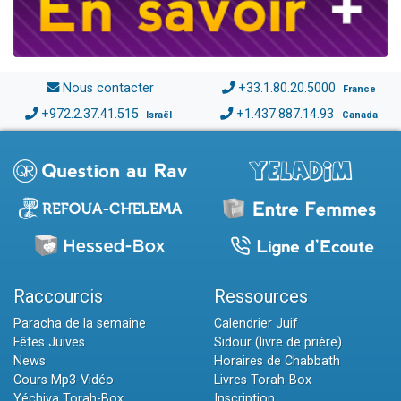
Nous contacter
+33.1.80.20.5000
France
+972.2.37.41.515
+1.437.887.14.93
Israël
Canada
Raccourcis
Ressources
Paracha de la semaine
Calendrier Juif
Fêtes Juives
Sidour (livre de prière)
News
Horaires de Chabbath
Cours Mp3-Vidéo
Livres Torah-Box
Yéchiva Torah-Box
Inscription