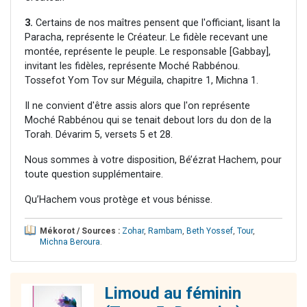
3.
Certains de nos maîtres pensent que l'officiant, lisant la
Paracha, représente le Créateur. Le fidèle recevant une
montée, représente le peuple. Le responsable [Gabbay],
invitant les fidèles, représente Moché Rabbénou.
Tossefot Yom Tov sur Méguila, chapitre 1, Michna 1.
Il ne convient d'être assis alors que l'on représente
Moché Rabbénou qui se tenait debout lors du don de la
Torah. Dévarim 5, versets 5 et 28.
Nous sommes à votre disposition, Bé’ézrat Hachem, pour
toute question supplémentaire.
Qu’Hachem vous protège et vous bénisse.
Mékorot / Sources :
Zohar
,
Rambam
,
Beth Yossef
,
Tour
,
Michna Beroura
.
Limoud au féminin