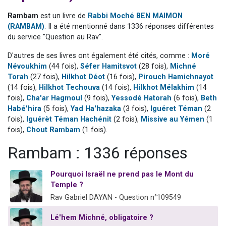
Il reste 49 places pour étudier en groupe sur Zoom
Rambam
est un livre de
Rabbi Moché BEN MAIMON
12 nouvelles musiques dans Torah-Box Music
(RAMBAM)
. Il a été mentionné dans 1336 réponses différentes
du service "Question au Rav".
3 personnes viennent de nous rejoindre sur WhatsApp
2 personnes viennent de nous rejoindre sur WhatsApp
D'autres de ses livres ont également été cités, comme :
Moré
Névoukhim
(44 fois),
Séfer Hamitsvot
(28 fois),
Michné
2 personnes viennent de nous rejoindre sur WhatsApp
Torah
(27 fois),
Hilkhot Déot
(16 fois),
Pirouch Hamichnayot
(14 fois),
Hilkhot Techouva
(14 fois),
Hilkhot Mélakhim
(14
fois),
Cha'ar Hagmoul
(9 fois),
Yessodé Hatorah
(6 fois),
Beth
Habé'hira
(5 fois),
Yad Ha'hazaka
(3 fois),
Iguéret Téman
(2
fois),
Iguérèt Téman Hachénit
(2 fois),
Missive au Yémen
(1
fois),
Chout Rambam
(1 fois).
Rambam : 1336 réponses
Pourquoi Israël ne prend pas le Mont du
Temple ?
Rav Gabriel DAYAN - Question n°109549
Lé'hem Michné, obligatoire ?