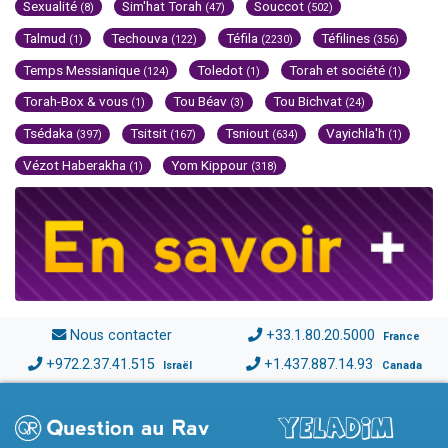
Sexualité
Sim'hat Torah
Souccot
(8)
(47)
(502)
Talmud
Techouva
Téfila
Téfilines
(1)
(122)
(2230)
(356)
Temps Messianique
Toledot
Torah et société
(124)
(1)
(1)
Torah-Box & vous
Tou Béav
Tou Bichvat
(1)
(3)
(24)
Tsédaka
Tsitsit
Tsniout
Vayichla'h
(397)
(167)
(634)
(1)
Vézot Haberakha
Yom Kippour
(1)
(318)
Nous contacter
+33.1.80.20.5000
France
+972.2.37.41.515
+1.437.887.14.93
Israël
Canada