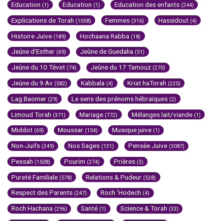
Education
Education
Education des enfants
(1)
(1)
(244)
Explications de Torah
Femmes
Hassidout
(1058)
(316)
(4)
Histoire Juive
Hochaana Rabba
(189)
(18)
Jeûne d'Esther
Jeûne de Guedalia
(69)
(51)
Jeûne du 10 Tévet
Jeûne du 17 Tamouz
(74)
(270)
Jeûne du 9 Av
Kabbala
Kriat haTorah
(582)
(4)
(220)
Lag Baomer
Le sens des prénoms hébraïques
(29)
(2)
Limoud Torah
Mariage
Mélanges lait/viande
(371)
(772)
(1)
Middot
Moussar
Musique juive
(69)
(154)
(1)
Non-Juifs
Nos Sages
Pensée Juive
(249)
(131)
(3087)
Pessah
Pourim
Prières
(1508)
(274)
(3)
Pureté Familiale
Relations & Pudeur
(578)
(528)
Respect des Parents
Roch 'Hodech
(247)
(4)
Roch Hachana
Santé
Science & Torah
(296)
(1)
(33)