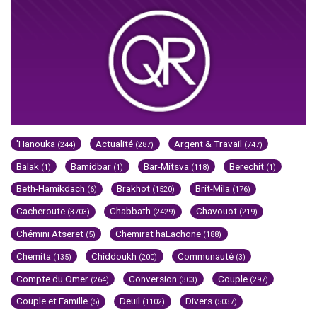
'Hanouka
Actualité
Argent & Travail
(244)
(287)
(747)
Balak
Bamidbar
Bar-Mitsva
Berechit
(1)
(1)
(118)
(1)
Beth-Hamikdach
Brakhot
Brit-Mila
(6)
(1520)
(176)
Cacheroute
Chabbath
Chavouot
(3703)
(2429)
(219)
Chémini Atseret
Chemirat haLachone
(5)
(188)
Chemita
Chiddoukh
Communauté
(135)
(200)
(3)
Compte du Omer
Conversion
Couple
(264)
(303)
(297)
Couple et Famille
Deuil
Divers
(5)
(1102)
(5037)