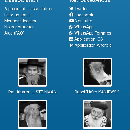
L'association
Retrouvez-nous...
A propos de l'association
Twitter
Faire un don !
Facebook
Mentions légales
YouTube
Nous contacter
WhatsApp
Aide (FAQ)
WhatsApp Femmes
Application iOS
Application Android
Rav Aharon L. STEINMAN
Rabbi 'Haïm KANIEWSKI