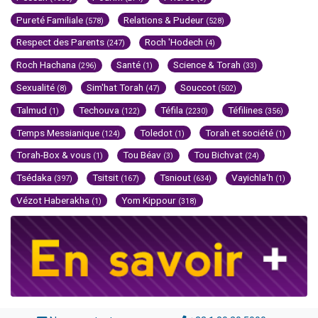
Pureté Familiale
Relations & Pudeur
(578)
(528)
Respect des Parents
Roch 'Hodech
(247)
(4)
Roch Hachana
Santé
Science & Torah
(296)
(1)
(33)
Sexualité
Sim'hat Torah
Souccot
(8)
(47)
(502)
Talmud
Techouva
Téfila
Téfilines
(1)
(122)
(2230)
(356)
Temps Messianique
Toledot
Torah et société
(124)
(1)
(1)
Torah-Box & vous
Tou Béav
Tou Bichvat
(1)
(3)
(24)
Tsédaka
Tsitsit
Tsniout
Vayichla'h
(397)
(167)
(634)
(1)
Vézot Haberakha
Yom Kippour
(1)
(318)