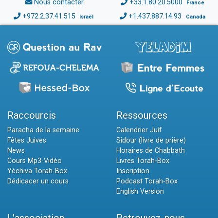
Nous contacter
+33.1.80.20.5000
France
+972.2.37.41.515
+1.437.887.14.93
Israël
Canada
Raccourcis
Ressources
Paracha de la semaine
Calendrier Juif
Fêtes Juives
Sidour (livre de prière)
News
Horaires de Chabbath
Cours Mp3-Vidéo
Livres Torah-Box
Yéchiva Torah-Box
Inscription
Dédicacer un cours
Podcast Torah-Box
English Version