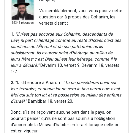
Vraisemblablement, vous vous posez cette
question car à propos des Cohanim, les
versets disent :
45345 réponses
1.
"Il n'est pas accordé aux Cohanim, descendants de
Lévi, ni part ni héritage comme au reste d'Israël; c'est des
sacrifices de l'Éternel et de son patrimoine qu'ils
subsisteront. Ils n'auront point d'héritage au milieu de
leurs frères: c'est Dieu qui est leur héritage, comme il le
leur a déclaré."
Dévarim 10, verset 9, Devarim 18, versets
1-2.
2.
"D. dit encore à Aharon :
"Tu ne posséderas point sur
leur territoire, et aucun lot ne sera le tien parmi eux; c'est
Moi qui suis ton lot et ta possession au milieu des enfants
d'Israël."
Bamidbar 18, verset 20.
Donc, s'ils ne reçoivent aucune part dans le pays, on
pourrait penser qu'ils ne sont pas soumis à l'obligation
d'accomplir la Mitsva d'habiter en Israël, lorsque celle-ci
est en vigueur.