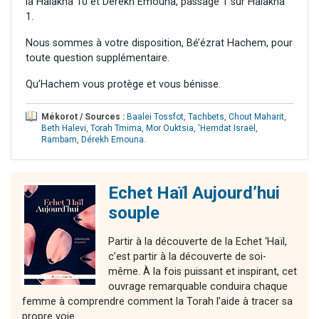
la Halakha 10 et Dérekh Emouna, passage 1 sur Halakha
1.
Nous sommes à votre disposition, Bé’ézrat Hachem, pour
toute question supplémentaire.
Qu’Hachem vous protège et vous bénisse.
Mékorot / Sources :
Baalei Tossfot
,
Tachbets
,
Chout Maharit
,
Beth Halevi
,
Torah Tmima
,
Mor Ouktsia
,
'Hemdat Israël
,
Rambam
,
Dérekh Emouna
.
Echet Haïl Aujourd’hui
souple
Partir à la découverte de la Echet ‘Haïl,
c’est partir à la découverte de soi-
même. À la fois puissant et inspirant, cet
ouvrage remarquable conduira chaque
femme à comprendre comment la Torah l’aide à tracer sa
propre voie.