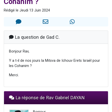
Cohanim ?
Nouvelle émission radio : Visions de grandeur n°104 : Le Chabbath et le Birkat Hamazone à travers le temps
Rédigé le Jeudi 13 Juin 2024
61 personnes viennent de demander une bénédiction
Ariel vient de donner son Maasser
Il reste 49 places pour étudier en groupe sur Zoom
Eva vient de donner son Maasser
La question de Gad C.
Bonjour Rav,
Y a t-il de nos jours la Mitsva de Ichouv Erets Israël pour
les Cohanim ?
Merci.
La réponse de Rav Gabriel DAYAN
Bonjour,