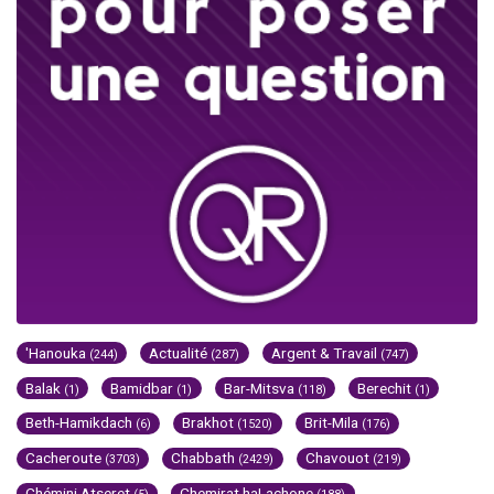
'Hanouka
Actualité
Argent & Travail
(244)
(287)
(747)
Balak
Bamidbar
Bar-Mitsva
Berechit
(1)
(1)
(118)
(1)
Beth-Hamikdach
Brakhot
Brit-Mila
(6)
(1520)
(176)
Cacheroute
Chabbath
Chavouot
(3703)
(2429)
(219)
Chémini Atseret
Chemirat haLachone