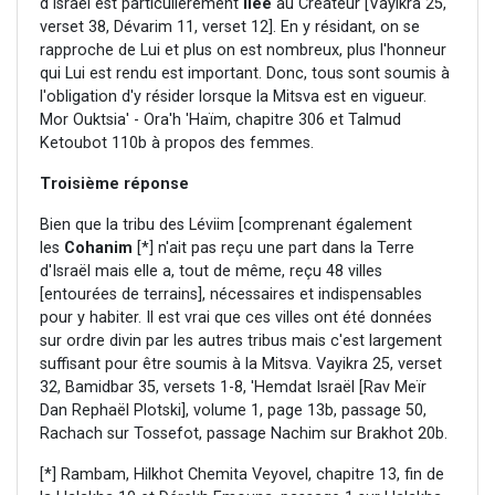
d'Israël est particulièrement
liée
au Créateur [Vayikra 25,
verset 38, Dévarim 11, verset 12]. En y résidant, on se
rapproche de Lui et plus on est nombreux, plus l'honneur
qui Lui est rendu est important. Donc, tous sont soumis à
l'obligation d'y résider lorsque la Mitsva est en vigueur.
Mor Ouktsia' - Ora'h 'Haïm, chapitre 306 et Talmud
Ketoubot 110b à propos des femmes.
Troisième réponse
Bien que la tribu des Léviim [comprenant également
les
Cohanim
[*] n'ait pas reçu une part dans la Terre
d'Israël mais elle a, tout de même, reçu 48 villes
[entourées de terrains], nécessaires et indispensables
pour y habiter. Il est vrai que ces villes ont été données
sur ordre divin par les autres tribus mais c'est largement
suffisant pour être soumis à la Mitsva. Vayikra 25, verset
32, Bamidbar 35, versets 1-8, 'Hemdat Israël [Rav Meïr
Dan Rephaël Plotski], volume 1, page 13b, passage 50,
Rachach sur Tossefot, passage Nachim sur Brakhot 20b.
[*] Rambam, Hilkhot Chemita Veyovel, chapitre 13, fin de