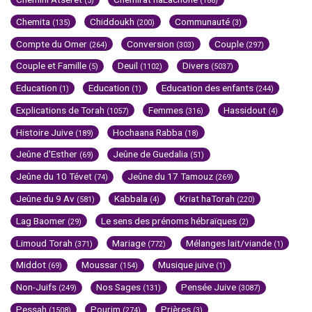
(5)
(188)
Chemita
Chiddoukh
Communauté
(135)
(200)
(3)
Compte du Omer
Conversion
Couple
(264)
(303)
(297)
Couple et Famille
Deuil
Divers
(5)
(1102)
(5037)
Education
Education
Education des enfants
(1)
(1)
(244)
Explications de Torah
Femmes
Hassidout
(1057)
(316)
(4)
Histoire Juive
Hochaana Rabba
(189)
(18)
Jeûne d'Esther
Jeûne de Guedalia
(69)
(51)
Jeûne du 10 Tévet
Jeûne du 17 Tamouz
(74)
(269)
Jeûne du 9 Av
Kabbala
Kriat haTorah
(581)
(4)
(220)
Lag Baomer
Le sens des prénoms hébraïques
(29)
(2)
Limoud Torah
Mariage
Mélanges lait/viande
(371)
(772)
(1)
Middot
Moussar
Musique juive
(69)
(154)
(1)
Non-Juifs
Nos Sages
Pensée Juive
(249)
(131)
(3087)
Pessah
Pourim
Prières
(1508)
(274)
(3)