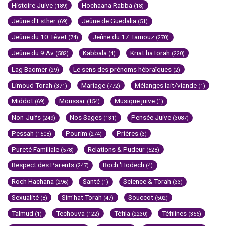
Histoire Juive
Hochaana Rabba
(189)
(18)
Jeûne d'Esther
Jeûne de Guedalia
(69)
(51)
Jeûne du 10 Tévet
Jeûne du 17 Tamouz
(74)
(270)
Jeûne du 9 Av
Kabbala
Kriat haTorah
(582)
(4)
(220)
Lag Baomer
Le sens des prénoms hébraïques
(29)
(2)
Limoud Torah
Mariage
Mélanges lait/viande
(371)
(772)
(1)
Middot
Moussar
Musique juive
(69)
(154)
(1)
Non-Juifs
Nos Sages
Pensée Juive
(249)
(131)
(3087)
Pessah
Pourim
Prières
(1508)
(274)
(3)
Pureté Familiale
Relations & Pudeur
(578)
(528)
Respect des Parents
Roch 'Hodech
(247)
(4)
Roch Hachana
Santé
Science & Torah
(296)
(1)
(33)
Sexualité
Sim'hat Torah
Souccot
(8)
(47)
(502)
Talmud
Techouva
Téfila
Téfilines
(1)
(122)
(2230)
(356)