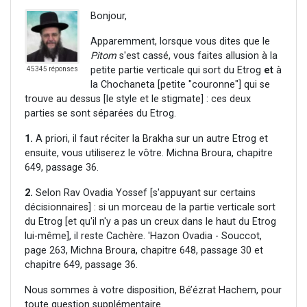
Bonjour,
Apparemment, lorsque vous dites que le
Pitom
s'est cassé, vous faites allusion à la
petite partie verticale qui sort du Etrog
et
à
45345 réponses
la Chochaneta [petite "couronne"] qui se
trouve au dessus [le style et le stigmate] : ces deux
parties se sont séparées du Etrog.
1.
A priori, il faut réciter la Brakha sur un autre Etrog et
ensuite, vous utiliserez le vôtre. Michna Broura, chapitre
649, passage 36.
2.
Selon Rav Ovadia Yossef [s'appuyant sur certains
décisionnaires] : si un morceau de la partie verticale sort
du Etrog [et qu'il n'y a pas un creux dans le haut du Etrog
lui-même], il reste Cachère. 'Hazon Ovadia - Souccot,
page 263, Michna Broura, chapitre 648, passage 30 et
chapitre 649, passage 36.
Nous sommes à votre disposition, Bé’ézrat Hachem, pour
toute question supplémentaire.