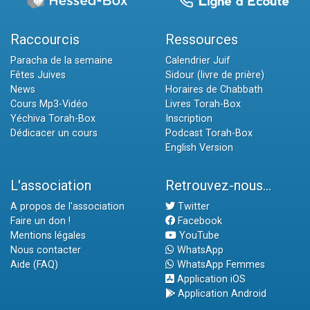
Raccourcis
Ressources
Paracha de la semaine
Calendrier Juif
Fêtes Juives
Sidour (livre de prière)
News
Horaires de Chabbath
Cours Mp3-Vidéo
Livres Torah-Box
Yéchiva Torah-Box
Inscription
Dédicacer un cours
Podcast Torah-Box
English Version
L'association
Retrouvez-nous...
A propos de l'association
Twitter
Faire un don !
Facebook
Mentions légales
YouTube
Nous contacter
WhatsApp
Aide (FAQ)
WhatsApp Femmes
Application iOS
Application Android