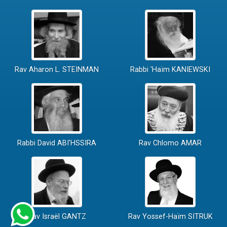
Rav Aharon L. STEINMAN
Rabbi 'Haïm KANIEWSKI
Rabbi David ABI'HSSIRA
Rav Chlomo AMAR
Rav Israël GANTZ
Rav Yossef-Haïm SITRUK