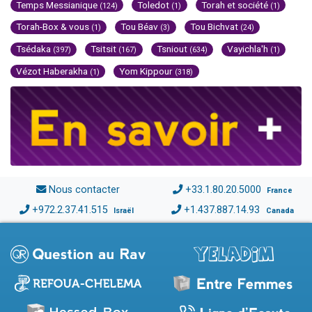
Temps Messianique
Toledot
Torah et société
(124)
(1)
(1)
Torah-Box & vous
Tou Béav
Tou Bichvat
(1)
(3)
(24)
Tsédaka
Tsitsit
Tsniout
Vayichla'h
(397)
(167)
(634)
(1)
Vézot Haberakha
Yom Kippour
(1)
(318)
Nous contacter
+33.1.80.20.5000
France
+972.2.37.41.515
+1.437.887.14.93
Israël
Canada