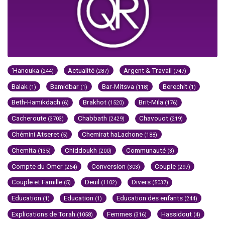
'Hanouka
Actualité
Argent & Travail
(244)
(287)
(747)
Balak
Bamidbar
Bar-Mitsva
Berechit
(1)
(1)
(118)
(1)
Beth-Hamikdach
Brakhot
Brit-Mila
(6)
(1520)
(176)
Cacheroute
Chabbath
Chavouot
(3703)
(2429)
(219)
Chémini Atseret
Chemirat haLachone
(5)
(188)
Chemita
Chiddoukh
Communauté
(135)
(200)
(3)
Compte du Omer
Conversion
Couple
(264)
(303)
(297)
Couple et Famille
Deuil
Divers
(5)
(1102)
(5037)
Education
Education
Education des enfants
(1)
(1)
(244)
Explications de Torah
Femmes
Hassidout
(1058)
(316)
(4)