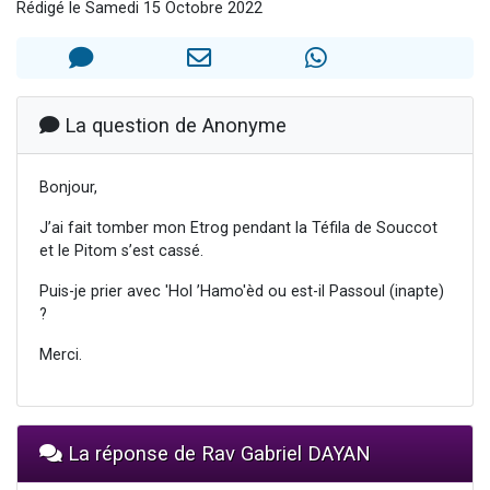
Rédigé le Samedi 15 Octobre 2022
13 personnes viennent de demander une bénédiction
30 personnes viennent de faire un don pour Sauvez la jambe de Yohan
Il reste 49 places pour étudier en groupe sur Zoom
12 nouvelles musiques dans Torah-Box Music
La question de Anonyme
29 personnes viennent de demander une bénédiction
Bonjour,
J’ai fait tomber mon Etrog pendant la Téfila de Souccot
et le Pitom s’est cassé.
Puis-je prier avec 'Hol ’Hamo'èd ou est-il Passoul (inapte)
?
Merci.
La réponse de Rav Gabriel DAYAN