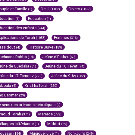
ouple et Famille
Deuil
Divers
(5)
(1102)
(5037)
ducation
Education
(1)
(1)
ducation des enfants
(244)
xplications de Torah
Femmes
(1058)
(316)
assidout
Histoire Juive
(4)
(189)
ochaana Rabba
Jeûne d'Esther
(18)
(69)
eûne de Guedalia
Jeûne du 10 Tévet
(51)
(74)
eûne du 17 Tamouz
Jeûne du 9 Av
(270)
(582)
abbala
Kriat haTorah
(4)
(220)
ag Baomer
(29)
e sens des prénoms hébraïques
(2)
imoud Torah
Mariage
(371)
(772)
élanges lait/viande
Middot
(1)
(69)
oussar
Musique juive
Non-Juifs
(154)
(1)
(249)