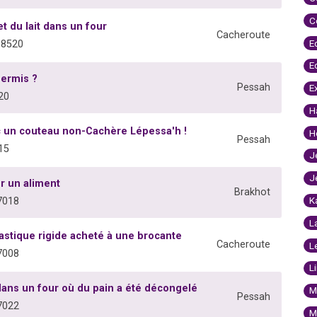
C
 du lait dans un four
Cacheroute
E
08520
E
permis ?
Pessah
E
20
H
ec un couteau non-Cachère Lépessa'h !
H
Pessah
15
J
J
er un aliment
Brakhot
K
7018
L
lastique rigide acheté à une brocante
Cacheroute
L
7008
L
ans un four où du pain a été décongelé
M
Pessah
7022
M