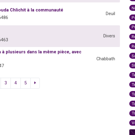
N
'ouda Chlichit à la communauté
Deuil
P
6486
P
Divers
R
6463
R
 à plusieurs dans la même pièce, avec
S
Chabbath
S
47
T
3
4
5
T
T
T
T
V