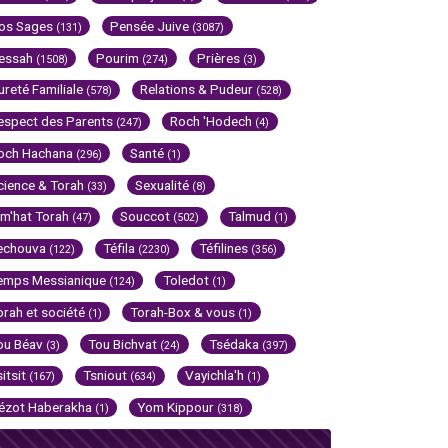
os Sages
Pensée Juive
(131)
(3087)
essah
Pourim
Prières
(1508)
(274)
(3)
ureté Familiale
Relations & Pudeur
(578)
(528)
espect des Parents
Roch 'Hodech
(247)
(4)
och Hachana
Santé
(296)
(1)
cience & Torah
Sexualité
(33)
(8)
im'hat Torah
Souccot
Talmud
(47)
(502)
(1)
echouva
Téfila
Téfilines
(122)
(2230)
(356)
emps Messianique
Toledot
(124)
(1)
orah et société
Torah-Box & vous
(1)
(1)
ou Béav
Tou Bichvat
Tsédaka
(3)
(24)
(397)
sitsit
Tsniout
Vayichla'h
(167)
(634)
(1)
ézot Haberakha
Yom Kippour
(1)
(318)