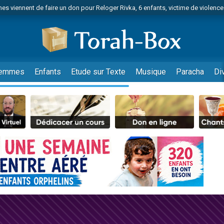
es viennent de faire un don pour Reloger Rivka, 6 enfants, victime de violences
es viennent de faire un don pour 1 Journée de Vacances Pour les Enfants
 viennent de demander une bénédiction
viennent de nous rejoindre sur WhatsApp
49 places pour étudier en groupe sur Zoom
emmes
Enfants
Etude sur Texte
Musique
Paracha
Di
nes viennent de faire un don pour Diane, 80 ans, dans un appartement insalu
 donner son Maasser
viennent de nous rejoindre sur WhatsApp
viennent de nous rejoindre sur WhatsApp
es viennent de faire un don pour 5 jours de vacances aux Orphelins
de donner son Maasser
viennent de nous rejoindre sur WhatsApp
 viennent de demander une bénédiction
lles musiques dans Torah-Box Music
nnes viennent de faire un don pour Sauvez la jambe de Yohan