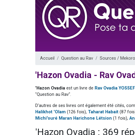
Il reste 
3 personnes 
2 personnes 
2 nouvel
6 personnes 
Accueil
Question au Rav
Sources / Mekoro
'Hazon Ovadia - Rav Ova
'Hazon Ovadia
est un livre de
Rav Ovadia YOSSEF
"Question au Rav".
D'autres de ses livres ont également été cités, co
Halikhot 'Olam
(126 fois),
Taharat Habait
(87 fois
Michi'ouré Maran Harichone Létsion
(1 fois),
An
'Hazon Ovadia : 369 ré