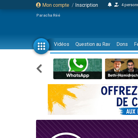
Mon compte
/
Inscription
4 personn
2 personn
Paracha Réé
17 personnes
4 personnes 
Il reste 
Vidéos
Question au Rav
Dons
F
23 person
Eva vient de
4 personnes 
3 personnes 
3 personn
Odaya vient 
2 personnes 
13 personnes
12 nouve
30 perso