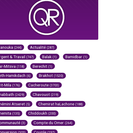
Hanouka
Actualité
(244)
(287)
rgent & Travail
Balak
Bamidbar
(747)
(1)
(1)
ar-Mitsva
Berechit
(118)
(1)
eth-Hamikdach
Brakhot
(6)
(1520)
rit-Mila
Cacheroute
(176)
(3703)
habbath
Chavouot
(2429)
(219)
hémini Atseret
Chemirat haLachone
(5)
(188)
hemita
Chiddoukh
(135)
(200)
ommunauté
Compte du Omer
(3)
(264)
onversion
Couple
(303)
(297)