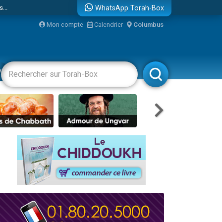
...
WhatsApp Torah-Box
Mon compte
Calendrier
Columbus
vertissements
Livres
Rabbanim
bre