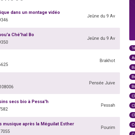
sique dans un montage vidéo
Jeûne du 9 Av
9346
vou'a Ché'hal Bo
Jeûne du 9 Av
9350
'
A
Brakhot
6625
B
B
Pensée Juive
B
°108006
C
isins secs bio à Pessa'h
Pessah
C
7582
C
s musique après la Méguilat Esther
C
Pourim
07055
C