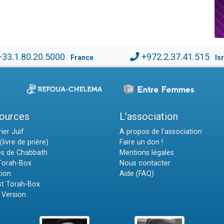
+33.1.80.20.5000
+972.2.37.41.515
France
Is
ources
L'association
ier Juif
A propos de l'association
(livre de prière)
Faire un don !
es de Chabbath
Mentions légales
 Torah-Box
Nous contacter
tion
Aide (FAQ)
t Torah-Box
 Version