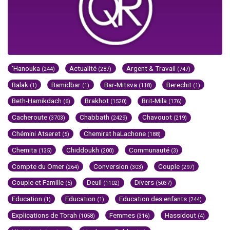
'Hanouka
Actualité
Argent & Travail
(244)
(287)
(747)
Balak
Bamidbar
Bar-Mitsva
Berechit
(1)
(1)
(118)
(1)
Beth-Hamikdach
Brakhot
Brit-Mila
(6)
(1520)
(176)
Cacheroute
Chabbath
Chavouot
(3703)
(2429)
(219)
Chémini Atseret
Chemirat haLachone
(5)
(188)
Chemita
Chiddoukh
Communauté
(135)
(200)
(3)
Compte du Omer
Conversion
Couple
(264)
(303)
(297)
Couple et Famille
Deuil
Divers
(5)
(1102)
(5037)
Education
Education
Education des enfants
(1)
(1)
(244)
Explications de Torah
Femmes
Hassidout
(1058)
(316)
(4)