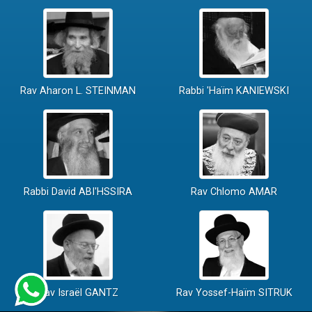
Rav Aharon L. STEINMAN
Rabbi 'Haïm KANIEWSKI
Rabbi David ABI'HSSIRA
Rav Chlomo AMAR
Rav Israël GANTZ
Rav Yossef-Haïm SITRUK