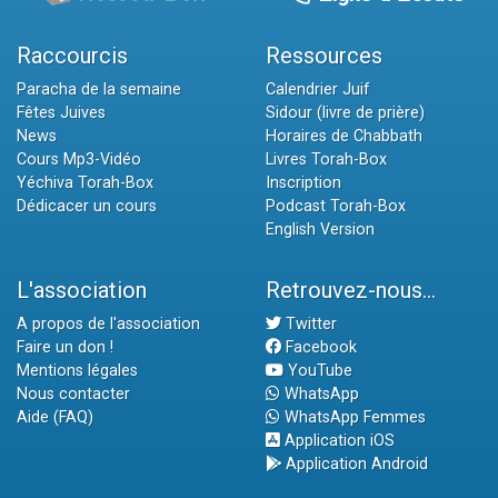
Raccourcis
Ressources
Paracha de la semaine
Calendrier Juif
Fêtes Juives
Sidour (livre de prière)
News
Horaires de Chabbath
Cours Mp3-Vidéo
Livres Torah-Box
Yéchiva Torah-Box
Inscription
Dédicacer un cours
Podcast Torah-Box
English Version
L'association
Retrouvez-nous...
A propos de l'association
Twitter
Faire un don !
Facebook
Mentions légales
YouTube
Nous contacter
WhatsApp
Aide (FAQ)
WhatsApp Femmes
Application iOS
Application Android