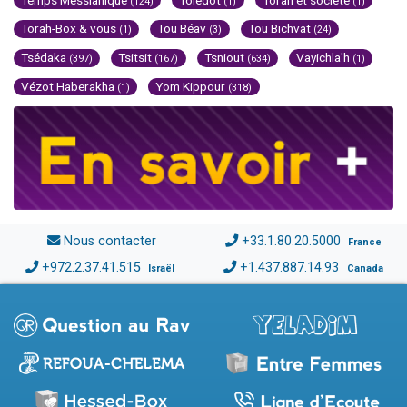
(124)
(1)
(1)
Torah-Box & vous
Tou Béav
Tou Bichvat
(1)
(3)
(24)
Tsédaka
Tsitsit
Tsniout
Vayichla'h
(397)
(167)
(634)
(1)
Vézot Haberakha
Yom Kippour
(1)
(318)
Nous contacter
+33.1.80.20.5000
France
+972.2.37.41.515
+1.437.887.14.93
Israël
Canada