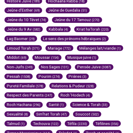
Histoire Juive
Hochaana Rabba
(189)
(18)
Jeûne d'Esther
Jeûne de Guedalia
(69)
(51)
Jeûne du 10 Tévet
Jeûne du 17 Tamouz
(74)
(270)
Jeûne du 9 Av
Kabbala
Kriat haTorah
(582)
(4)
(220)
Lag Baomer
Le sens des prénoms hébraïques
(29)
(2)
Limoud Torah
Mariage
Mélanges lait/viande
(371)
(772)
(1)
Middot
Moussar
Musique juive
(69)
(154)
(1)
Non-Juifs
Nos Sages
Pensée Juive
(249)
(131)
(3087)
Pessah
Pourim
Prières
(1508)
(274)
(3)
Pureté Familiale
Relations & Pudeur
(578)
(528)
Respect des Parents
Roch 'Hodech
(247)
(4)
Roch Hachana
Santé
Science & Torah
(296)
(1)
(33)
Sexualité
Sim'hat Torah
Souccot
(8)
(47)
(502)
Talmud
Techouva
Téfila
Téfilines
(1)
(122)
(2230)
(356)
Temps Messianique
Toledot
Torah et société