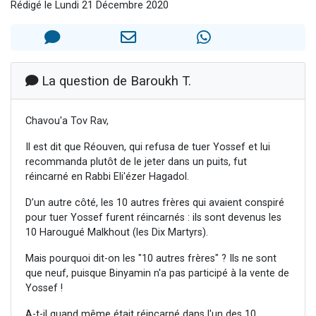
Rédigé le Lundi 21 Décembre 2020
2 personnes viennent de nous rejoindre sur WhatsApp
13 personnes viennent de demander une bénédiction
Il reste 49 places pour étudier en groupe sur Zoom
12 nouvelles musiques dans Torah-Box Music
La question de Baroukh T.
2 personnes viennent de nous rejoindre sur WhatsApp
Chavou'a Tov Rav,
Il est dit que Réouven, qui refusa de tuer Yossef et lui
recommanda plutôt de le jeter dans un puits, fut
réincarné en Rabbi Eli'ézer Hagadol.
D’un autre côté, les 10 autres frères qui avaient conspiré
pour tuer Yossef furent réincarnés : ils sont devenus les
10 Harougué Malkhout (les Dix Martyrs).
Mais pourquoi dit-on les "10 autres frères" ? Ils ne sont
que neuf, puisque Binyamin n'a pas participé à la vente de
Yossef !
A-t-il quand même était réincarné dans l'un des 10