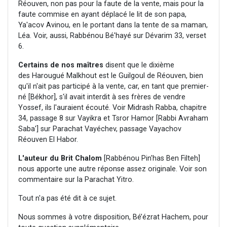
Réouven, non pas pour la faute de la vente, mais pour la
faute commise en ayant déplacé le lit de son papa,
Ya'acov Avinou, en le portant dans la tente de sa maman,
Léa. Voir, aussi, Rabbénou Bé'hayé sur Dévarim 33, verset
6.
Certains de nos maîtres
disent que le dixième
des Harougué Malkhout est le Guilgoul de Réouven, bien
qu'il n'ait pas participé à la vente, car, en tant que premier-
né [Békhor], s'il avait interdit à ses frères de vendre
Yossef, ils l'auraient écouté. Voir Midrash Rabba, chapitre
34, passage 8 sur Vayikra et Tsror Hamor [Rabbi Avraham
Saba'] sur Parachat Vayéchev, passage Vayachov
Réouven El Habor.
L'auteur du Brit Chalom
[Rabbénou Pin'has Ben Filteh]
nous apporte une autre réponse assez originale. Voir son
commentaire sur la Parachat Yitro.
Tout n'a pas été dit à ce sujet.
Nous sommes à votre disposition, Bé’ézrat Hachem, pour