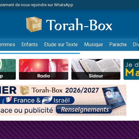
viennent de nous rejoindre sur WhatsApp
r vient de donner son Maasser
nes viennent de faire un don pour Événements Torah-Box
es viennent de faire un don pour Tsédaka : pauvres d'Israel
viennent de nous rejoindre sur WhatsApp
emmes
Enfants
Etude sur Texte
Musique
Paracha
Di
 viennent de demander une bénédiction
es viennent de faire un don pour Diane, 80 ans, dans un appartement insalub
49 places pour étudier en groupe sur Zoom
viennent de nous rejoindre sur WhatsApp
 viennent de demander une bénédiction
49 places pour étudier en groupe sur Zoom
viennent de nous rejoindre sur WhatsApp
viennent de nous rejoindre sur WhatsApp
es viennent de faire un don pour Reloger Rivka, 6 enfants, victime de violences
es viennent de faire un don pour 1 Journée de Vacances Pour les Enfants