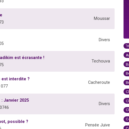
93
ie
Moussar
73
Divers
05
'
A
adikim est écrasante !
Techouva
B
75
B
est interdite ?
Cacheroute
B
1077
C
: Janvier 2025
C
Divers
00746
C
C
ot, possible ?
Pensée Juive
C
6