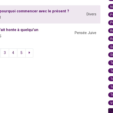
N
pourquoi commencer avec le présent ?
Divers
P
1
P
 fait honte à quelqu'un
R
Pensée Juive
5
R
S
3
4
5
S
T
T
T
T
T
V