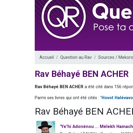
17 personnes
4 personnes 
Il reste 
Eva vient de
Eli vient de 
Accueil
Question au Rav
Sources / Mekoro
Rav Béhayé BEN ACHER
Rav Béhayé BEN ACHER
a été cité dans 156 répon
Parmi ses livres qui ont été cités :
'Hovot Halévavo
Rav Béhayé BEN ACHER
"Ye'hi Adonénou ... Mélekh Hamachi