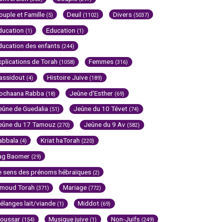
ouple et Famille
Deuil
Divers
(5)
(1102)
(5037)
ducation
Education
(1)
(1)
ducation des enfants
(244)
xplications de Torah
Femmes
(1058)
(316)
assidout
Histoire Juive
(4)
(189)
ochaana Rabba
Jeûne d'Esther
(18)
(69)
eûne de Guedalia
Jeûne du 10 Tévet
(51)
(74)
eûne du 17 Tamouz
Jeûne du 9 Av
(270)
(582)
abbala
Kriat haTorah
(4)
(220)
ag Baomer
(29)
e sens des prénoms hébraïques
(2)
imoud Torah
Mariage
(371)
(772)
élanges lait/viande
Middot
(1)
(69)
oussar
Musique juive
Non-Juifs
(154)
(1)
(249)