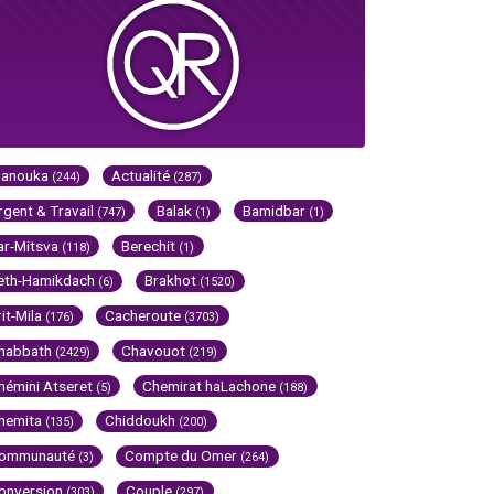
Hanouka
Actualité
(244)
(287)
rgent & Travail
Balak
Bamidbar
(747)
(1)
(1)
ar-Mitsva
Berechit
(118)
(1)
eth-Hamikdach
Brakhot
(6)
(1520)
rit-Mila
Cacheroute
(176)
(3703)
habbath
Chavouot
(2429)
(219)
hémini Atseret
Chemirat haLachone
(5)
(188)
hemita
Chiddoukh
(135)
(200)
ommunauté
Compte du Omer
(3)
(264)
onversion
Couple
(303)
(297)