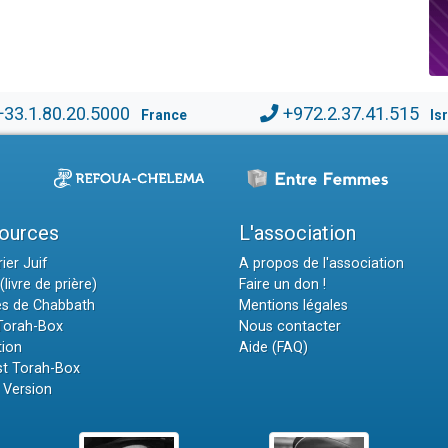
+33.1.80.20.5000
+972.2.37.41.515
France
Is
ources
L'association
ier Juif
A propos de l'association
(livre de prière)
Faire un don !
es de Chabbath
Mentions légales
 Torah-Box
Nous contacter
tion
Aide (FAQ)
t Torah-Box
 Version