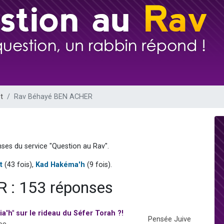
 viennent de demander une bénédiction
viennent de nous rejoindre sur WhatsApp
49 places pour étudier en groupe sur Zoom
 donner son Maasser
donner son Maasser
t
Rav Béhayé BEN ACHER
ses du service "Question au Rav".
t
(43 fois),
Kad Hakéma'h
(9 fois).
 : 153 réponses
a'h" sur le rideau du Séfer Torah ?!
Pensée Juive