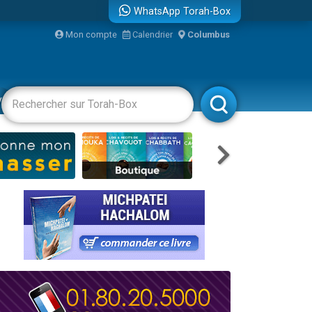
WhatsApp Torah-Box
Mon compte
Calendrier
Columbus
vertissements
Livres
Rabbanim
re
...