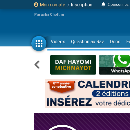
Mon compte
/
Inscription
2 personnes 
Lisbel Esthe
Paracha Choftim
3 person
2 personn
3 personnes 
Vidéos
Question au Rav
Dons
F
11 personnes
3 personn
Il reste 
2 personnes 
29 personnes
Il reste 
2 personnes 
6 personnes 
4 personn
2 personn