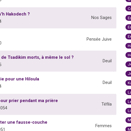
C
ua'h Hakodech ?
Nos Sages
E
4
E
E
Pensée Juive
0
H
H
de Tsadikim morts, à même le sol ?
Deuil
J
5
J
gie pour une Hiloula
Deuil
K
4
L
pour prier pendant ma prière
L
Téfila
8054
L
M
iter une fausse-couche
Femmes
M
951