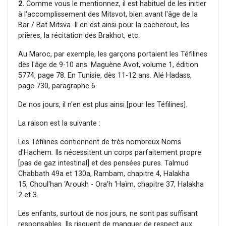
2.
Comme vous le mentionnez, il est habituel de les initier
à l'accomplissement des Mitsvot, bien avant l'âge de la
Bar / Bat Mitsva. Il en est ainsi pour la cacherout, les
prières, la récitation des Brakhot, etc.
Au Maroc, par exemple, les garçons portaient les Téfilines
dès l'âge de 9-10 ans. Maguène Avot, volume 1, édition
5774, page 78. En Tunisie, dès 11-12 ans. Alé Hadass,
page 730, paragraphe 6.
De nos jours, il n'en est plus ainsi [pour les Téfilines].
La raison est la suivante :
Les Téfilines contiennent de très nombreux Noms
d'Hachem. Ils nécessitent un corps parfaitement propre
[pas de gaz intestinal] et des pensées pures. Talmud
Chabbath 49a et 130a, Rambam, chapitre 4, Halakha
15, Choul'han ‘Aroukh - Ora’h ‘Haïm, chapitre 37, Halakha
2 et 3.
Les enfants, surtout de nos jours, ne sont pas suffisant
responsables. Ils risquent de manquer de respect aux