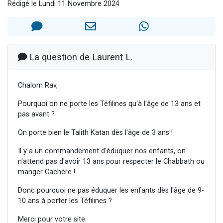
Rédigé le Lundi 11 Novembre 2024
4 personnes viennent de nous rejoindre sur WhatsApp
3 personnes viennent de nous rejoindre sur WhatsApp
3 personnes viennent de faire un don pour 5 jours de vacances aux Orphelins
Odaya vient de donner son Maasser
La question de Laurent L.
2 personnes viennent de faire un don pour Tsédaka : pauvres d'Israel
Chalom Rav,
Pourquoi on ne porte les Téfilines qu'à l'âge de 13 ans et
pas avant ?
On porte bien le Talith Katan dès l'âge de 3 ans !
Il y a un commandement d'éduquer nos enfants, on
n'attend pas d'avoir 13 ans pour respecter le Chabbath ou
manger Cachère !
Donc pourquoi ne pas éduquer les enfants dès l'âge de 9-
10 ans à porter les Téfilines ?
Merci pour votre site.