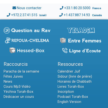
Nous contacter
+33.1.80.20.5000
France
+972.2.37.41.515
+1.437.887.14.93
Israël
Canada
Raccourcis
Ressources
Paracha de la semaine
Calendrier Juif
Fêtes Juives
Sidour (livre de prière)
News
Horaires de Chabbath
Cours Mp3-Vidéo
Livres Torah-Box
Yéchiva Torah-Box
Inscription
Dédicacer un cours
Podcast Torah-Box
English Version