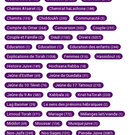
Chémini Atseret
Chemirat haLachone
(5)
(188)
Chemita
Chiddoukh
Communauté
(135)
(200)
(3)
Compte du Omer
Conversion
Couple
(264)
(303)
(297)
Couple et Famille
Deuil
Divers
(5)
(1102)
(5037)
Education
Education
Education des enfants
(1)
(1)
(244)
Explications de Torah
Femmes
Hassidout
(1058)
(316)
(4)
Histoire Juive
Hochaana Rabba
(189)
(18)
Jeûne d'Esther
Jeûne de Guedalia
(69)
(51)
Jeûne du 10 Tévet
Jeûne du 17 Tamouz
(74)
(270)
Jeûne du 9 Av
Kabbala
Kriat haTorah
(582)
(4)
(220)
Lag Baomer
Le sens des prénoms hébraïques
(29)
(2)
Limoud Torah
Mariage
Mélanges lait/viande
(371)
(772)
(1)
Middot
Moussar
Musique juive
(69)
(154)
(1)
Non-Juifs
Nos Sages
Pensée Juive
(249)
(131)
(3087)