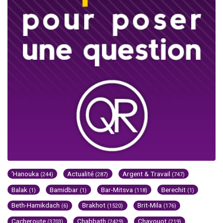
'Hanouka
Actualité
Argent & Travail
(244)
(287)
(747)
Balak
Bamidbar
Bar-Mitsva
Berechit
(1)
(1)
(118)
(1)
Beth-Hamikdach
Brakhot
Brit-Mila
(6)
(1520)
(176)
Cacheroute
Chabbath
Chavouot
(3703)
(2429)
(219)