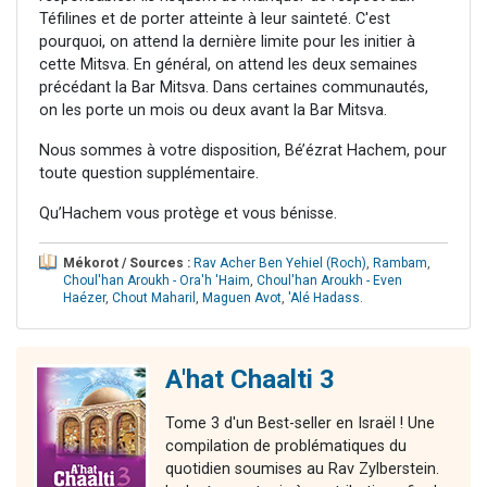
Téfilines et de porter atteinte à leur sainteté. C'est
pourquoi, on attend la dernière limite pour les initier à
cette Mitsva. En général, on attend les deux semaines
précédant la Bar Mitsva. Dans certaines communautés,
on les porte un mois ou deux avant la Bar Mitsva.
Nous sommes à votre disposition, Bé’ézrat Hachem, pour
toute question supplémentaire.
Qu’Hachem vous protège et vous bénisse.
Mékorot / Sources :
Rav Acher Ben Yehiel (Roch)
,
Rambam
,
Choul'han Aroukh - Ora'h 'Haim
,
Choul'han Aroukh - Even
Haézer
,
Chout Maharil
,
Maguen Avot
,
'Alé Hadass
.
A'hat Chaalti 3
Tome 3 d'un Best-seller en Israël ! Une
compilation de problématiques du
quotidien soumises au Rav Zylberstein.