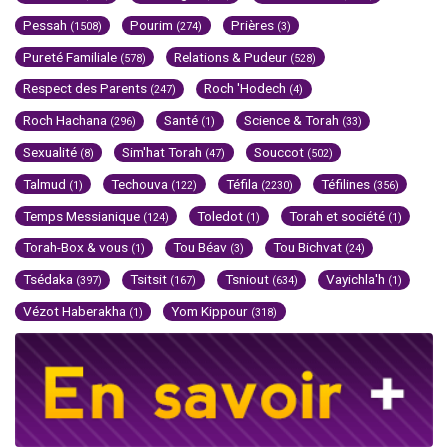
Pessah
Pourim
Prières
(1508)
(274)
(3)
Pureté Familiale
Relations & Pudeur
(578)
(528)
Respect des Parents
Roch 'Hodech
(247)
(4)
Roch Hachana
Santé
Science & Torah
(296)
(1)
(33)
Sexualité
Sim'hat Torah
Souccot
(8)
(47)
(502)
Talmud
Techouva
Téfila
Téfilines
(1)
(122)
(2230)
(356)
Temps Messianique
Toledot
Torah et société
(124)
(1)
(1)
Torah-Box & vous
Tou Béav
Tou Bichvat
(1)
(3)
(24)
Tsédaka
Tsitsit
Tsniout
Vayichla'h
(397)
(167)
(634)
(1)
Vézot Haberakha
Yom Kippour
(1)
(318)